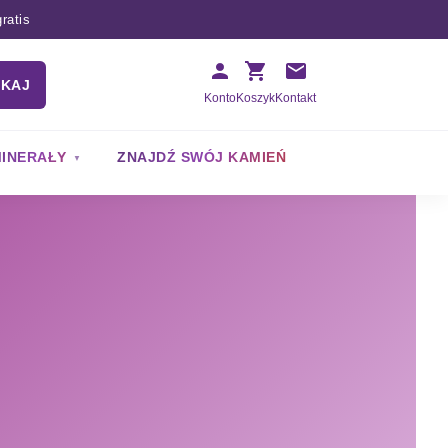
ratis
UKAJ
Konto
Koszyk
Kontakt
INERAŁY
ZNAJDŹ SWÓJ KAMIEŃ