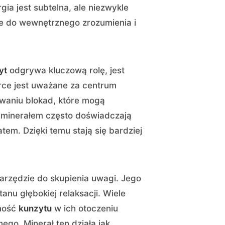
ia jest subtelna, ale niezwykle
e do wewnętrznego zrozumienia i
yt
odgrywa kluczową rolę, jest
rce jest uważane za centrum
aniu blokad, które mogą
 minerałem często doświadczają
em. Dzięki temu stają się bardziej
rzędzie do skupienia uwagi. Jego
anu głębokiej relaksacji. Wiele
cność
kunzytu
w ich otoczeniu
go. Minerał ten działa jak