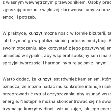
z własnym wewnętrznym przewodnikiem. Osoby pra
zgłaszają poczucie większej klarowności umysłu ora
emocji i potrzeb.
W praktyce,
kunzyt
można nosić w formie biżuterii, tak
lub trzymać go w pobliżu siebie podczas medytacji.
swoim otoczeniu, aby korzystać z jego pozytywnej en
umieścić w sypialni, aby wspierał spokojny sen i marz
sprzyjał twórczości i harmonijnym relacjom z innymi.
Warto dodać, że
kunzyt
jest również kamieniem, kt
oznacza, że można nadać mu konkretne intencje i ce
przeprowadzić rytuał oczyszczania, aby usunąć ws
energie. Następnie można skoncentrować się na swoic
trzymając
kunzyt
w dłoni i wizualizując, jak jego ene