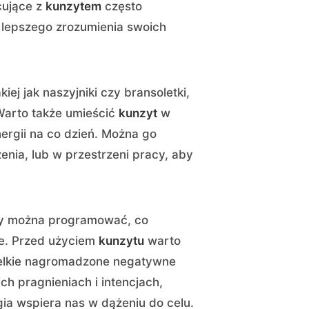
cujące z
kunzytem
często
z lepszego zrozumienia swoich
iej jak naszyjniki czy bransoletki,
 Warto także umieścić
kunzyt
w
ergii na co dzień. Można go
enia, lub w przestrzeni pracy, aby
óry można programować, co
le. Przed użyciem
kunzytu
warto
zelkie nagromadzone negatywne
h pragnieniach i intencjach,
rgia wspiera nas w dążeniu do celu.