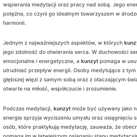
wspierania medytacji oraz pracy nad sobą. Jego energ
potężna, co czyni go idealnym towarzyszem w drodz
harmonii.
Jednym z najważniejszych aspektów, w których
kunz
jego zdolność do otwierania serca. W duchowości se
emocjonalne i energetyczne, a
kunzyt
pomaga w usuw
utrudniać przepływ energii. Osoby medytujące z tym
głębszej więzi z samym sobą oraz z otaczającym świat
otwarte na miłość, współczucie i zrozumienie.
Podczas medytacji,
kunzyt
może być używany jako na
energia sprzyja wyciszeniu umysłu oraz osiągnięciu st
osób, które praktykują medytację, zauważa, że obe
pomaga im w łatwiejszym osiąganiu stanu medytacyjne