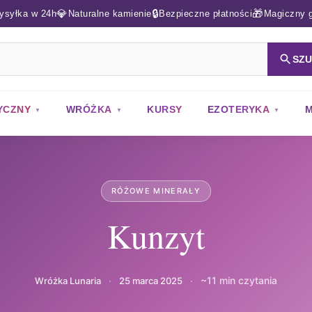
💎
🔒
🎁
ysyłka w 24h
Naturalne kamienie
Bezpieczne płatności
Magiczny g
SZ
YCZNY
WRÓŻKA
KURSY
EZOTERYKA
M
RÓŻOWE MINERAŁY
Kunzyt
~11 min czytania
Wróżka Lunaria
·
25 marca 2025
·