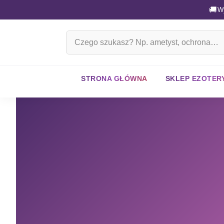
🚚
W
Szukaj
na
stronie
STRONA GŁÓWNA
SKLEP EZOTER