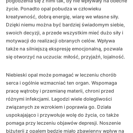
pogodzenia się z nimi tak, by nie wpływały na obecne
życie. Ponadto opal pobudza w człowieku
kreatywność, dobrą energię, wiarę we własne siły.
Dzięki niemu można być bardziej świadomym siebie,
swoich decyzji, a przede wszystkim mieć dużo siły i
motywacji do realizacji obranych celów. Wpływa
także na silniejszą ekspresję emocjonalną, pozwala
się otworzyć na uczucia: miłość, przyjaźń, lojalność.
Niebieski opal może pomagać w leczeniu chorób
serca i ogólnie wzmacniać ten organ. Wspomaga
pracę wątroby i przemianę materii, chroni przed
różnymi infekcjami. Łagodzi wiele dolegliwości
związanych ze wzrokiem i poprawia go. Działa
uspokajająco i przywołuje wolę do życia, co także
pomaga przy leczeniu objawów depresji. Noszenie
biżuterii z opalem będzie miało zbawienny wpływ na