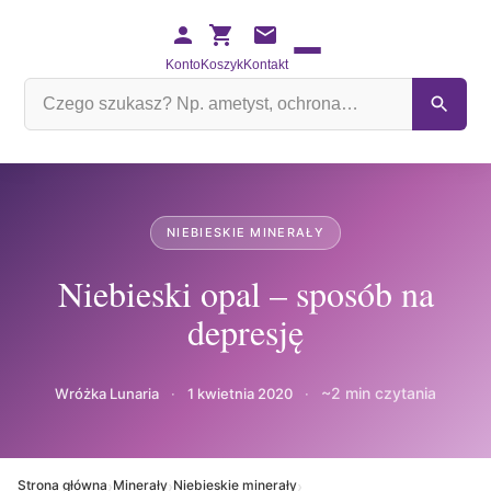
Konto
Koszyk
Kontakt
Szukaj
na
stronie
NIEBIESKIE MINERAŁY
Niebieski opal – sposób na
depresję
~2 min czytania
Wróżka Lunaria
·
1 kwietnia 2020
·
›
›
›
Strona główna
Minerały
Niebieskie minerały