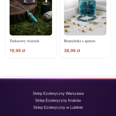
Turkusowy wisiorek
Bransoletka z apatytu
19,99
zł
38,99
zł
Sklep Ezoteryczny Warszawa
Sklep Ezoteryczny Kraków
Sklep Ezoteryczny w Lublinie