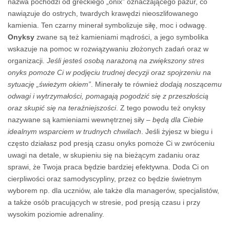
nazwa pochodzi od greckiego „onix” oznaczającego pazur, co
nawiązuje do ostrych, twardych krawędzi nieoszlifowanego
kamienia. Ten czarny minerał symbolizuje siłę, moc i odwagę.
Onyksy
zwane są też kamieniami mądrości, a jego symbolika
wskazuje na pomoc w rozwiązywaniu złożonych zadań oraz w
organizacji.
Jeśli jesteś osobą narażoną na zwiększony stres
onyks pomoże Ci w podjęciu trudnej decyzji oraz spojrzeniu na
sytuację „świeżym okiem”
. Minerały te również
dodają noszącemu
odwagi i wytrzymałości, pomagają pogodzić się z przeszłością
oraz skupić się na teraźniejszości
. Z tego powodu też onyksy
nazywane są kamieniami wewnętrznej siły –
będą dla Ciebie
idealnym wsparciem w trudnych chwilach
. Jeśli żyjesz w biegu i
często działasz pod presją czasu onyks pomoże Ci w zwróceniu
uwagi na detale, w skupieniu się na bieżącym zadaniu oraz
sprawi, że Twoja praca będzie bardziej efektywna. Doda Ci on
cierpliwości oraz samodyscypliny, przez co będzie świetnym
wyborem np. dla uczniów, ale także dla managerów, specjalistów,
a także osób pracujących w stresie, pod presją czasu i przy
wysokim poziomie adrenaliny.