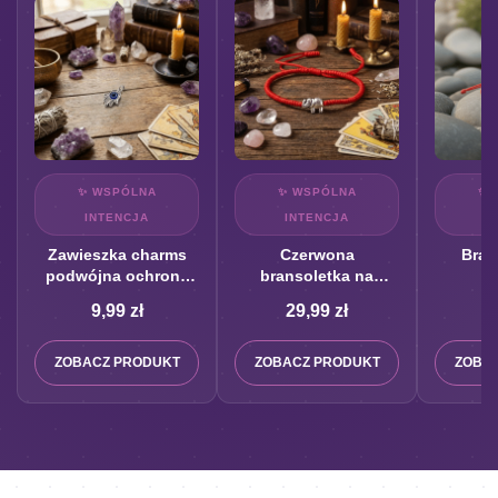
✨ WSPÓLNA
✨ WSPÓLNA
✨ 
INTENCJA
INTENCJA
I
Zawieszka charms
Czerwona
Bran
podwójna ochrona
bransoletka na
z
Ręka Fatimy z Okiem
szczęście ze słoniem
niesk
9,99
zł
29,99
zł
3
Proroka
z trąbą w górę
ZOBACZ PRODUKT
ZOBACZ PRODUKT
ZOBA