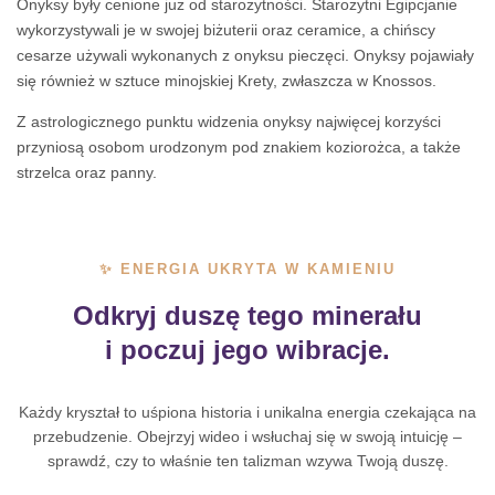
Onyksy były cenione już od starożytności. Starożytni Egipcjanie
wykorzystywali je w swojej biżuterii oraz ceramice, a chińscy
cesarze używali wykonanych z onyksu pieczęci. Onyksy pojawiały
się również w sztuce minojskiej Krety, zwłaszcza w Knossos.
Z astrologicznego punktu widzenia onyksy najwięcej korzyści
przyniosą osobom urodzonym pod znakiem koziorożca, a także
strzelca oraz panny.
✨ ENERGIA UKRYTA W KAMIENIU
Odkryj duszę tego minerału
i poczuj jego wibracje.
Każdy kryształ to uśpiona historia i unikalna energia czekająca na
przebudzenie. Obejrzyj wideo i wsłuchaj się w swoją intuicję –
sprawdź, czy to właśnie ten talizman wzywa Twoją duszę.