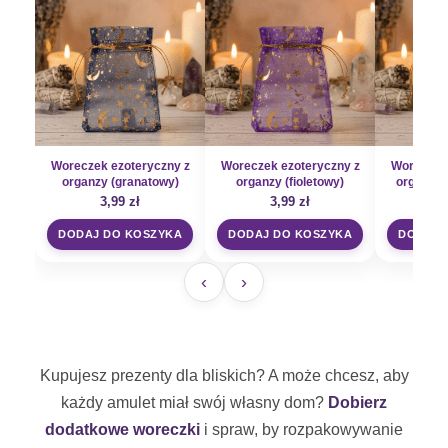
Woreczek ezoteryczny z
Woreczek ezoteryczny z
Woreczek 
organzy (granatowy)
organzy (fioletowy)
organzy 
3,99
zł
3,99
zł
3
DODAJ DO KOSZYKA
DODAJ DO KOSZYKA
DODAJ 
‹
›
Kupujesz prezenty dla bliskich? A może chcesz, aby
każdy amulet miał swój własny dom?
Dobierz
dodatkowe woreczki
i spraw, by rozpakowywanie