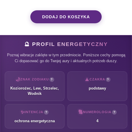
DODAJ DO KOSZYKA
🔮 PROFIL ENERGETYCZNY
Poznaj wibracje zaklęte w tym przedmiocie. Poniższe cechy pomogą
Ci dopasować go do Twojej aury i aktualnych potrzeb duszy.
🌙
🧘
ZNAK ZODIAKU
CZAKRA
?
?
Koziorożec, Lew, Strzelec,
podstawy
Wodnik
✨
🔢
INTENCJA
NUMEROLOGIA
?
?
ochrona energetyczna
4