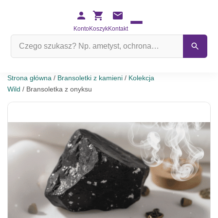
Konto
Koszyk
Kontakt
Szukaj
na
stronie
Strona główna
/
Bransoletki z kamieni
/
Kolekcja
Wild
/ Bransoletka z onyksu