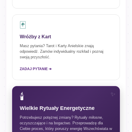
🃏
Wróżby z Kart
Masz pytania? Tarot i Karty Anielskie znają
odpowiedź. Zamów indywidualny rozkład i poznaj
swoją przyszłość.
ZADAJ PYTANIE ➔
🕯️
Wielkie Rytuały Energetyczne
Potrzebujesz potężnej zmiany? Rytuały miłosne,
oczyszczające i na bogactwo. Przeprowadzę dla
Ciebie proces, który poruszy energię Wszechświata w