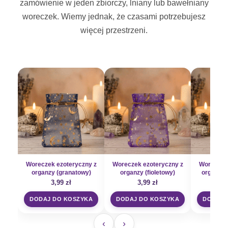
zamówienie w jeden zbiorczy, lniany lub bawełniany
woreczek. Wiemy jednak, że czasami potrzebujesz
więcej przestrzeni.
Woreczek ezoteryczny z
Woreczek ezoteryczny z
Woreczek 
organzy (granatowy)
organzy (fioletowy)
organzy 
3,99
zł
3,99
zł
3
DODAJ DO KOSZYKA
DODAJ DO KOSZYKA
DODAJ 
‹
›