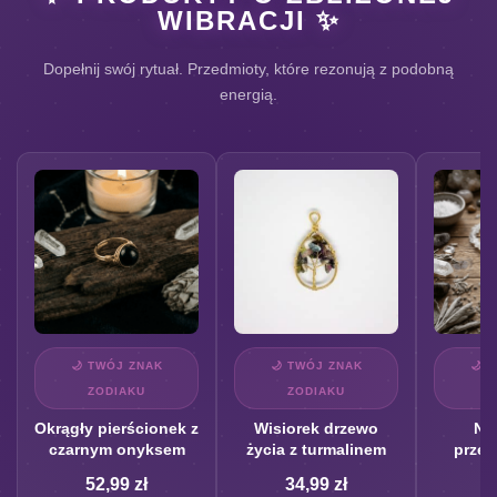
WIBRACJI ✨
Dopełnij swój rytuał. Przedmioty, które rezonują z podobną
energią.
🌙 TWÓJ ZNAK
🌙 TWÓJ ZNAK
🌙 
ZODIAKU
ZODIAKU
Z
Okrągły pierścionek z
Wisiorek drzewo
Nas
czarnym onyksem
życia z turmalinem
przez
52,99
zł
34,99
zł
4