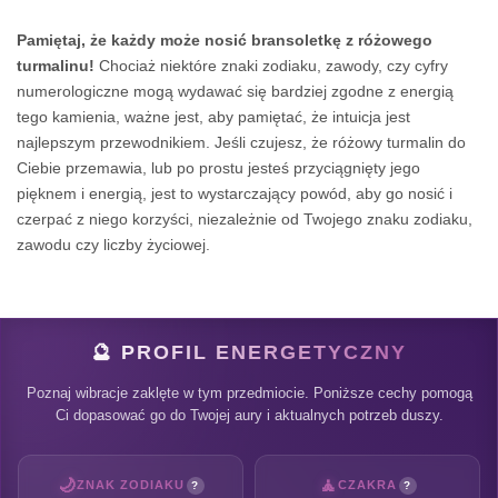
Pamiętaj, że każdy może nosić bransoletkę z różowego
turmalinu!
Chociaż niektóre znaki zodiaku, zawody, czy cyfry
numerologiczne mogą wydawać się bardziej zgodne z energią
tego kamienia, ważne jest, aby pamiętać, że intuicja jest
najlepszym przewodnikiem. Jeśli czujesz, że różowy turmalin do
Ciebie przemawia, lub po prostu jesteś przyciągnięty jego
pięknem i energią, jest to wystarczający powód, aby go nosić i
czerpać z niego korzyści, niezależnie od Twojego znaku zodiaku,
zawodu czy liczby życiowej.
🔮 PROFIL ENERGETYCZNY
Poznaj wibracje zaklęte w tym przedmiocie. Poniższe cechy pomogą
Ci dopasować go do Twojej aury i aktualnych potrzeb duszy.
🌙
🧘
ZNAK ZODIAKU
CZAKRA
?
?