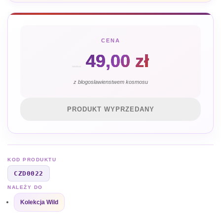
CENA
Pierwotna
Aktualn
49,00
zł
59,99
zł
cena
cena
z blogoslawienstwem kosmosu
wynosiła:
wynosi:
PRODUKT WYPRZEDANY
59,99 zł.
49,00 zł.
KOD PRODUKTU
CZD0022
NALEŻY DO
Kolekcja Wild