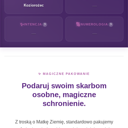
Koziorożec
—
✨
🔢
INTENCJA
NUMEROLOGIA
?
?
—
—
✨ MAGICZNE PAKOWANIE
Podaruj swoim skarbom
osobne, magiczne
schronienie.
Z troską o Matkę Ziemię, standardowo pakujemy