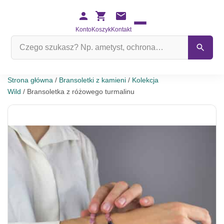
Konto
Koszyk
Kontakt
Szukaj
na
stronie
Strona główna
/
Bransoletki z kamieni
/
Kolekcja
Wild
/ Bransoletka z różowego turmalinu