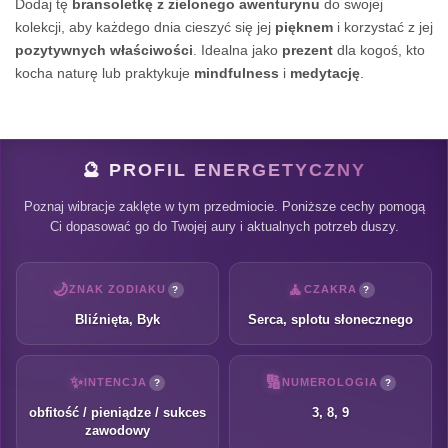
Dodaj tę
bransoletkę z zielonego awenturynu
do swojej
kolekcji, aby każdego dnia cieszyć się jej
pięknem
i korzystać z jej
pozytywnych właściwości
. Idealna jako
prezent
dla kogoś, kto
kocha naturę lub praktykuje
mindfulness
i
medytację
.
🔮 PROFIL ENERGETYCZNY
Poznaj wibracje zaklęte w tym przedmiocie. Poniższe cechy pomogą
Ci dopasować go do Twojej aury i aktualnych potrzeb duszy.
🌙
🧘
ZNAK ZODIAKU
CZAKRA
?
?
Bliźnięta, Byk
Serca, splotu słonecznego
✨
🔢
INTENCJA
NUMEROLOGIA
?
?
obfitość / pieniądze / sukces
3, 8, 9
zawodowy