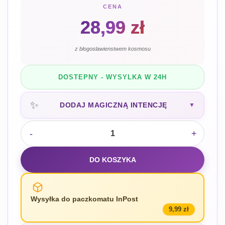
CENA
28,99
zł
z blogoslawienstwem kosmosu
DOSTEPNY - WYSYLKA W 24H
✨
DODAJ MAGICZNĄ INTENCJĘ
▼
-
+
DO KOSZYKA
Wysyłka do paczkomatu InPost
9,99 zł