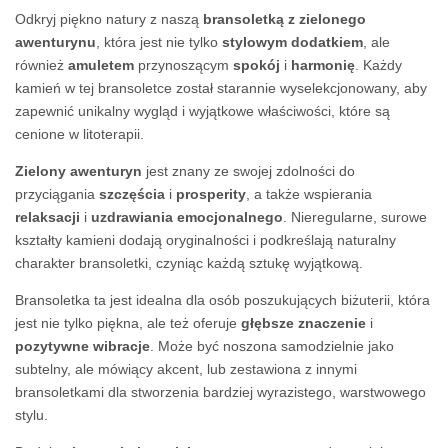
Odkryj piękno natury z naszą
bransoletką z zielonego
awenturynu
, która jest nie tylko
stylowym dodatkiem
, ale
również
amuletem
przynoszącym
spokój
i
harmonię
. Każdy
kamień w tej bransoletce został starannie wyselekcjonowany, aby
zapewnić unikalny wygląd i wyjątkowe właściwości, które są
cenione w litoterapii.
Zielony awenturyn
jest znany ze swojej zdolności do
przyciągania
szczęścia
i
prosperity
, a także wspierania
relaksacji
i
uzdrawiania emocjonalnego
. Nieregularne, surowe
kształty kamieni dodają oryginalności i podkreślają naturalny
charakter bransoletki, czyniąc każdą sztukę wyjątkową.
Bransoletka ta jest idealna dla osób poszukujących biżuterii, która
jest nie tylko piękna, ale też oferuje
głębsze znaczenie
i
pozytywne wibracje
. Może być noszona samodzielnie jako
subtelny, ale mówiący akcent, lub zestawiona z innymi
bransoletkami dla stworzenia bardziej wyrazistego, warstwowego
stylu.