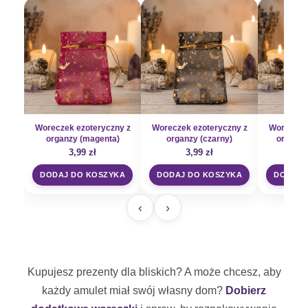
Woreczek ezoteryczny z
Woreczek ezoteryczny z
Woreczek 
organzy (magenta)
organzy (czarny)
organzy
3,99
zł
3,99
zł
3
DODAJ DO KOSZYKA
DODAJ DO KOSZYKA
DODAJ 
‹
›
Kupujesz prezenty dla bliskich? A może chcesz, aby
każdy amulet miał swój własny dom?
Dobierz