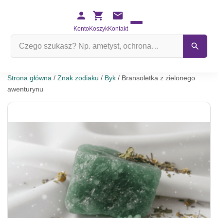
Konto
Koszyk
Kontakt
Szukaj
na
stronie
Strona główna
/
Znak zodiaku
/
Byk
/ Bransoletka z zielonego
awenturynu