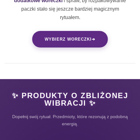
dodatkowe woreczki
i spraw, by rozpakowywanie
paczki stało się jeszcze bardziej magicznym
rytuałem.
WYBIERZ WORECZKI
➔
✨ PRODUKTY O ZBLIŻONEJ
WIBRACJI ✨
Dopełnij swój rytuał. Przedmioty, które rezonują z podobną
energią.