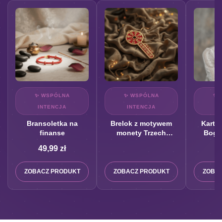
✨ WSPÓLNA
✨ WSPÓLNA
✨ 
INTENCJA
INTENCJA
I
Bransoletka na
Brelok z motywem
Karta
finanse
monety Trzech
Boga
Cesarzy
49,99
zł
7
ZOBACZ PRODUKT
ZOBACZ PRODUKT
ZOBA