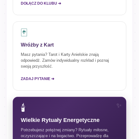
DOŁĄCZ DO KLUBU ➔
🃏
Wróżby z Kart
Masz pytania? Tarot i Karty Anielskie znają
odpowiedź. Zamów indywidualny rozkład i poznaj
swoją przyszłość.
ZADAJ PYTANIE ➔
🕯️
Wielkie Rytuały Energetyczne
Potrzebujesz potężnej zmiany? Rytuały miłosne,
oczyszczające i na bogactwo. Przeprowadzę dla