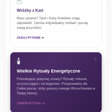
🃏
Wróżby z Kart
Masz pytania? Tarot i Karty Anielskie znają
odpowiedź. Zamów indywidualny rozkład i poznaj
swoją przyszłość.
ZADAJ PYTANIE ➔
🕯️
Wielkie Rytuały Energetyczne
Potrzebujesz potężnej zmiany? Rytuały miłosne,
oczyszczające i na bogactwo. Przeprowadzę dla
Ciebie proces, który poruszy energię Wszechświata w
Twojej intencji.
ZAMÓW RYTUAŁ ➔