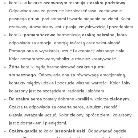
koraliki w kolorze
czerwonym
rezonują z
czakrą podstawy
.
Odpowiada ona za poczucie bezpieczeństwa, zachowanie
pewnego gruntu pod stopami i twarde stąpanie po ziemi. Kolor
czerwony utożsamiany jest z pasją, zmysłowością i pożądaniem
koraliki
pomarańczowe
harmonizują
czakrę sakralną
, która
odpowiada za emocje, energię twórczą oraz seksualność.
Pomaga ona w wyrażaniu uczuć i akceptacji własnego ciała.
Kolor pomarańczowy symbolizuje również kreatywność.
Żółte
koraliki będą harmonizować
czakrę splotu
słonecznego
. Odpowiada ona za równowagę emocjonalną,
kontakty międzyludzkie i poczucie własnej wartości. Kolor żółty
kojarzony jest ze szczęściem, radością i słońcem
Do
czakry serca
zostały dobrane koraliki w kolorze
zielonym
.
Czakra ta odpowiada za otwarte serce, altruizm, radość i
ułatwia wyrażanie uczuć. Kolor zielony, oprócz ziemi, kojarzony
jest z dostatkiem i pieniędzmi.
Czakra gardła
to kolor
jasnoniebieski
. Odpowiadać będzie