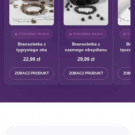
🔮 PODOBNA MAGIA
🔮 PODOBNA MAGIA
🔮 PO
Bransoletka z
Bransoletka z
Bran
tygrysiego oka
czarnego obsydianu
tęczow
22,99
zł
29,99
zł
2
ZOBACZ PRODUKT
ZOBACZ PRODUKT
ZOBA