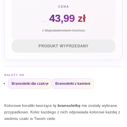
CENA
Pierwotna
Aktualn
43,99
zł
59,99
zł
cena
cena
z blogoslawienstwem kosmosu
wynosiła:
wynosi:
PRODUKT WYPRZEDANY
59,99 zł.
43,99 zł.
NALEŻY DO
Bransoletki dla czakry
Bransoletki z kamieni
Kolorowe koraliki tworzące tę
bransoletkę
nie zostały wybrane
przypadkowo. Kolor każdego z nich odpowiada kolorowi każdej z
siedmiu czakr w Twoim ciele: