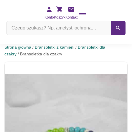
Konto
Koszyk
Kontakt
Szukaj
na
stronie
Strona główna
/
Bransoletki z kamieni
/
Bransoletki dla
czakry
/ Bransoletka dla czakry