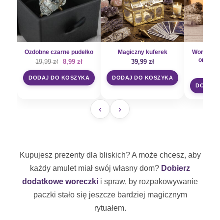
Ozdobne czarne pudełko
Magiczny kuferek
Woreczek 
organzy
Pierwotna
Aktualna
19,99
zł
8,99
zł
39,99
zł
cena
cena
3
wynosiła:
wynosi:
DODAJ DO KOSZYKA
DODAJ DO KOSZYKA
19,99 zł.
8,99 zł.
DODAJ 
‹
›
Kupujesz prezenty dla bliskich? A może chcesz, aby
każdy amulet miał swój własny dom?
Dobierz
dodatkowe woreczki
i spraw, by rozpakowywanie
paczki stało się jeszcze bardziej magicznym
rytuałem.