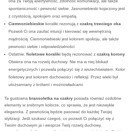
ona za Twoją asertywność, zdolność komunikacji, ale także
spontaniczność i pewność siebie. Jasnoniebieski kojarzony jest
z czystością, spokojem oraz empatią.
Ciemnoniebieskie
koraliki rezonują z
czakrą trzeciego oka
.
Pozwoli Ci ona zaufać intuicji i kierować się wewnętrzną
mądrością. Ciemnoniebieski jest kolorem spokoju, ale także
pewności siebie i odpowiedzialności
Ostatnie,
fioletowe koraliki
będą rezonować z
czakrą korony
.
Otwiera ona na rozwój duchowy. Nie ma w niej blokad
energetycznych i pozwala połączyć się z wszechświatem. Kolor
fioletowy jest kolorem duchowości i refleksji. Przez wieki był
utożsamiany z królami i możnowładcami.
Ta gustowna
bransoletka na czakry
posiada również ozdobne
elementy w srebrnym kolorze, co sprawia, że jest niezwykle
elegancka. Z pewnością będzie pasować do każdej Twojej
stylizacji. Jeśli szukasz czegoś, co pozwoli Ci połączyć się z
Twoim duchowym ja i wesprze Twój rozwój duchowy,