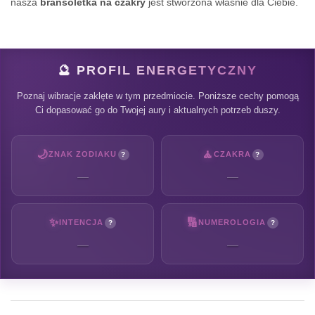
nasza
bransoletka na czakry
jest stworzona właśnie dla Ciebie.
🔮 PROFIL ENERGETYCZNY
Poznaj wibracje zaklęte w tym przedmiocie. Poniższe cechy pomogą
Ci dopasować go do Twojej aury i aktualnych potrzeb duszy.
🌙
🧘
ZNAK ZODIAKU
CZAKRA
?
?
—
—
✨
🔢
INTENCJA
NUMEROLOGIA
?
?
—
—