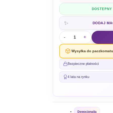
DOSTEPNY 
✨
DODAJ MA
-
+
Wysyłka do paczkomatu
Bezpieczne płatności
4 lata na rynku
Dewocjonalia