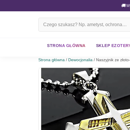
🚚
W
Szukaj
na
stronie
STRONA GŁÓWNA
SKLEP EZOTER
Strona główna
/
Dewocjonalia
/ Naszyjnik ze złot