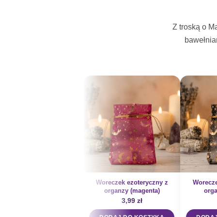
Z troską o M
bawełnia
Woreczek ezoteryczny z
Worecze
organzy (magenta)
orga
3,99
zł