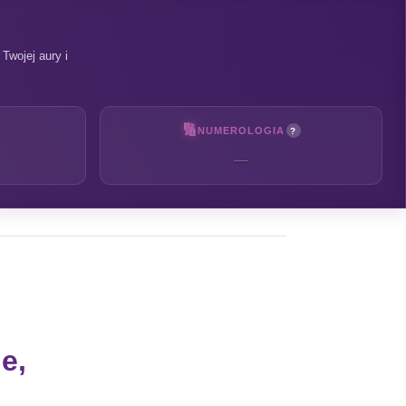
Twojej aury i
🔢
NUMEROLOGIA
?
—
e,