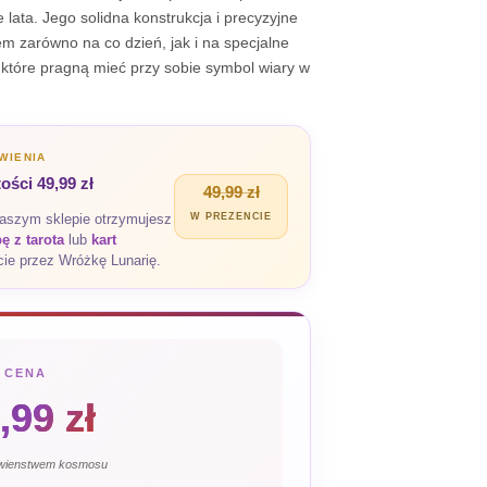
 lata. Jego solidna konstrukcja i precyzyjne
m zarówno na co dzień, jak i na specjalne
 które pragną mieć przy sobie symbol wiary w
WIENIA
ści 49,99 zł
49,99 zł
naszym sklepie otrzymujesz
W PREZENCIE
 z tarota
lub
kart
ie przez Wróżkę Lunarię.
CENA
,99
zł
awienstwem kosmosu