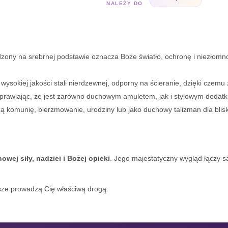
NALEŻY DO
dzony na srebrnej podstawie oznacza Boże światło, ochronę i niezłom
ysokiej jakości stali nierdzewnej, odporny na ścieranie, dzięki czemu
 sprawiając, że jest zarówno duchowym amuletem, jak i stylowym dodatk
 komunię, bierzmowanie, urodziny lub jako duchowy talizman dla bliskie
owej siły, nadziei i Bożej opieki
. Jego majestatyczny wygląd łączy 
wsze prowadzą Cię właściwą drogą.