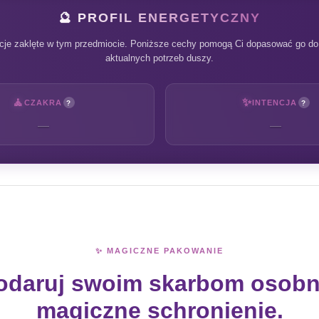
🔮 PROFIL ENERGETYCZNY
cje zaklęte w tym przedmiocie. Poniższe cechy pomogą Ci dopasować go do 
aktualnych potrzeb duszy.
🧘
✨
CZAKRA
INTENCJA
?
?
—
—
✨ MAGICZNE PAKOWANIE
odaruj swoim skarbom osobn
magiczne schronienie.