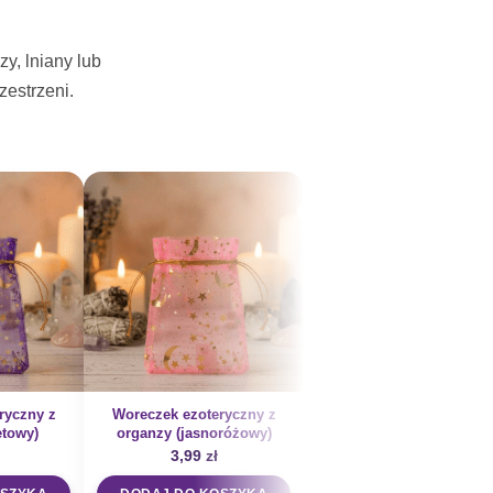
y, lniany lub
estrzeni.
ryczny z
Woreczek ezoteryczny z
Woreczek ezoteryczny 
etowy)
organzy (jasnoróżowy)
organzy (liliowy)
3,99
zł
3,99
zł