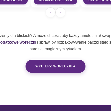
 DO KOSZYKA
DODAJ DO KOSZYKA
DODAJ DO K
‹
›
zenty dla bliskich? A może chcesz, aby każdy amulet miał swó
dodatkowe woreczki
i spraw, by rozpakowywanie paczki stało s
bardziej magicznym rytuałem.
WYBIERZ WORECZKI
➔