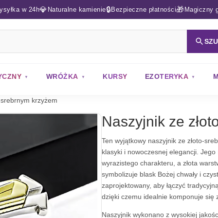
💎
🔒
🎁
ysyłka w 24h
Naturalne kamienie
Bezpieczne płatności
Magiczny g
SZ
YCZNY
WRÓŻKA
KURSY
EZOTERYKA
M
o-srebrnym krzyżem
Naszyjnik ze zło
Ten wyjątkowy naszyjnik ze złoto-sr
klasyki i nowoczesnej elegancji. Jeg
wyrazistego charakteru, a złota wars
symbolizuje blask Bożej chwały i czyst
zaprojektowany, aby łączyć tradycyj
dzięki czemu idealnie komponuje się z
Naszyjnik wykonano z wysokiej jakośc