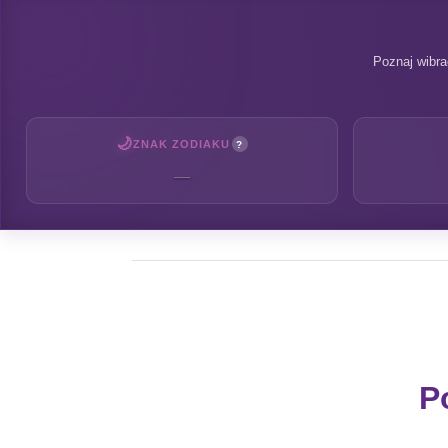
Poznaj wibra
🌙
ZNAK ZODIAKU
?
—
P