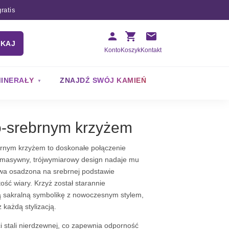
ratis
UKAJ
Konto
Koszyk
Kontakt
INERAŁY
ZNAJDŹ SWÓJ KAMIEŃ
to-srebrnym krzyżem
ebrnym krzyżem to doskonałe połączenie
o masywny, trójwymiarowy design nadaje mu
twa osadzona na srebrnej podstawie
ość wiary. Krzyż został starannie
ną sakralną symbolikę z nowoczesnym stylem,
 każdą stylizacją.
i stali nierdzewnej, co zapewnia odporność