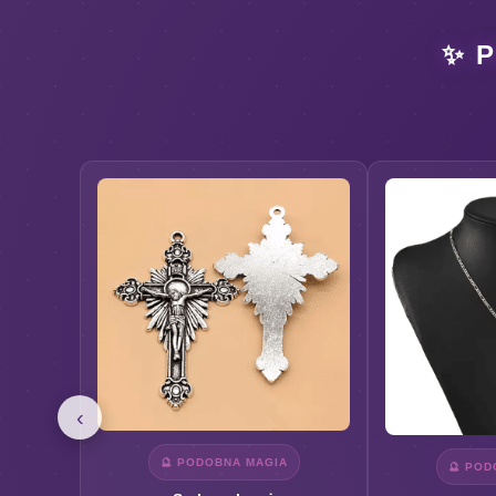
✨ 
‹
🔮 PODOBNA MAGIA
🔮 POD