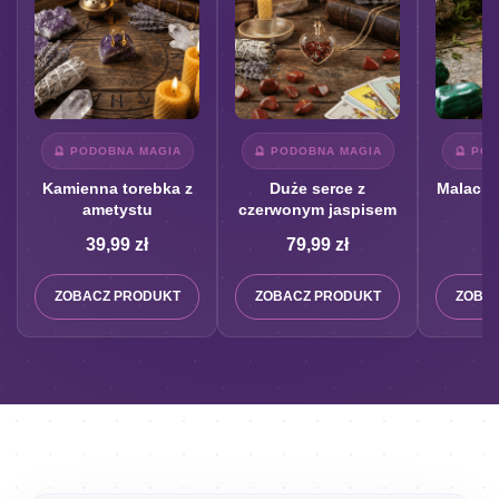
🔮 PODOBNA MAGIA
🔮 PODOBNA MAGIA
🔮 PO
Kamienna torebka z
Duże serce z
Malachi
ametystu
czerwonym jaspisem
39,99
zł
79,99
zł
1
ZOBACZ PRODUKT
ZOBACZ PRODUKT
ZOBA