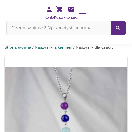
Konto
Koszyk
Kontakt
Szukaj
na
stronie
Strona główna
/
Naszyjniki z kamieni
/ Naszyjnik dla czakry