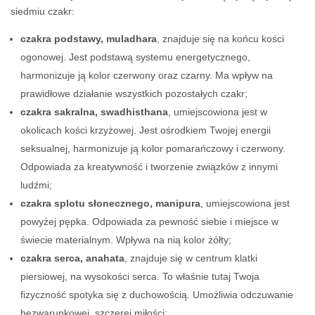
siedmiu czakr:
czakra podstawy,
muladhara
, znajduje się na końcu kości
ogonowej. Jest podstawą systemu energetycznego,
harmonizuje ją kolor czerwony oraz czarny. Ma wpływ na
prawidłowe działanie wszystkich pozostałych czakr;
czakra sakralna, swadhisthana
, umiejscowiona jest w
okolicach kości krzyżowej. Jest ośrodkiem Twojej energii
seksualnej, harmonizuje ją kolor pomarańczowy i czerwony.
Odpowiada za kreatywność i tworzenie związków z innymi
ludźmi;
czakra splotu słonecznego, manipura
, umiejscowiona jest
powyżej pępka. Odpowiada za pewność siebie i miejsce w
świecie materialnym. Wpływa na nią kolor żółty;
czakra serca, anahata
, znajduje się w centrum klatki
piersiowej, na wysokości serca. To właśnie tutaj Twoja
fizyczność spotyka się z duchowością. Umożliwia odczuwanie
bezwarunkowej, szczerej miłości;