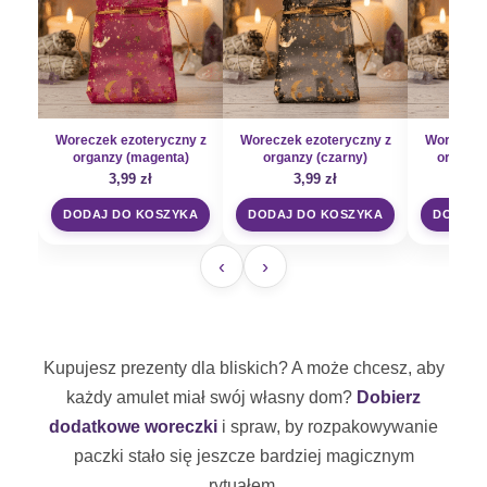
Woreczek ezoteryczny z
Woreczek ezoteryczny z
Woreczek 
organzy (magenta)
organzy (czarny)
organzy
3,99
zł
3,99
zł
3
DODAJ DO KOSZYKA
DODAJ DO KOSZYKA
DODAJ 
‹
›
Kupujesz prezenty dla bliskich? A może chcesz, aby
każdy amulet miał swój własny dom?
Dobierz
dodatkowe woreczki
i spraw, by rozpakowywanie
paczki stało się jeszcze bardziej magicznym
rytuałem.