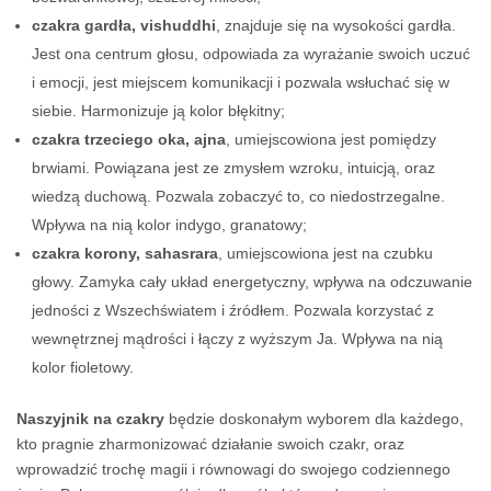
czakra gardła, vishuddhi
, znajduje się na wysokości gardła.
Jest ona centrum głosu, odpowiada za wyrażanie swoich uczuć
i emocji, jest miejscem komunikacji i pozwala wsłuchać się w
siebie. Harmonizuje ją kolor błękitny;
czakra trzeciego oka, ajna
, umiejscowiona jest pomiędzy
brwiami. Powiązana jest ze zmysłem wzroku, intuicją, oraz
wiedzą duchową. Pozwala zobaczyć to, co niedostrzegalne.
Wpływa na nią kolor indygo, granatowy;
czakra korony, sahasrara
, umiejscowiona jest na czubku
głowy. Zamyka cały układ energetyczny, wpływa na odczuwanie
jedności z Wszechświatem i źródłem. Pozwala korzystać z
wewnętrznej mądrości i łączy z wyższym Ja. Wpływa na nią
kolor fioletowy.
Naszyjnik na czakry
będzie doskonałym wyborem dla każdego,
kto pragnie zharmonizować działanie swoich czakr, oraz
wprowadzić trochę magii i równowagi do swojego codziennego