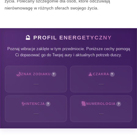
życia. Polecany szczególnie dla osób, które odczuwają
nierównowagę w różnych sferach swojego życia.
🔮 PROFIL ENERGETYCZNY
Poznaj wibracje zaklęte w tym przedmiocie. Poniższe cechy pomogą
Ci dopasować go do Twojej aury i aktualnych potrzeb duszy.
🌙
🧘
ZNAK ZODIAKU
CZAKRA
?
?
—
—
✨
🔢
INTENCJA
NUMEROLOGIA
?
?
—
—