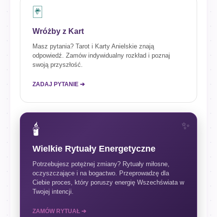
🃏
Wróżby z Kart
Masz pytania? Tarot i Karty Anielskie znają
odpowiedź. Zamów indywidualny rozkład i poznaj
swoją przyszłość.
ZADAJ PYTANIE ➔
🕯️
Wielkie Rytuały Energetyczne
Potrzebujesz potężnej zmiany? Rytuały miłosne,
oczyszczające i na bogactwo. Przeprowadzę dla
Ciebie proces, który poruszy energię Wszechświata w
Twojej intencji.
ZAMÓW RYTUAŁ ➔