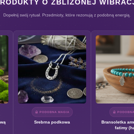
PRODUKTY O ZBLIŻONEJ WIBRACJ
Dopełnij swój rytuał. Przedmioty, które rezonują z podobną energią.
🔮 PODOBNA MAGIA
🔮 PODOBN
ową
Srebrna podkowa
Bransoletka amu
fatimy (