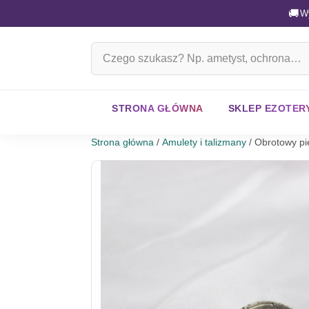
🚚
W
Szukaj
na
stronie
STRONA GŁÓWNA
SKLEP EZOTER
Strona główna
/
Amulety i talizmany
/ Obrotowy pi