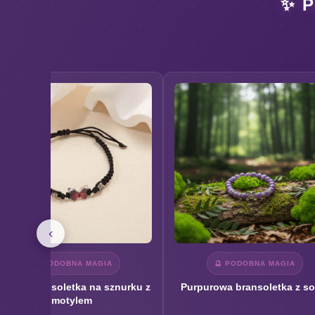
✨ 
‹
🔮 PODOBNA MAGIA
🔮 PODOBNA MAGIA
zarna bransoletka na sznurku z
Purpurowa bransoletka z s
motylem