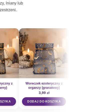
y, lniany lub
estrzeni.
ryczny z
Woreczek ezoteryczny z
Woreczek ezoteryczny 
arny)
organzy (granatowy)
organzy (fioletowy)
3,99
zł
3,99
zł
OSZYKA
DODAJ DO KOSZYKA
DODAJ DO KOSZYKA