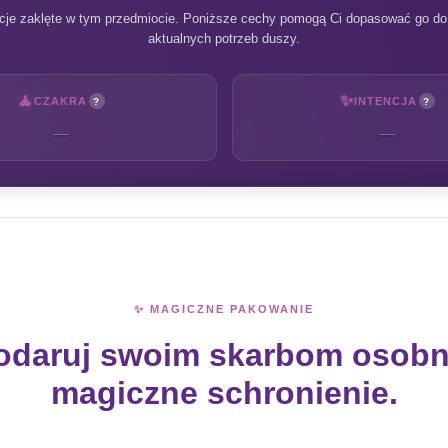
cje zaklęte w tym przedmiocie. Poniższe cechy pomogą Ci dopasować go do 
aktualnych potrzeb duszy.
🧘
✨
CZAKRA
INTENCJA
?
?
—
—
✨ MAGICZNE PAKOWANIE
odaruj swoim skarbom osobn
magiczne schronienie.