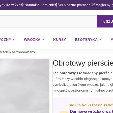
💎
🔒
🎁
ysyłka w 24h
Naturalne kamienie
Bezpieczne płatności
Magiczny g
SZ
YCZNY
WRÓŻKA
KURSY
EZOTERYKA
M
erścień astronomiczny
Obrotowy pierści
Ten
obrotowy i rozkładany pierści
która łączy w sobie elegancję i fascy
symbolizuje zarówno wiedzę, jak i pi
miłośników astronomii i unikalnej biżut
BONUS DO KAŻDEGO ZAMÓ
Darmowa wróżba o warto