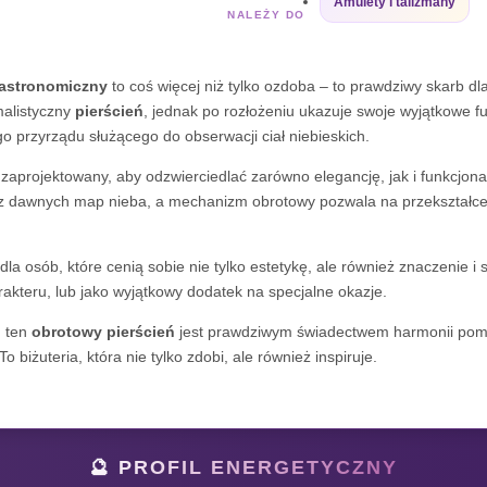
Amulety i talizmany
NALEŻY DO
 astronomiczny
to coś więcej niż tylko ozdoba – to prawdziwy skarb d
malistyczny
pierścień
, jednak po rozłożeniu ukazuje swoje wyjątkowe 
o przyrządu służącego do obserwacji ciał niebieskich.
 zaprojektowany, aby odzwierciedlać zarówno elegancję, jak i funkcj
z dawnych map nieba, a mechanizm obrotowy pozwala na przekształce
dla osób, które cenią sobie nie tylko estetykę, ale również znaczenie i
arakteru, lub jako wyjątkowy dodatek na specjalne okazje.
, ten
obrotowy pierścień
jest prawdziwym świadectwem harmonii pomi
biżuteria, która nie tylko zdobi, ale również inspiruje.
🔮 PROFIL ENERGETYCZNY