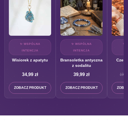
✨ WSPÓLNA
✨ WSPÓLNA
✨ 
INTENCJA
INTENCJA
I
Wisiorek z apatytu
Bransoletka antyczna
Czerw
z sodalitu
34,99
zł
39,99
zł
19,9
ZOBACZ PRODUKT
ZOBACZ PRODUKT
ZOBA