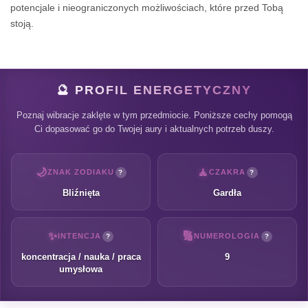
potencjale i nieograniczonych możliwościach, które przed Tobą
stoją.
🔮 PROFIL ENERGETYCZNY
Poznaj wibracje zaklęte w tym przedmiocie. Poniższe cechy pomogą
Ci dopasować go do Twojej aury i aktualnych potrzeb duszy.
🌙
🧘
ZNAK ZODIAKU
CZAKRA
?
?
Bliźnięta
Gardła
✨
🔢
INTENCJA
NUMEROLOGIA
?
?
koncentracja / nauka / praca
9
umysłowa