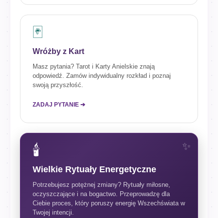
🃏
Wróżby z Kart
Masz pytania? Tarot i Karty Anielskie znają
odpowiedź. Zamów indywidualny rozkład i poznaj
swoją przyszłość.
ZADAJ PYTANIE ➔
🕯️
Wielkie Rytuały Energetyczne
Potrzebujesz potężnej zmiany? Rytuały miłosne,
oczyszczające i na bogactwo. Przeprowadzę dla
Ciebie proces, który poruszy energię Wszechświata w
Twojej intencji.