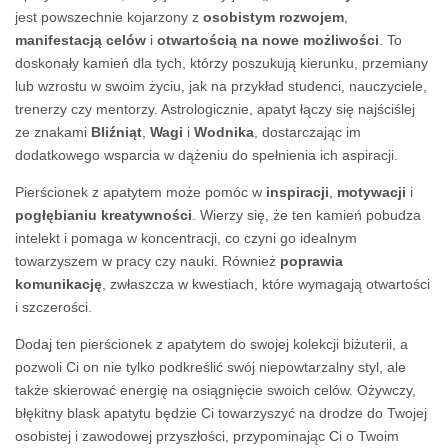
jest powszechnie kojarzony z
osobistym rozwojem
,
manifestacją celów
i
otwartością na nowe możliwości
. To
doskonały kamień dla tych, którzy poszukują kierunku, przemiany
lub wzrostu w swoim życiu, jak na przykład studenci, nauczyciele,
trenerzy czy mentorzy. Astrologicznie, apatyt łączy się najściślej
ze znakami
Bliźniąt
,
Wagi
i
Wodnika
, dostarczając im
dodatkowego wsparcia w dążeniu do spełnienia ich aspiracji.
Pierścionek z apatytem może pomóc w
inspiracji
,
motywacji
i
pogłębianiu kreatywności
. Wierzy się, że ten kamień pobudza
intelekt i pomaga w koncentracji, co czyni go idealnym
towarzyszem w pracy czy nauki. Również
poprawia
komunikację
, zwłaszcza w kwestiach, które wymagają otwartości
i szczerości.
Dodaj ten pierścionek z apatytem do swojej kolekcji biżuterii, a
pozwoli Ci on nie tylko podkreślić swój niepowtarzalny styl, ale
także skierować energię na osiągnięcie swoich celów. Ożywczy,
błękitny blask apatytu będzie Ci towarzyszyć na drodze do Twojej
osobistej i zawodowej przyszłości, przypominając Ci o Twoim