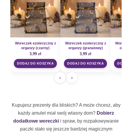
Woreczek ezoteryczny z
Woreczek ezoteryczny z
Woreczek 
organzy (czarny)
organzy (granatowy)
organzy
3,99
zł
3,99
zł
3
DODAJ DO KOSZYKA
DODAJ DO KOSZYKA
DODAJ 
‹
›
Kupujesz prezenty dla bliskich? A może chcesz, aby
każdy amulet miał swój własny dom?
Dobierz
dodatkowe woreczki
i spraw, by rozpakowywanie
paczki stało się jeszcze bardziej magicznym