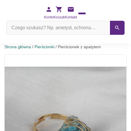
Konto
Koszyk
Kontakt
Szukaj
na
stronie
Strona główna
/
Pierścionki
/ Pierścionek z apatytem