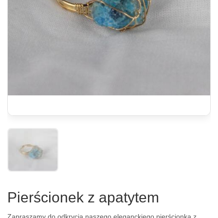
Pierścionek z apatytem
Zapraszamy do odkrycia naszego eleganckiego pierścionka z