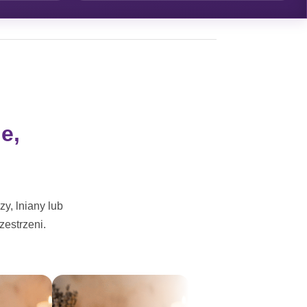
e,
y, lniany lub
estrzeni.