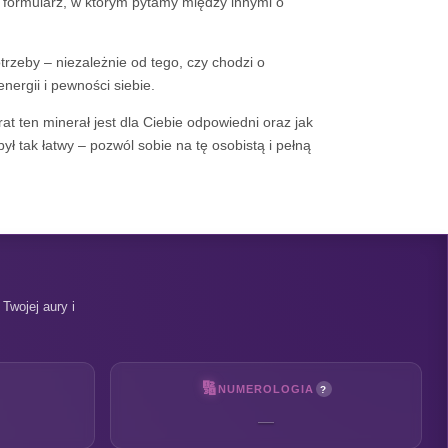
 formularz, w którym pytamy między innymi o
trzeby – niezależnie od tego, czy chodzi o
nergii i pewności siebie.
at ten minerał jest dla Ciebie odpowiedni oraz jak
ł tak łatwy – pozwól sobie na tę osobistą i pełną
Twojej aury i
🔢
NUMEROLOGIA
?
—