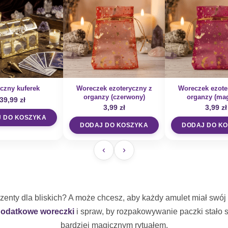
czny kuferek
Woreczek ezoteryczny z
Woreczek ezote
organzy (czerwony)
organzy (mag
39,99
zł
3,99
zł
3,99
zł
 DO KOSZYKA
DODAJ DO KOSZYKA
DODAJ DO K
‹
›
zenty dla bliskich? A może chcesz, aby każdy amulet miał swó
dodatkowe woreczki
i spraw, by rozpakowywanie paczki stało s
bardziej magicznym rytuałem.