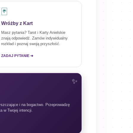
🃏
Wróżby z Kart
Masz pytania? Tarot i Karty Anielskie
znają odpowiedź. Zamów indywidualny
rozkład i poznaj swoją przyszłość.
ZADAJ PYTANIE ➔
yszczające i na bogactwo. Przeprowadzę
 w Twojej intencji.