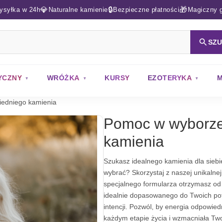
💎
🔒
🎁
ysyłka w 24h
Naturalne kamienie
Bezpieczne płatności
Magiczny g
SZ
YCZNY
WRÓŻKA
KURSY
EZOTERYKA
M
edniego kamienia
Pomoc w wyborze
kamienia
Szukasz idealnego kamienia dla siebie 
wybrać? Skorzystaj z naszej unikalnej
specjalnego formularza otrzymasz od
idealnie dopasowanego do Twoich pot
intencji. Pozwól, by energia odpowie
każdym etapie życia i wzmacniała Twoj