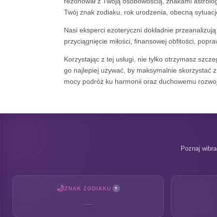
rezonował z Twoją osobowością, znakami astrolog
Twój znak zodiaku, rok urodzenia, obecną sytuacj
Nasi eksperci ezoteryczni dokładnie przeanalizują
przyciągnięcie miłości, finansowej obfitości, pop
Korzystając z tej usługi, nie tylko otrzymasz szc
go najlepiej używać, by maksymalnie skorzystać z 
mocy podróż ku harmonii oraz duchowemu rozwoj
Poznaj wibra
🌙
ZNAK ZODIAKU
?
—