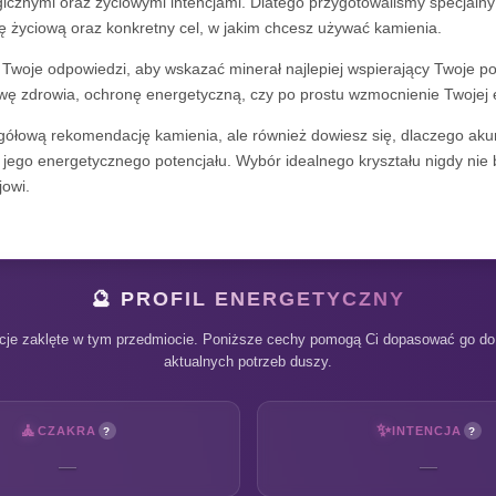
icznymi oraz życiowymi intencjami. Dlatego przygotowaliśmy specjalny
ę życiową oraz konkretny cel, w jakim chcesz używać kamienia.
 Twoje odpowiedzi, aby wskazać minerał najlepiej wspierający Twoje po
rawę zdrowia, ochronę energetyczną, czy po prostu wzmocnienie Twojej e
zegółową rekomendację kamienia, ale również dowiesz się, dlaczego akur
jego energetycznego potencjału. Wybór idealnego kryształu nigdy nie by
owi.
🔮 PROFIL ENERGETYCZNY
cje zaklęte w tym przedmiocie. Poniższe cechy pomogą Ci dopasować go do 
aktualnych potrzeb duszy.
🧘
✨
CZAKRA
INTENCJA
?
?
—
—