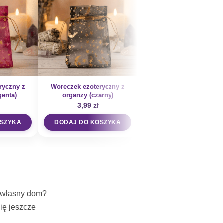
ryczny z
Woreczek ezoteryczny z
Woreczek ezoteryczny 
enta)
organzy (czarny)
organzy (granatowy)
3,99
zł
3,99
zł
OSZYKA
DODAJ DO KOSZYKA
DODAJ DO KOSZYKA
j własny dom?
ię jeszcze