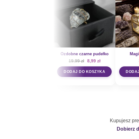
Ozdobne czarne pudełko
Magi
Pierwotna
Aktualna
19,99
zł
8,99
zł
cena
cena
wynosiła:
wynosi:
DODAJ DO KOSZYKA
DODAJ
19,99 zł.
8,99 zł.
Kupujesz pre
Dobierz 