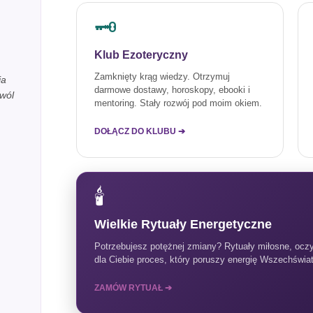
🗝️
Klub Ezoteryczny
Zamknięty krąg wiedzy. Otrzymuj
ja
darmowe dostawy, horoskopy, ebooki i
wól
mentoring. Stały rozwój pod moim okiem.
DOŁĄCZ DO KLUBU ➔
🕯️
Wielkie Rytuały Energetyczne
Potrzebujesz potężnej zmiany? Rytuały miłosne, ocz
dla Ciebie proces, który poruszy energię Wszechświata
ZAMÓW RYTUAŁ ➔