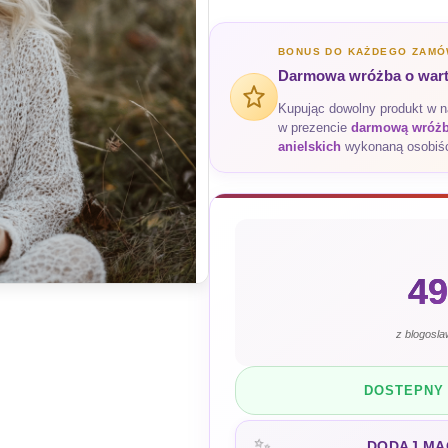
BONUS DO KAŻDEGO ZAMÓ
Darmowa wróżba o warto
Kupując dowolny produkt w 
w prezencie
darmową wróżbę
anielskich
wykonaną osobiśc
49
z blogosl
DOSTEPNY 
✨
DODAJ MA