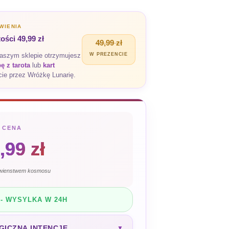
WIENIA
ści 49,99 zł
49,99 zł
naszym sklepie otrzymujesz
W PREZENCIE
 z tarota
lub
kart
ie przez Wróżkę Lunarię.
CENA
,99
zł
awienstwem kosmosu
- WYSYLKA W 24H
GICZNĄ INTENCJĘ
▼