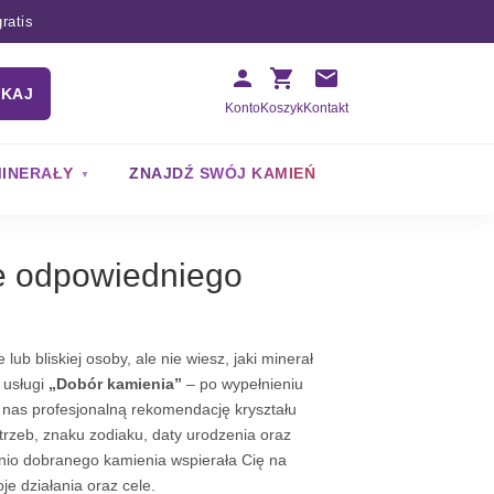
ratis
UKAJ
Konto
Koszyk
Kontakt
INERAŁY
ZNAJDŹ SWÓJ KAMIEŃ
 odpowiedniego
lub bliskiej osoby, ale nie wiesz, jaki minerał
 usługi
„Dobór kamienia”
– po wypełnieniu
 nas profesjonalną rekomendację kryształu
rzeb, znaku zodiaku, daty urodzenia oraz
dnio dobranego kamienia wspierała Cię na
e działania oraz cele.