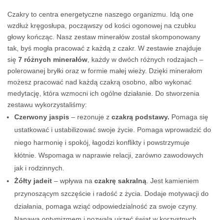
Czakry to centra energetyczne naszego organizmu. Idą one
wzdłuż kręgosłupa, począwszy od kości ogonowej na czubku
głowy kończąc. Nasz zestaw minerałów został skomponowany
tak, byś mogła pracować z każdą z czakr. W zestawie znajduje
się
7 różnych minerałów
, każdy w dwóch różnych rodzajach –
polerowanej bryłki oraz w formie małej wieży. Dzięki minerałom
możesz pracować nad każdą czakrą osobno, albo wykonać
medytację, która wzmocni ich ogólne działanie. Do stworzenia
zestawu wykorzystaliśmy:
Czerwony jaspis
– rezonuje z
czakrą podstawy.
Pomaga się
ustatkować i ustabilizować swoje życie. Pomaga wprowadzić do
niego harmonię i spokój, łagodzi konflikty i powstrzymuje
kłótnie. Wspomaga w naprawie relacji, zarówno zawodowych
jak i rodzinnych.
Żółty jadeit
– wpływa na
czakrę sakralną
. Jest kamieniem
przynoszącym szczęście i radość z życia. Dodaje motywacji do
działania, pomaga wziąć odpowiedzialność za swoje czyny.
Napawa optymizmem i pozwala ujrzeć świat w korzystnych