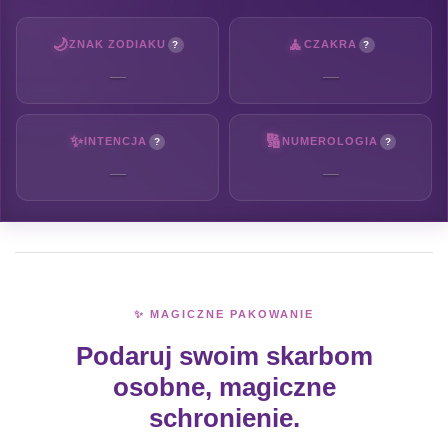
🌙
🧘
ZNAK ZODIAKU
CZAKRA
?
?
—
—
✨
🔢
INTENCJA
NUMEROLOGIA
?
?
—
—
✨ MAGICZNE PAKOWANIE
Podaruj swoim skarbom
osobne, magiczne
schronienie.