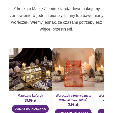
Z troską o Matkę Ziemię, standardowo pakujemy
zamówienie w jeden zbiorczy, lniany lub bawełniany
woreczek. Wiemy jednak, że czasami potrzebujesz
więcej przestrzeni.
Magiczny kuferek
Woreczek ezoteryczny z
Woreczek 
organzy (czerwony)
organz
39,99
zł
3,99
zł
3
DODAJ DO KOSZYKA
DODAJ DO KOSZYKA
DODAJ 