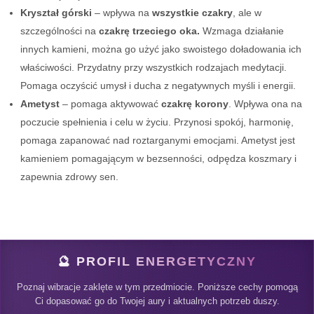
Kryształ górski
– wpływa na
wszystkie czakry
, ale w
szczególności na
czakrę trzeciego oka.
Wzmaga działanie
innych kamieni, można go użyć jako swoistego doładowania ich
właściwości. Przydatny przy wszystkich rodzajach medytacji.
Pomaga oczyścić umysł i ducha z negatywnych myśli i energii.
Ametyst
– pomaga aktywować
czakrę korony
. Wpływa ona na
poczucie spełnienia i celu w życiu. Przynosi spokój, harmonię,
pomaga zapanować nad roztarganymi emocjami. Ametyst jest
kamieniem pomagającym w bezsenności, odpędza koszmary i
zapewnia zdrowy sen.
🔮 PROFIL ENERGETYCZNY
Poznaj wibracje zaklęte w tym przedmiocie. Poniższe cechy pomogą
Ci dopasować go do Twojej aury i aktualnych potrzeb duszy.