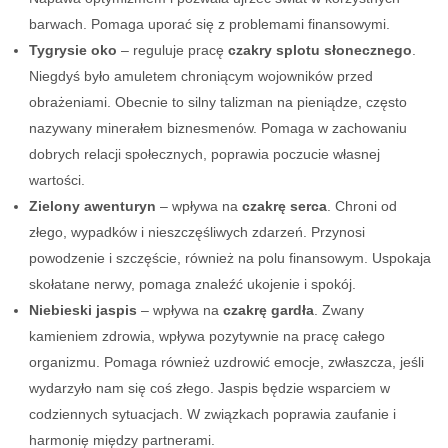
barwach. Pomaga uporać się z problemami finansowymi.
Tygrysie oko
– reguluje pracę
czakry splotu słonecznego
.
Niegdyś było amuletem chroniącym wojowników przed
obrażeniami. Obecnie to silny talizman na pieniądze, często
nazywany minerałem biznesmenów. Pomaga w zachowaniu
dobrych relacji społecznych, poprawia poczucie własnej
wartości.
Zielony awenturyn
– wpływa na
czakrę serca
. Chroni od
złego, wypadków i nieszczęśliwych zdarzeń. Przynosi
powodzenie i szczęście, również na polu finansowym. Uspokaja
skołatane nerwy, pomaga znaleźć ukojenie i spokój.
Niebieski jaspis
– wpływa na
czakrę gardła
. Zwany
kamieniem zdrowia, wpływa pozytywnie na pracę całego
organizmu. Pomaga również uzdrowić emocje, zwłaszcza, jeśli
wydarzyło nam się coś złego. Jaspis będzie wsparciem w
codziennych sytuacjach. W związkach poprawia zaufanie i
harmonię między partnerami.