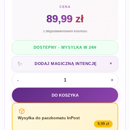
CENA
89,99
zł
z blogoslawienstwem kosmosu
DOSTEPNY - WYSYLKA W 24H
✨
DODAJ MAGICZNĄ INTENCJĘ
▼
-
+
DO KOSZYKA
Wysyłka do paczkomatu InPost
9,99 zł