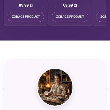
czakry
89,99
zł
69,99
zł
2
ZOBACZ PRODUKT
ZOBACZ PRODUKT
ZOBA