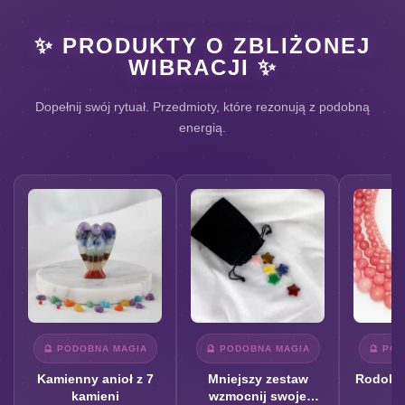
✨ PRODUKTY O ZBLIŻONEJ
WIBRACJI ✨
Dopełnij swój rytuał. Przedmioty, które rezonują z podobną
energią.
🔮 PODOBNA MAGIA
🔮 PODOBNA MAGIA
🔮 PO
Kamienny anioł z 7
Mniejszy zestaw
Rodohro
kamieni
wzmocnij swoje
k