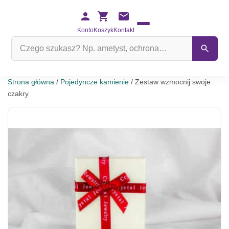
Konto
Koszyk
Kontakt
Szukaj
na
stronie
Strona główna
/
Pojedyncze kamienie
/ Zestaw wzmocnij swoje
czakry