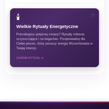
🕯️
Wielkie Rytuały Energetyczne
Potrzebujesz potężnej zmiany? Rytuały miłosne,
oczyszczające i na bogactwo. Przeprowadzę dla
Ciebie proces, który poruszy energię Wszechświata w
Twojej intencji.
ZAMÓW RYTUAŁ ➔