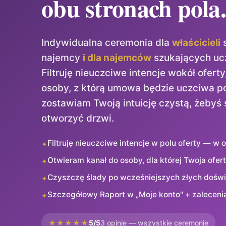
obu stronach pola
Indywidualna ceremonia dla
właścicieli
s
najemcy
i dla najemców
szukających ucz
Filtruję nieuczciwe intencje wokół ofert
osoby, z którą umowa będzie uczciwa po
zostawiam Twoją intuicję czystą, żebyś
otworzyć drzwi.
Filtruję nieuczciwe intencje w polu oferty — w 
✦
Otwieram kanał do osoby, dla której Twoja ofe
✦
Czyszczę ślady po wcześniejszych złych doś
✦
Szczegółowy Raport w „Moje konto" + zaleceni
✦
★★★★★
5/5
3 opinie — wszystkie ceremonie