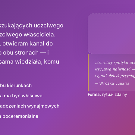
.
zukających uczciwego
ciwego właściciela.
y, otwieram kanał do
 obu stronach — i
 sama wiedziała, komu
„Uczciwy spotyka ucz
wyczuwa naiwność — 
sygnał, żebyś przyci
— Wróżka Lunaria
obu kierunkach
Forma:
rytuał zdalny
rta ma być właściwa
wiadczeniach wynajmowych
a poceremonialne