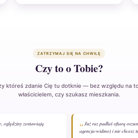
ZATRZYMAJ SIĘ NA CHWILĘ
Czy to o Tobie?
y któreś zdanie Cię tu dotknie — bez względu na to
właścicielem, czy szukasz mieszkania.
e, oględziny zostawiają
Już raz padłaś ofiarą oszu
agencja-widmo) i nie chcesz 