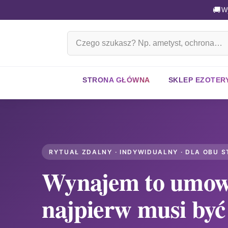
🚚
W
Szukaj
na
stronie
STRONA GŁÓWNA
SKLEP EZOTER
RYTUAŁ ZDALNY · INDYWIDUALNY · DLA OBU 
Wynajem to umow
najpierw musi by