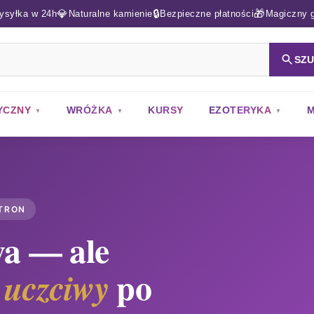
💎
🔒
🎁
ysyłka w 24h
Naturalne kamienie
Bezpieczne płatności
Magiczny g
SZ
YCZNY
WRÓŻKA
KURSY
EZOTERYKA
M
STRON
a — ale
ć
po
uczciwy