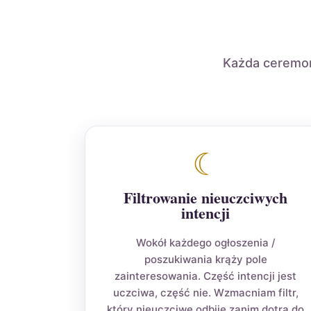
Każda ceremoni
☾
Filtrowanie nieuczciwych
intencji
Wokół każdego ogłoszenia /
poszukiwania krąży pole
zainteresowania. Część intencji jest
uczciwa, część nie. Wzmacniam filtr,
który nieuczciwe odbije zanim dotrą do