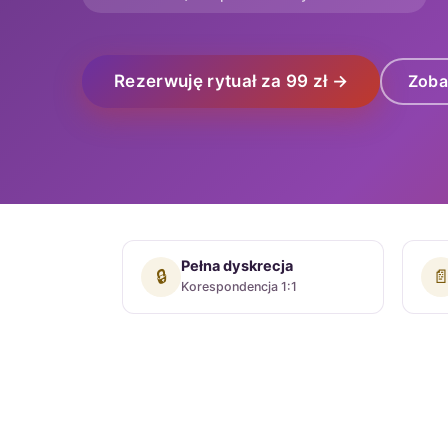
Rezerwuję rytuał za 99 zł →
Zoba
Pełna dyskrecja
🔒

Korespondencja 1:1