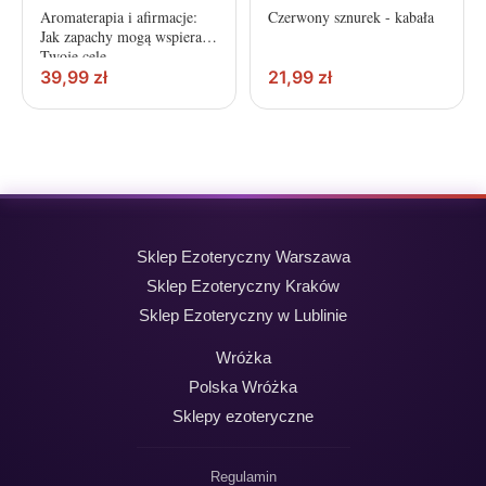
Aromaterapia i afirmacje:
Czerwony sznurek - kabała
Jak zapachy mogą wspierać
Twoje cele
39,99
zł
21,99
zł
Sklep Ezoteryczny Warszawa
Sklep Ezoteryczny Kraków
Sklep Ezoteryczny w Lublinie
Wróżka
Polska Wróżka
Sklepy ezoteryczne
Regulamin