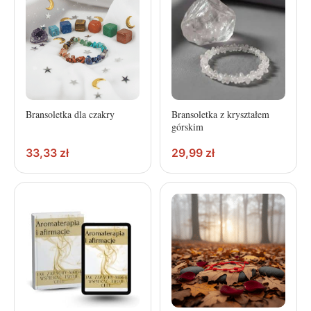
Bransoletka dla czakry
Bransoletka z kryształem
górskim
33,33
zł
29,99
zł