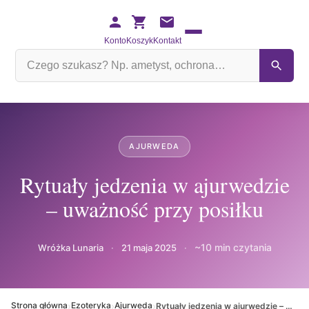
Konto
Koszyk
Kontakt
Szukaj
na
stronie
AJURWEDA
Rytuały jedzenia w ajurwedzie
– uważność przy posiłku
~10 min czytania
Wróżka Lunaria
·
21 maja 2025
·
›
›
›
Strona główna
Ezoteryka
Ajurweda
Rytuały jedzenia w ajurwedzie – uważność przy posiłku