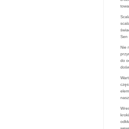
towa
Scal
scal
świa
Sen 
Nie 
przy
do o
dośw
Wart
częs
elem
nasz
Wres
krok
odkł
wewn