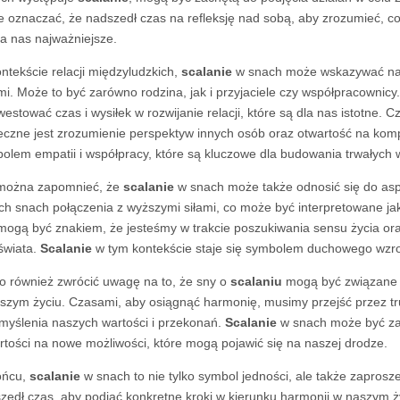
 oznaczać, że nadszedł czas na refleksję nad sobą, aby zrozumieć, co
la nas najważniejsze.
ntekście relacji międzyludzkich,
scalanie
w snach może wskazywać na p
mi. Może to być zarówno rodzina, jak i przyjaciele czy współpracownicy
westować czas i wysiłek w rozwijanie relacji, które są dla nas istotne.
eczne jest zrozumienie perspektyw innych osób oraz otwartość na ko
olem empatii i współpracy, które są kluczowe dla budowania trwałych w
można zapomnieć, że
scalanie
w snach może także odnosić się do as
ch snach połączenia z wyższymi siłami, co może być interpretowane ja
mogą być znakiem, że jesteśmy w trakcie poszukiwania sensu życia ora
świata.
Scalanie
w tym kontekście staje się symbolem duchowego wzro
o również zwrócić uwagę na to, że sny o
scalaniu
mogą być związane z
szym życiu. Czasami, aby osiągnąć harmonię, musimy przejść przez t
myślenia naszych wartości i przekonań.
Scalanie
w snach może być za
rtości na nowe możliwości, które mogą pojawić się na naszej drodze.
ońcu,
scalanie
w snach to nie tylko symbol jedności, ale także zaprosze
zedł czas, aby podjąć konkretne kroki w kierunku harmonii w naszym życ