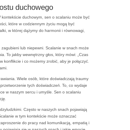
zrostu duchowego
 W kontekście duchowym, sen o scalaniu może być
ości, które w codziennym życiu mogą być
lki, w której dążymy do harmonii i równowagi,
, zagubieni lub niepewni. Scalanie w snach może
ia. To jakby wewnętrzny głos, który mówi: „Czas
w konflikcie i co możemy zrobić, aby je połączyć.
ami.
awiania. Wiele osób, które doświadczają traumy
 przetworzenie tych doświadczeń. To, co wydaje
ce w naszym sercu i umyśle. Sen o scalaniu
cję.
ędzyludzkimi. Często w naszych snach pojawiają
 Scalanie w tym kontekście może oznaczać
 zaproszenie do pracy nad komunikacją, empatią i
 pojawiają się w naszych snach i jakie emocje