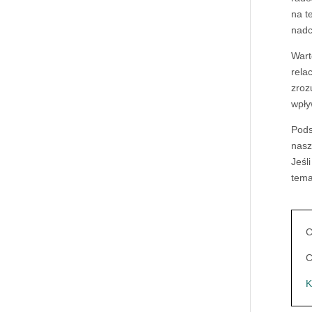
na t
nadc
Wart
rela
zroz
wpły
Pods
nasz
Jeśl
tema
C
C
K