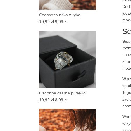
Doda
ludz
Czerwona nitka z rybą
mogą
Pierwotna
Aktualna
19,99
zł
9,99
zł
cena
cena
Sc
wynosiła:
wynosi:
Scal
19,99 zł.
9,99 zł.
różn
nasz
zhar
może
W s
spot
Tego
Ozdobne czarne pudełko
życi
Pierwotna
Aktualna
19,99
zł
8,99
zł
nasz
cena
cena
wynosiła:
wynosi:
Wart
19,99 zł.
8,99 zł.
w ży
któr