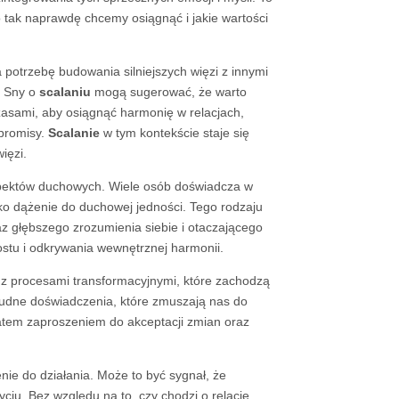
 tak naprawdę chcemy osiągnąć i jakie wartości
otrzebę budowania silniejszych więzi z innymi
. Sny o
scalaniu
mogą sugerować, że warto
 Czasami, aby osiągnąć harmonię w relacjach,
mpromisy.
Scalanie
w tym kontekście staje się
ięzi.
pektów duchowych. Wiele osób doświadcza w
ko dążenie do duchowej jedności. Tego rodzaju
z głębszego zrozumienia siebie i otaczającego
stu i odkrywania wewnętrznej harmonii.
 procesami transformacyjnymi, które zachodzą
rudne doświadczenia, które zmuszają nas do
tem zaproszeniem do akceptacji zmian oraz
nie do działania. Może to być sygnał, że
iu. Bez względu na to, czy chodzi o relacje,