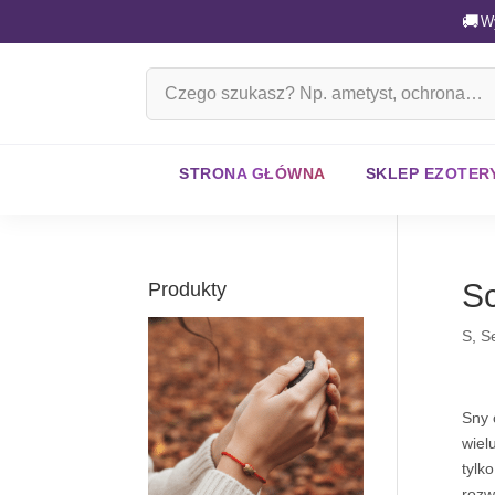
🚚
W
Szukaj
na
stronie
STRONA GŁÓWNA
SKLEP EZOTER
Sc
Produkty
S
,
S
Sny 
wiel
tylk
rozw