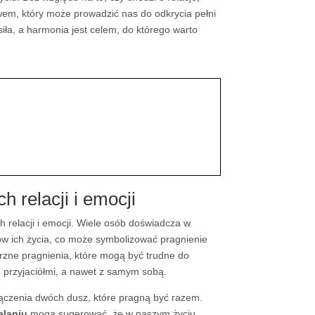
em, który może prowadzić nas do odkrycia pełni
iła, a harmonia jest celem, do którego warto
 relacji i emocji
 relacji i emocji. Wiele osób doświadcza w
w ich życia, co może symbolizować pragnienie
zne pragnienia, które mogą być trudne do
i, przyjaciółmi, a nawet z samym sobą.
czenia dwóch dusz, które pragną być razem.
alaniu
mogą sugerować, że w naszym życiu