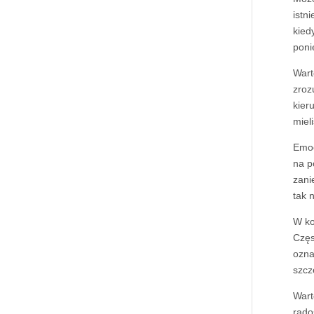
istn
kied
poni
Wart
zroz
kier
miel
Emoc
na p
zani
tak 
W ko
Częs
ozna
szcz
Wart
rado