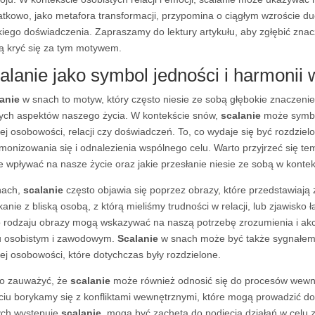
tkowo, jako metafora transformacji, przypomina o ciągłym wzroście d
kiego doświadczenia. Zapraszamy do lektury artykułu, aby zgłębić znacz
 kryć się za tym motywem.
alanie jako symbol jedności i harmonii
anie
w snach to motyw, który często niesie ze sobą głębokie znaczenie
ych aspektów naszego życia. W kontekście snów,
scalanie
może symbo
ej osobowości, relacji czy doświadczeń. To, co wydaje się być rozdzie
monizowania się i odnalezienia wspólnego celu. Warto przyjrzeć się tem
 wpływać na nasze życie oraz jakie przesłanie niesie ze sobą w konte
nach,
scalanie
często objawia się poprzez obrazy, które przedstawiają
kanie z bliską osobą, z którą mieliśmy trudności w relacji, lub zjawisko 
 rodzaju obrazy mogą wskazywać na naszą potrzebę zrozumienia i akcep
u osobistym i zawodowym.
Scalanie
w snach może być także sygnałem,
ej osobowości, które dotychczas były rozdzielone.
o zauważyć, że
scalanie
może również odnosić się do procesów wewn
ciu borykamy się z konfliktami wewnętrznymi, które mogą prowadzić do
ych występuje
scalanie
, mogą być zachętą do podjęcia działań w celu z