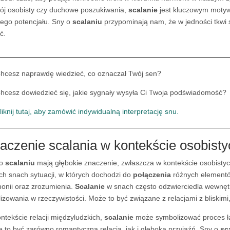
ój osobisty czy duchowe poszukiwania,
scalanie
jest kluczowym motyw
ego potencjału. Sny o
scalaniu
przypominają nam, że w jedności tkwi s
ć.
hcesz naprawdę wiedzieć, co oznaczał Twój sen?
hcesz dowiedzieć się, jakie sygnały wysyła Ci Twoja podświadomość?
liknij tutaj, aby zamówić indywidualną interpretację snu.
aczenie scalania w kontekście osobistych
 o
scalaniu
mają głębokie znaczenie, zwłaszcza w kontekście osobistych
ch snach sytuacji, w których dochodzi do
połączenia
różnych elementó
onii oraz zrozumienia.
Scalanie
w snach często odzwierciedla wewnętr
lizowania w rzeczywistości. Może to być związane z relacjami z bliskim
ntekście relacji międzyludzkich,
scalanie
może symbolizować proces łą
 to być zarówno romantyczna relacja, jak i głęboka przyjaźń. Sny o
sc