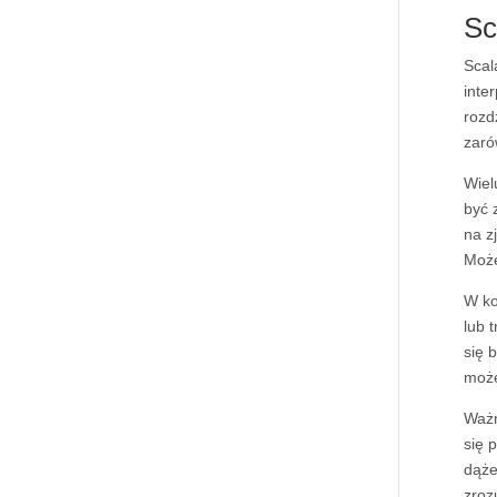
Sc
Scal
inte
rozd
zaró
Wiel
być 
na z
Może
W ko
lub 
się 
może
Ważn
się 
dąże
zroz