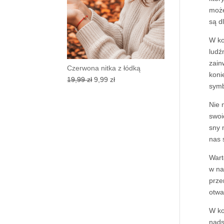
może
są d
W ko
ludź
zain
Czerwona nitka z łódką
koni
Pierwotna
Aktualna
19,99
zł
9,99
zł
symb
cena
cena
wynosiła:
wynosi:
Nie 
19,99 zł.
9,99 zł.
swoi
sny 
nas 
Wart
w na
prze
otwa
W k
nads