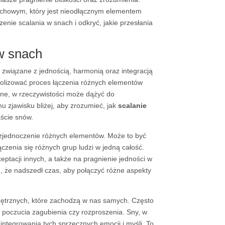
uchowym, który jest nieodłącznym elementem
enie scalania w snach i odkryć, jakie przesłania
 w snach
 związane z jednością, harmonią oraz integracją
lizować proces łączenia różnych elementów
lone, w rzeczywistości może dążyć do
u zjawisku bliżej, aby zrozumieć, jak
scalanie
kście snów.
 zjednoczenie różnych elementów. Może to być
łączenia się różnych grup ludzi w jedną całość.
tacji innych, a także na pragnienie jedności w
 że nadszedł czas, aby połączyć różne aspekty
ętrznych, które zachodzą w nas samych. Często
 poczucia zagubienia czy rozproszenia. Sny, w
integrowania tych sprzecznych emocji i myśli. To