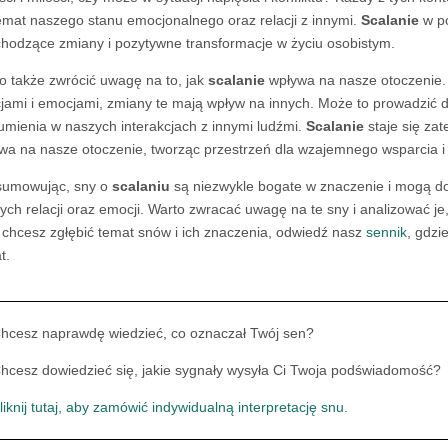
emat naszego stanu emocjonalnego oraz relacji z innymi.
Scalanie
w p
hodzące zmiany i pozytywne transformacje w życiu osobistym.
o także zwrócić uwagę na to, jak
scalanie
wpływa na nasze otoczenie.
cjami i emocjami, zmiany te mają wpływ na innych. Może to prowadzić d
umienia w naszych interakcjach z innymi ludźmi.
Scalanie
staje się zat
wa na nasze otoczenie, tworząc przestrzeń dla wzajemnego wsparcia i 
umowując, sny o
scalaniu
są niezwykle bogate w znaczenie i mogą d
ych relacji oraz emocji. Warto zwracać uwagę na te sny i analizować je,
i chcesz zgłębić temat snów i ich znaczenia, odwiedź nasz
sennik
, gdzi
t.
hcesz naprawdę wiedzieć, co oznaczał Twój sen?
hcesz dowiedzieć się, jakie sygnały wysyła Ci Twoja podświadomość?
liknij tutaj, aby zamówić indywidualną interpretację snu.