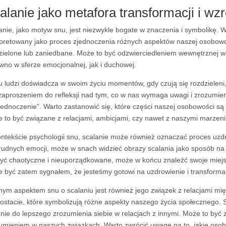
alanie jako metafora transformacji i w
anie, jako motyw snu, jest niezwykle bogate w znaczenia i symbolikę.
rpretowany jako proces zjednoczenia różnych aspektów naszej osobow
zielone lub zaniedbane. Może to być odzwierciedleniem wewnętrznej wa
wno w sferze emocjonalnej, jak i duchowej.
u ludzi doświadcza w swoim życiu momentów, gdy czują się rozdzieleni
zaproszeniem do refleksji nad tym, co w nas wymaga uwagi i zrozumien
jednoczenie”. Warto zastanowić się, które części naszej osobowości są 
 to być związane z relacjami, ambicjami, czy nawet z naszymi marzeni
ntekście psychologii snu, scalanie może również oznaczać proces uzdr
trudnych emocji, może w snach widzieć obrazy scalania jako sposób na
być chaotyczne i nieuporządkowane, może w końcu znaleźć swoje miejs
 być zatem sygnałem, że jesteśmy gotowi na uzdrowienie i transforma
ym aspektem snu o scalaniu jest również jego związek z relacjami mi
postacie, które symbolizują różne aspekty naszego życia społecznego.
nie do lepszego zrozumienia siebie w relacjach z innymi. Może to być
umieniem w naszych związkach. Warto zwrócić uwagę na to, jakie osoby