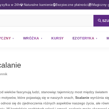
💎
🔒
🎁
ysyłka w 24h
Naturalne kamienie
Bezpieczne płatności
Magiczny g
SZ
YCZNY
WRÓŻKA
KURSY
EZOTERYKA
M
alanie
ennik
od wieków fascynują ludzi, stanowiąc tajemniczy most między światem
u motywów, które pojawiają się w naszych snach,
Scalanie
wyróżnia się
o odnosi się do zjednoczenia różnych aspektów naszego życia, ale równ
oju. W kontekście osobistych relacji i emocji, scalanie może ukazywać 