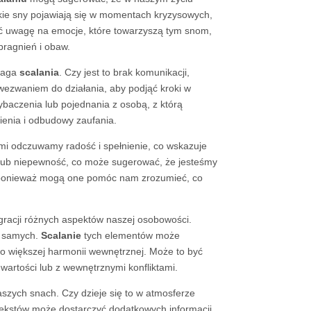
takie sny pojawiają się w momentach kryzysowych,
cić uwagę na emocje, które towarzyszą tym snom,
ragnień i obaw.
ymaga
scalania
. Czy jest to brak komunikacji,
ezwaniem do działania, aby podjąć kroki w
baczenia lub pojednania z osobą, z którą
enia i odbudowy zaufania.
i odczuwamy radość i spełnienie, co wskazuje
lub niepewność, co może sugerować, że jesteśmy
, ponieważ mogą one pomóc nam zrozumieć, co
gracji różnych aspektów naszej osobowości.
s samych.
Scalanie
tych elementów może
do większej harmonii wewnętrznej. Może to być
wartości lub z wewnętrznymi konfliktami.
szych snach. Czy dzieje się to w atmosferze
ontekstów może dostarczyć dodatkowych informacji