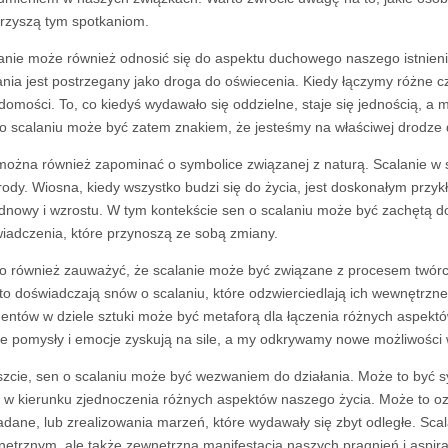
rzyszą tym spotkaniom.
anie może również odnosić się do aspektu duchowego naszego istnieni
ania jest postrzegany jako droga do oświecenia. Kiedy łączymy różne 
domości. To, co kiedyś wydawało się oddzielne, staje się jednością, 
o scalaniu może być zatem znakiem, że jesteśmy na właściwej drodze
można również zapominać o symbolice związanej z naturą. Scalanie w
rody. Wiosna, kiedy wszystko budzi się do życia, jest doskonałym przy
dnowy i wzrostu. W tym kontekście sen o scalaniu może być zachętą do
iadczenia, które przynoszą ze sobą zmiany.
o również zauważyć, że scalanie może być związane z procesem twórcz
to doświadczają snów o scalaniu, które odzwierciedlają ich wewnętrzn
entów w dziele sztuki może być metaforą dla łączenia różnych aspektó
e pomysły i emocje zyskują na sile, a my odkrywamy nowe możliwości 
zcie, sen o scalaniu może być wezwaniem do działania. Może to być s
i w kierunku zjednoczenia różnych aspektów naszego życia. Może to ozn
adane, lub zrealizowania marzeń, które wydawały się zbyt odległe. Sca
ętrznym, ale także zewnętrzną manifestacją naszych pragnień i aspirac