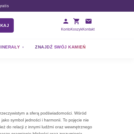
ratis
UKAJ
Konto
Koszyk
Kontakt
INERAŁY
ZNAJDŹ SWÓJ KAMIEŃ
 rzeczywistym a sferą podświadomości. Wśród
 jako symbol jedności i harmonii. To pojęcie nie
ież do relacji z innymi ludźmi oraz wewnętrznego
nasze pragnienie bliskości oraz zrozumienia.