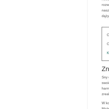
rozw
nasz
dąży
C
C
K
Zn
Sny
swoi
harm
zrea
W ko
Może