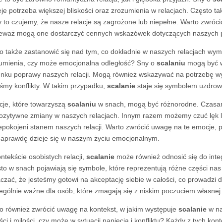
ieje potrzeba większej bliskości oraz zrozumienia w relacjach. Często 
y to czujemy, że nasze relacje są zagrożone lub niepełne. Warto zwró
eważ mogą one dostarczyć cennych wskazówek dotyczących naszych p
o także zastanowić się nad tym, co dokładnie w naszych relacjach w
umienia, czy może emocjonalna odległość? Sny o
scalaniu
mogą być w
unku poprawy naszych relacji. Mogą również wskazywać na potrzebę wy
iśmy konflikty. W takim przypadku,
scalanie
staje się symbolem uzdrowi
je, które towarzyszą
scalaniu
w snach, mogą być różnorodne. Czasam
ozytywne zmiany w naszych relacjach. Innym razem możemy czuć lęk 
epokojeni stanem naszych relacji. Warto zwrócić uwagę na te emocje
naprawdę dzieje się w naszym życiu emocjonalnym.
ntekście osobistych relacji,
scalanie
może również odnosić się do inte
to w snach pojawiają się symbole, które reprezentują różne części na
czać, że jesteśmy gotowi na akceptację siebie w całości, co prowadzi 
ególnie ważne dla osób, które zmagają się z niskim poczuciem własnej 
o również zwrócić uwagę na kontekst, w jakim występuje
scalanie
w na
ści i miłości, czy może w sytuacji napięcia i konfliktu? Każdy z tych k