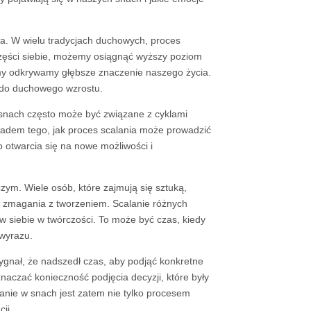
a. W wielu tradycjach duchowych, proces
części siebie, możemy osiągnąć wyższy poziom
a my odkrywamy głębsze znaczenie naszego życia.
 do duchowego wzrostu.
 snach często może być związane z cyklami
kładem tego, jak proces scalania może prowadzić
 otwarcia się na nowe możliwości i
ym. Wiele osób, które zajmują się sztuką,
e zmagania z tworzeniem. Scalanie różnych
w siebie w twórczości. To może być czas, kiedy
wyrazu.
ygnał, że nadszedł czas, aby podjąć konkretne
aczać konieczność podjęcia decyzji, które były
lanie w snach jest zatem nie tylko procesem
ji.