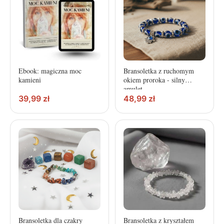
Ebook: magiczna moc
Bransoletka z ruchomym
kamieni
okiem proroka - silny
amulet
39,99
zł
48,99
zł
Bransoletka dla czakry
Bransoletka z kryształem