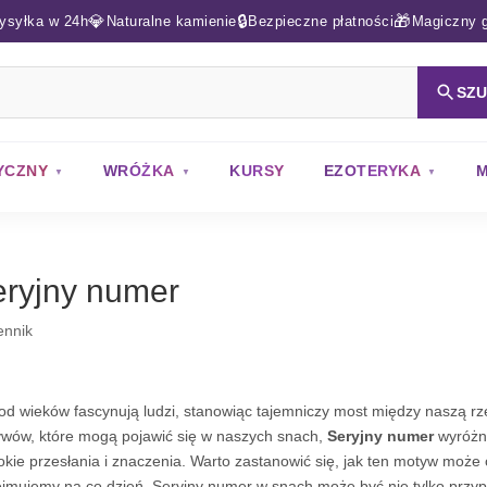
💎
🔒
🎁
ysyłka w 24h
Naturalne kamienie
Bezpieczne płatności
Magiczny g
SZ
YCZNY
WRÓŻKA
KURSY
EZOTERYKA
M
ryjny numer
ennik
od wieków fascynują ludzi, stanowiąc tajemniczy most między naszą r
wów, które mogą pojawić się w naszych snach,
Seryjny numer
wyróżni
okie przesłania i znaczenia. Warto zastanowić się, jak ten motyw może 
jmujemy na co dzień. Seryjny numer w snach może być nie tylko przy