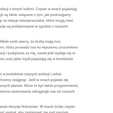
acji z innymi ludźmi. Często w snach pojawiają
je są silnie związane z tym, jak postrzegamy
 na relacje interpersonalne, które mogą mieć
cyzje są podejmowane w zgodzie z naszymi
 Wiele osób wierzy, że liczby mają moc
m, który prowadzi nas ku lepszemu zrozumieniu
cji i podążania za nią, nawet jeśli wydaje się to
u oraz jakie myśli pojawiają się w kontekście
 w kontekście naszych ambicji i celów
chcemy osiągnąć. Jeśli w snach pojawia się
 naszych planów. Może to być także przypomnienie,
codzienne zawirowania odciągnęły nas od naszych
sze decyzje finansowe. W snach liczby często
 być sygnał, aby zastanowić się nad naszym