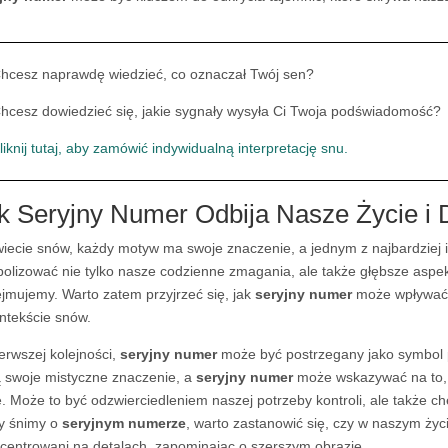
hcesz naprawdę wiedzieć, co oznaczał Twój sen?
hcesz dowiedzieć się, jakie sygnały wysyła Ci Twoja podświadomość?
liknij tutaj, aby zamówić indywidualną interpretację snu.
k Seryjny Numer Odbija Nasze Życie i 
iecie snów, każdy motyw ma swoje znaczenie, a jednym z najbardziej i
olizować nie tylko nasze codzienne zmagania, ale także głębsze aspek
jmujemy. Warto zatem przyjrzeć się, jak
seryjny numer
może wpływać n
ntekście snów.
erwszej kolejności,
seryjny numer
może być postrzegany jako symbol po
 swoje mistyczne znaczenie, a
seryjny numer
może wskazywać na to, 
e. Może to być odzwierciedleniem naszej potrzeby kontroli, ale także c
y śnimy o
seryjnym numerze
, warto zastanowić się, czy w naszym życ
centrowani na detalach, zapominając o szerszym obrazie.