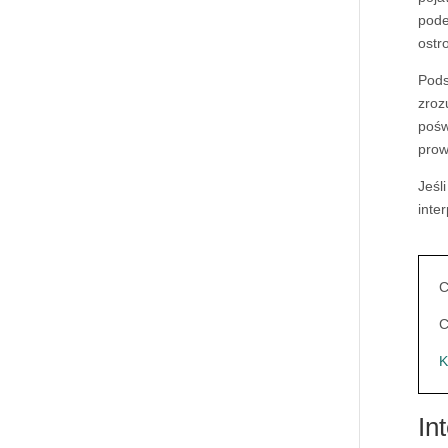
pode
ostr
Pod
zroz
pośw
prow
Jeśl
inte
C
C
K
In