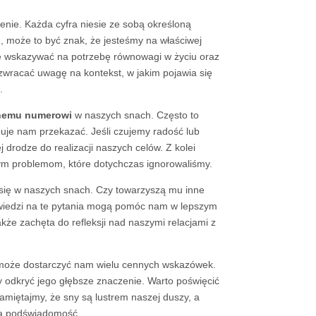
nie. Każda cyfra niesie ze sobą określoną
, może to być znak, że jesteśmy na właściwej
wskazywać na potrzebę równowagi w życiu oraz
zwracać uwagę na kontekst, w jakim pojawia się
.
nemu numerowi
w naszych snach. Często to
uje nam przekazać. Jeśli czujemy radość lub
 drodze do realizacji naszych celów. Z kolei
ym problemom, które dotychczas ignorowaliśmy.
się w naszych snach. Czy towarzyszą mu inne
wiedzi na te pytania mogą pomóc nam w lepszym
akże zachęta do refleksji nad naszymi relacjami z
 może dostarczyć nam wielu cennych wskazówek.
y odkryć jego głębsze znaczenie. Warto poświęcić
Pamiętajmy, że sny są lustrem naszej duszy, a
za podświadomość.