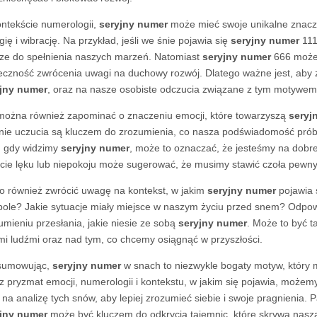
ntekście numerologii,
seryjny numer
może mieć swoje unikalne znacze
gię i wibrację. Na przykład, jeśli we śnie pojawia się
seryjny numer
111
ze do spełnienia naszych marzeń. Natomiast
seryjny numer
666 może 
eczność zwrócenia uwagi na duchowy rozwój. Dlatego ważne jest, aby 
jny numer
, oraz na nasze osobiste odczucia związane z tym motywem
można również zapominać o znaczeniu emocji, które towarzyszą
seryj
nie uczucia są kluczem do zrozumienia, co nasza podświadomość prób
, gdy widzimy
seryjny numer
, może to oznaczać, że jesteśmy na dobrej
cie lęku lub niepokoju może sugerować, że musimy stawić czoła pewn
o również zwrócić uwagę na kontekst, w jakim
seryjny numer
pojawia 
ole? Jakie sytuacje miały miejsce w naszym życiu przed snem? Odpo
umieniu przesłania, jakie niesie ze sobą
seryjny numer
. Może to być t
mi ludźmi oraz nad tym, co chcemy osiągnąć w przyszłości.
sumowując,
seryjny numer
w snach to niezwykle bogaty motyw, który
z pryzmat emocji, numerologii i kontekstu, w jakim się pojawia, możem
 na analizę tych snów, aby lepiej zrozumieć siebie i swoje pragnienia. 
jny numer
może być kluczem do odkrycia tajemnic, które skrywa nas