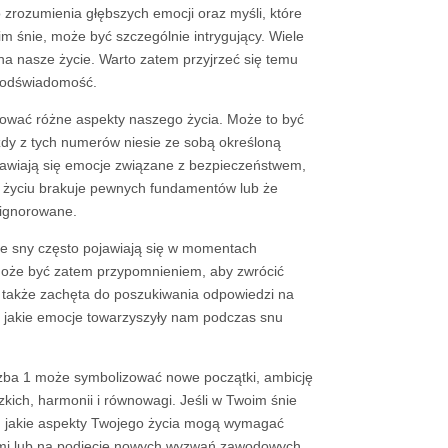
zrozumienia głębszych emocji oraz myśli, które
im śnie, może być szczególnie intrygujący. Wiele
 na nasze życie. Warto zatem przyjrzeć się temu
 podświadomość.
entować różne aspekty naszego życia. Może to być
dy z tych numerów niesie ze sobą określoną
ojawiają się emocje związane z bezpieczeństwem,
m życiu brakuje pewnych fundamentów lub że
 ignorowane.
te sny często pojawiają się w momentach
może być zatem przypomnieniem, aby zwrócić
 także zachęta do poszukiwania odpowiedzi na
ę, jakie emocje towarzyszyły nam podczas snu
liczba 1 może symbolizować nowe początki, ambicję
dzkich, harmonii i równowagi. Jeśli w Twoim śnie
się, jakie aspekty Twojego życia mogą wymagać
źmi lub na podjęcie nowych wyzwań zawodowych.