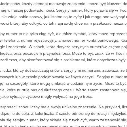
iecie snów, każdy element ma swoje znaczenie i może być kluczem do 
ą się w naszej podświadomości. Seryjny numer, który pojawia się w Two
 nie zdaje sobie sprawy, jak istotne są te cyfry i jak mogą one wpłynąć
wowi bliżej, aby odkryć, co tak naprawdę chce nam przekazać nasza
jny numer to nie tylko ciąg cyfr, ale także symbol, który może reprez
r telefonu, numer rejestracyjny, a nawet numer konta bankowego. Każ
gię i znaczenie. W snach, które dotyczą seryjnych numerów, często p
ilnością oraz poczuciem przynależności. Może to być znak, że w Twoi
zedł czas, aby skonfrontować się z problemami, które dotychczas były
u ludzi, którzy doświadczają snów z seryjnymi numerami, zauważa, że 
ysowych lub w czasie podejmowania ważnych decyzji. Seryjny numer 
ę na szczegóły, które mogą umknąć w codziennym życiu. Może to być
nia, które nurtują nas od dłuższego czasu. Warto zatem zastanowić si
 jakie sytuacje życiowe mogły wpłynąć na jego treść.
terpretacji snów, liczby mają swoje unikalne znaczenie. Na przykład, 
 dążenie do celu. Z kolei liczba 2 często odnosi się do relacji międzylu
wia się seryjny numer, który składa się z tych cyfr, warto zastanowić 
i. Może to być czas na wprowadzenie zmian w relacjach z innymi lud