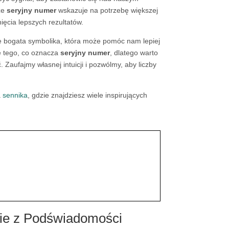
że
seryjny numer
wskazuje na potrzebę większej
ęcia lepszych rezultatów.
że bogata symbolika, która może pomóc nam lepiej
ję tego, co oznacza
seryjny numer
, dlatego warto
 Zaufajmy własnej intuicji i pozwólmy, aby liczby
a
sennika
, gdzie znajdziesz wiele inspirujących
nie z Podświadomości