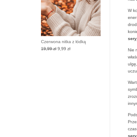
W ko
ener
drod
koni
sery
Czerwona nitka z łódką
Pierwotna
Aktualna
19,99
zł
9,99
zł
Nie 
cena
cena
właś
wynosiła:
wynosi:
ulgę
19,99 zł.
9,99 zł.
uczu
Wart
symb
zroz
inny
Pod
Prze
czas
sery