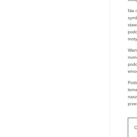
Nie 
symb
staw
podc
mot
Wart
nume
podc
emoc
Pods
tema
nasz
prze
C