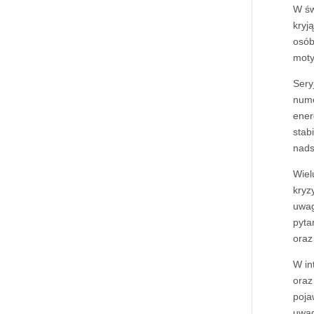
W św
kryj
osób
moty
Sery
nume
ener
stab
nads
Wiel
kryz
uwag
pyta
oraz
W in
oraz
poja
uwag