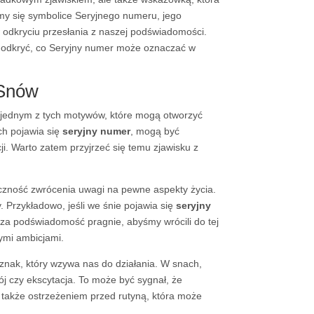
ymy się symbolice Seryjnego numeru, jego
 odkryciu przesłania z naszej podświadomości.
 i odkryć, co Seryjny numer może oznaczać w
 Snów
 jednym z tych motywów, które mogą otworzyć
ch pojawia się
seryjny numer
, mogą być
. Warto zatem przyjrzeć się temu zjawisku z
eczność zwrócenia uwagi na pewne aspekty życia.
 Przykładowo, jeśli we śnie pojawia się
seryjny
za podświadomość pragnie, abyśmy wrócili do tej
tymi ambicjami.
znak, który wzywa nas do działania. W snach,
ój czy ekscytacja. To może być sygnał, że
 także ostrzeżeniem przed rutyną, która może