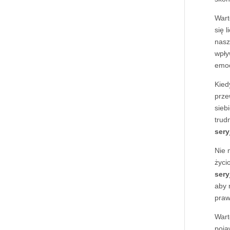
Wart
się 
nasz
wpły
emoc
Kied
prze
sieb
trud
ser
Nie 
życi
sery
aby 
praw
Wart
poja