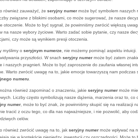
o również zauważyć, że
seryjny numer
może być symbolem naszych rel
liczby związane z bliskimi osobami, co może sugerować, że nasze decyz
e otoczenie. Może to być sygnał, że powinniśmy zwrócić większą uwagę
w na nasze wybory życiowe. Warto zadać sobie pytanie, czy nasze de
jami, czy może są wynikiem presji otoczenia.
y myślimy o
seryjnym numerze
, nie możemy pominąć aspektu intuicji.
widywania przyszłości. W snach
seryjny numer
może być zatem znakie
ie i naszych pragnień. Może to być zaproszenie do zaufania własnej intui
ne. Warto zwrócić uwagę na to, jakie emocje towarzyszą nam podczas sn
yjnego numeru
.
można również zapominać o znaczeniu, jakie
seryjny numer
może mieć
owych. Liczby często symbolizują nasze dążenia, marzenia oraz to, co 
jny numer
, może to być znak, że powinniśmy skupić się na realizacji
nie tracić z oczu tego, co dla nas najważniejsze, i nie pozwolić, aby 
dziwych celów.
o również zwrócić uwagę na to, jak
seryjny numer
może wpływać na na
wiają się w kontekście pieniędzy, inwestycji czy oszczędności. Może to