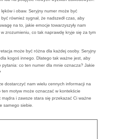
 lęków i obaw. Seryjny numer może być
o być również sygnał, że nadszedł czas, aby
uwagę na to, jakie emocje towarzyszyły nam
 w zrozumieniu, co tak naprawdę kryje się za tym
retacja może być różna dla każdej osoby. Seryjny
dla kogoś innego. Dlatego tak ważne jest, aby
e pytania: co ten numer dla mnie oznacza? Jakie
?
 dostarczyć nam wielu cennych informacji na
 co ten motyw może oznaczać w kontekście
 mądra i zawsze stara się przekazać Ci ważne
ie samego siebie.