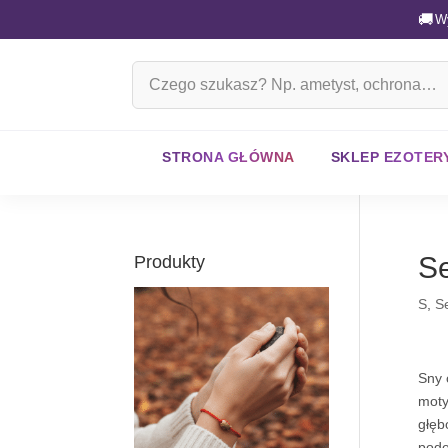
🚚
W
Szukaj
na
stronie
STRONA GŁÓWNA
SKLEP EZOTER
Se
Produkty
S
,
S
Sny 
moty
głęb
pode