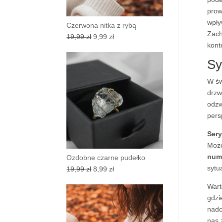
prow
wpły
Czerwona nitka z rybą
Zach
Pierwotna
Aktualna
19,99
zł
9,99
zł
kont
cena
cena
wynosiła:
wynosi:
Sy
19,99 zł.
9,99 zł.
W św
drzw
odzw
pers
Ser
Może
num
Ozdobne czarne pudełko
sytu
Pierwotna
Aktualna
19,99
zł
8,99
zł
cena
cena
Wart
wynosiła:
wynosi:
gdzi
19,99 zł.
8,99 zł.
nadc
nas 