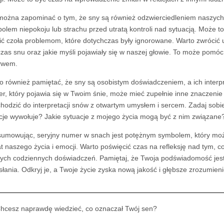
można zapominać o tym, że sny są również odzwierciedleniem naszych
olem niepokoju lub strachu przed utratą kontroli nad sytuacją. Może t
ić czoła problemom, które dotychczas były ignorowane. Warto zwrócić 
zas snu oraz jakie myśli pojawiały się w naszej głowie. To może pomóc
ywem.
o również pamiętać, że sny są osobistym doświadczeniem, a ich interp
r, który pojawia się w Twoim śnie, może mieć zupełnie inne znaczenie 
hodzić do interpretacji snów z otwartym umysłem i sercem. Zadaj sobi
je wywołuje? Jakie sytuacje z mojego życia mogą być z nim związane
umowując, seryjny numer w snach jest potężnym symbolem, który może
t naszego życia i emocji. Warto poświęcić czas na refleksję nad tym,
ych codziennych doświadczeń. Pamiętaj, że Twoja podświadomość jest
słania. Odkryj je, a Twoje życie zyska nową jakość i głębsze zrozumien
hcesz naprawdę wiedzieć, co oznaczał Twój sen?