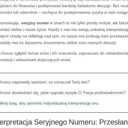
jściem do finansów i podejmować bardziej świadome decyzje. Być mo
ożności lub odwrotnie – zachęca do podejmowania ryzyka w celu osiągni
sumowując,
seryjny numer
w snach to nie tylko prosty motyw, ale tak
umieć siebie i nasze życie. Każdy z nas ma swoją unikalną interpretac
ięcić chwilę na refleksję nad tym, co nasze sny próbują nam przekazać.
adziły nas ku lepszemu zrozumieniu siebie oraz naszych decyzji.
i chcesz zgłębić temat snów i ich znaczenia, zapraszam do odwiedzeni
rpretacji i wskazówek dotyczących snów.
hcesz naprawdę wiedzieć, co oznaczał Twój sen?
hcesz dowiedzieć się, jakie sygnały wysyła Ci Twoja podświadomość?
liknij tutaj, aby zamówić indywidualną interpretację snu.
terpretacja Seryjnego Numeru: Przesła