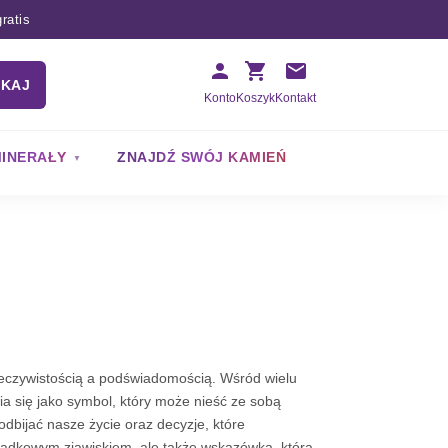
ratis
UKAJ
Konto
Koszyk
Kontakt
INERAŁY
ZNAJDŹ SWÓJ KAMIEŃ
zeczywistością a podświadomością. Wśród wielu
a się jako symbol, który może nieść ze sobą
odbijać nasze życie oraz decyzje, które
padkowym zjawiskiem, ale także wskazówką, która