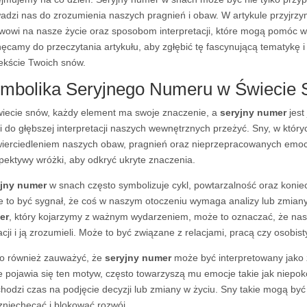
adzi nas do zrozumienia naszych pragnień i obaw. W artykule przyjrz
wowi na nasze życie oraz sposobom interpretacji, które mogą pomóc w
ęcamy do przeczytania artykułu, aby zgłębić tę fascynującą tematykę
ekście Twoich snów.
mbolika Seryjnego Numeru w Świecie
iecie snów, każdy element ma swoje znaczenie, a
seryjny numer
jest
i do głębszej interpretacji naszych wewnętrznych przeżyć. Sny, w który
ierciedleniem naszych obaw, pragnień oraz nieprzepracowanych emocji
pektywy wróżki, aby odkryć ukryte znaczenia.
yjny numer
w snach często symbolizuje cykl, powtarzalność oraz koni
 to być sygnał, że coś w naszym otoczeniu wymaga analizy lub zmiany.
er
, który kojarzymy z ważnym wydarzeniem, może to oznaczać, że nas
acji i ją zrozumieli. Może to być związane z relacjami, pracą czy osobis
o również zauważyć, że
seryjny numer
może być interpretowany jako 
e pojawia się ten motyw, często towarzyszą mu emocje takie jak niepok
hodzi czas na podjęcie decyzji lub zmiany w życiu. Sny takie mogą być
zniechęcać i blokować rozwój.