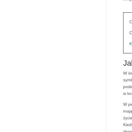
C
C
K
Ja
W św
symb
pode
w ko
W pi
mają
życi
Kied
skon