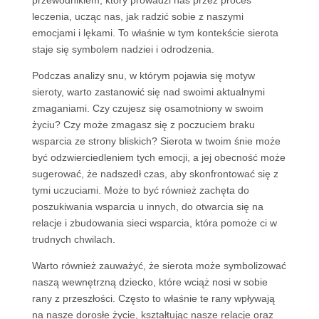
przewodnikiem, który prowadzi nas przez proces
leczenia, ucząc nas, jak radzić sobie z naszymi
emocjami i lękami. To właśnie w tym kontekście sierota
staje się symbolem nadziei i odrodzenia.
Podczas analizy snu, w którym pojawia się motyw
sieroty, warto zastanowić się nad swoimi aktualnymi
zmaganiami. Czy czujesz się osamotniony w swoim
życiu? Czy może zmagasz się z poczuciem braku
wsparcia ze strony bliskich? Sierota w twoim śnie może
być odzwierciedleniem tych emocji, a jej obecność może
sugerować, że nadszedł czas, aby skonfrontować się z
tymi uczuciami. Może to być również zachęta do
poszukiwania wsparcia u innych, do otwarcia się na
relacje i zbudowania sieci wsparcia, która pomoże ci w
trudnych chwilach.
Warto również zauważyć, że sierota może symbolizować
naszą wewnętrzną dziecko, które wciąż nosi w sobie
rany z przeszłości. Często to właśnie te rany wpływają
na nasze dorosłe życie, kształtując nasze relacje oraz