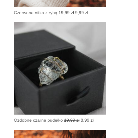
Pierwotna
Aktualna
Czerwona nitka z rybą
19,99
zł
9,99
zł
cena
cena
wynosiła:
wynosi:
19,99 zł.
9,99 zł.
Pierwotna
Aktualna
Ozdobne czarne pudełko
19,99
zł
8,99
zł
cena
cena
wynosiła:
wynosi: