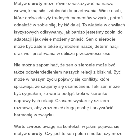
Motyw
sieroty
może również wskazywać na naszą
wewnętrzną siłę i zdolność do przetrwania. Wiele osób,
które doświadczyły trudnych momentów w życiu, potrafi
odnaleźć w sobie siłę, by iść dalej. To właśnie w chwilach
kryzysowych odkrywamy, jak bardzo jesteśmy zdolni do
adaptacji i jak wiele możemy znieść. Sen o
sierocie
może być zatem także symbolem naszej determinacji
oraz woli przetrwania w obliczu przeciwności losu.
Nie można zapominać, że sen o
sierocie
może być
także odzwierciedleniem naszych relacji z bliskimi. Być
może w naszym życiu pojawiły się konflikty, które
sprawiają, że czujemy się osamotnieni. Taki sen może
być sygnałem, że warto podjąć kroki w kierunku
naprawy tych relacji. Czasami wystarczy szczera
rozmowa, aby zrozumieć drugą osobę i przywrócić
harmonię w związku.
Warto zwrócić uwagę na kontekst, w jakim pojawia się
motyw
sieroty
. Czy jest to sen pełen smutku, czy może