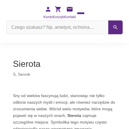
Konto
Koszyk
Kontakt
Szukaj
na
stronie
Sierota
S
,
Sennik
Sny od wieków fascynują ludzi, stanowiąc nie tylko
odbicie naszych myśli i emocji, ale również narzędzie do
zrozumienia siebie. Wśród wielu motywów, które mogą
pojawić się w naszych snach,
Sierota
zajmuje
szczególne miejsce. Symbolika tego motywu często
odzwierciedla nasze wewnętrzne zmagania,