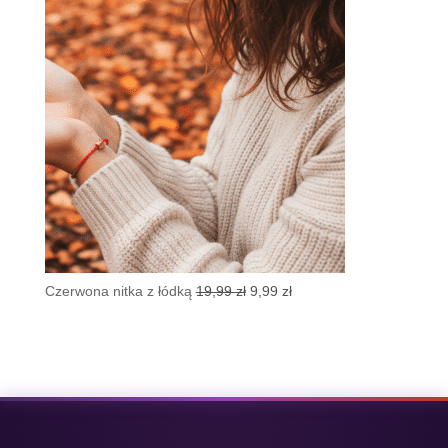
19,99 zł.
8,99 zł.
Pierwotna
Aktualna
Czerwona nitka z łódką
19,99
zł
9,99
zł
cena
cena
wynosiła:
wynosi:
19,99 zł.
9,99 zł.