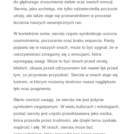
do głębszego zrozumienia siebie oraz swoich emocji.
Sierota, jako archetyp, nie tylko odzwierciedla poczucie
utraty, ale także staje się przewodnikiem w procesie
leczenia naszych wewnętrznych ran.
W kontekście snów, sierota często symbolizuje uczucia
osamotnienia, porzucenia oraz braku wsparcia. Kiedy
pojawia się w naszych snach, może to być sygnał, że w
rzeczywistości zmagamy się z emocjami, które
wymagają uwagi. Może to być strach przed utratą
bliskich, obawa przed odrzuceniem lub nawet lęk przed
tym, co przyniesie przyszłość. Sierota w snach staje się
lustrem, w którym możemy dostrzec nasze najgłębsze
lęki oraz pragnienia.
Warto zwrócić uwagę, że sierota nie jest jedynie
symbolem negatywnym. W wielu kulturach i mitologiach,
postać sieroty jest często przedstawiana jako osoba,
która przeszła przez trudności, ale dzięki temu zyskała
mądrość i siłę. W snach, sierota może być