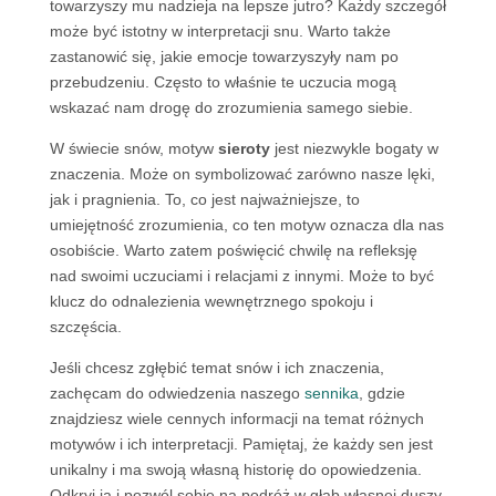
towarzyszy mu nadzieja na lepsze jutro? Każdy szczegół
może być istotny w interpretacji snu. Warto także
zastanowić się, jakie emocje towarzyszyły nam po
przebudzeniu. Często to właśnie te uczucia mogą
wskazać nam drogę do zrozumienia samego siebie.
W świecie snów, motyw
sieroty
jest niezwykle bogaty w
znaczenia. Może on symbolizować zarówno nasze lęki,
jak i pragnienia. To, co jest najważniejsze, to
umiejętność zrozumienia, co ten motyw oznacza dla nas
osobiście. Warto zatem poświęcić chwilę na refleksję
nad swoimi uczuciami i relacjami z innymi. Może to być
klucz do odnalezienia wewnętrznego spokoju i
szczęścia.
Jeśli chcesz zgłębić temat snów i ich znaczenia,
zachęcam do odwiedzenia naszego
sennika
, gdzie
znajdziesz wiele cennych informacji na temat różnych
motywów i ich interpretacji. Pamiętaj, że każdy sen jest
unikalny i ma swoją własną historię do opowiedzenia.
Odkryj ją i pozwól sobie na podróż w głąb własnej duszy.