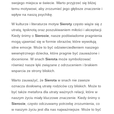
swojego miejsca w świecie. Warto przyjrzeć się bliżej
temu motywowi, aby zrozumieć jego głębsze znaczenie i
wpływ na naszą psychikę.
W kulturze i literaturze motyw
Sieroty
często wiąże się z
utratą, tęsknotą oraz poszukiwaniem miłości i akceptacji.
Kiedy śnimy o
Sierocie
, nasze podświadome pragnienia
mogą ujawniać się w formie obrazów, które wywołują
silne emocje. Może to być odzwierciedleniem naszego
wewnętrznego dziecka, które pragnie być zauważone i
docenione. W snach
Sierota
może symbolizować
również nasze lęki związane z odrzuceniem i brakiem
wsparcia ze strony bliskich.
Warto zauważyć, że
Sierota
w snach nie zawsze
oznacza dosłowną utratę rodziców czy bliskich. Może to
być także metafora dla utraty ważnych relacji, które w
naszym życiu miały kluczowe znaczenie. Kiedy śnimy o
Sierocie
, często odczuwamy potrzebę zrozumienia, co
w naszym życiu jest dla nas najważniejsze. Może to być