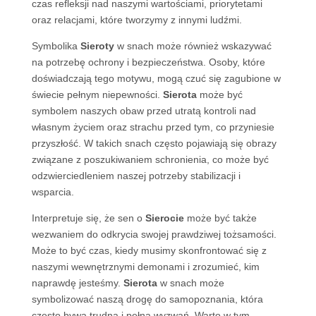
czas refleksji nad naszymi wartościami, priorytetami
oraz relacjami, które tworzymy z innymi ludźmi.
Symbolika
Sieroty
w snach może również wskazywać
na potrzebę ochrony i bezpieczeństwa. Osoby, które
doświadczają tego motywu, mogą czuć się zagubione w
świecie pełnym niepewności.
Sierota
może być
symbolem naszych obaw przed utratą kontroli nad
własnym życiem oraz strachu przed tym, co przyniesie
przyszłość. W takich snach często pojawiają się obrazy
związane z poszukiwaniem schronienia, co może być
odzwierciedleniem naszej potrzeby stabilizacji i
wsparcia.
Interpretuje się, że sen o
Sierocie
może być także
wezwaniem do odkrycia swojej prawdziwej tożsamości.
Może to być czas, kiedy musimy skonfrontować się z
naszymi wewnętrznymi demonami i zrozumieć, kim
naprawdę jesteśmy.
Sierota
w snach może
symbolizować naszą drogę do samopoznania, która
często bywa trudna i pełna wyzwań. Warto w tym