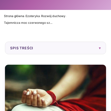
›
›
›
Strona główna
Ezoteryka
Rozwój duchowy
Tajemnicza moc czerwonego sznurka – rola, historia i znaczenie w ezoteryce oraz duchowości
SPIS TREŚCI
▾