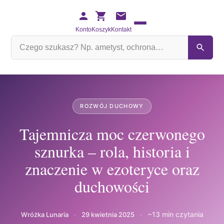
Konto
Koszyk
Kontakt
Szukaj
na
stronie
ROZWÓJ DUCHOWY
Tajemnicza moc czerwonego
sznurka – rola, historia i
znaczenie w ezoteryce oraz
duchowości
~13 min czytania
Wróżka Lunaria
·
29 kwietnia 2025
·