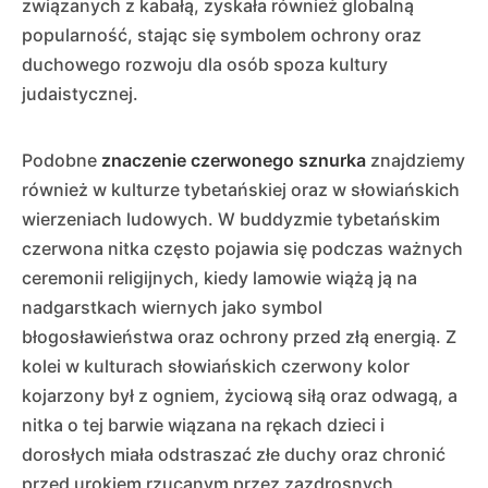
związanych z kabałą, zyskała również globalną
popularność, stając się symbolem ochrony oraz
duchowego rozwoju dla osób spoza kultury
judaistycznej.
Podobne
znaczenie czerwonego sznurka
znajdziemy
również w kulturze tybetańskiej oraz w słowiańskich
wierzeniach ludowych. W buddyzmie tybetańskim
czerwona nitka często pojawia się podczas ważnych
ceremonii religijnych, kiedy lamowie wiążą ją na
nadgarstkach wiernych jako symbol
błogosławieństwa oraz ochrony przed złą energią. Z
kolei w kulturach słowiańskich czerwony kolor
kojarzony był z ogniem, życiową siłą oraz odwagą, a
nitka o tej barwie wiązana na rękach dzieci i
dorosłych miała odstraszać złe duchy oraz chronić
przed urokiem rzucanym przez zazdrosnych