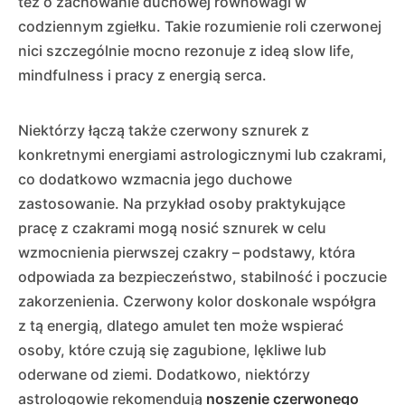
też o zachowanie duchowej równowagi w
codziennym zgiełku. Takie rozumienie roli czerwonej
nici szczególnie mocno rezonuje z ideą slow life,
mindfulness i pracy z energią serca.
Niektórzy łączą także czerwony sznurek z
konkretnymi energiami astrologicznymi lub czakrami,
co dodatkowo wzmacnia jego duchowe
zastosowanie. Na przykład osoby praktykujące
pracę z czakrami mogą nosić sznurek w celu
wzmocnienia pierwszej czakry – podstawy, która
odpowiada za bezpieczeństwo, stabilność i poczucie
zakorzenienia. Czerwony kolor doskonale współgra
z tą energią, dlatego amulet ten może wspierać
osoby, które czują się zagubione, lękliwe lub
oderwane od ziemi. Dodatkowo, niektórzy
astrologowie rekomendują
noszenie czerwonego