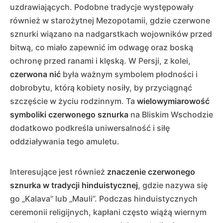
uzdrawiających. Podobne tradycje występowały
również w starożytnej Mezopotamii, gdzie czerwone
sznurki wiązano na nadgarstkach wojowników przed
bitwą, co miało zapewnić im odwagę oraz boską
ochronę przed ranami i klęską. W Persji, z kolei,
czerwona nić
była ważnym symbolem płodności i
dobrobytu, którą kobiety nosiły, by przyciągnąć
szczęście w życiu rodzinnym. Ta
wielowymiarowość
symboliki czerwonego sznurka
na Bliskim Wschodzie
dodatkowo podkreśla uniwersalność i siłę
oddziaływania tego amuletu.
Interesujące jest również
znaczenie czerwonego
sznurka w tradycji hinduistycznej
, gdzie nazywa się
go „Kalava” lub „Mauli”. Podczas hinduistycznych
ceremonii religijnych, kapłani często wiążą wiernym