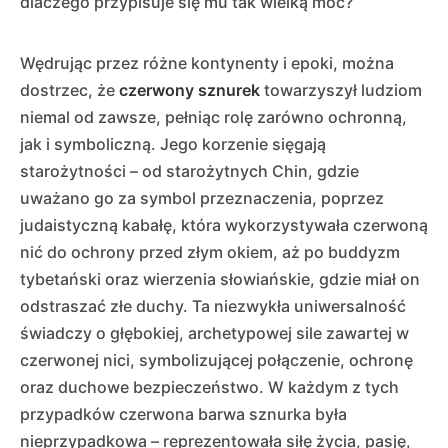
dlaczego przypisuje się mu tak wielką moc?
Wędrując przez różne kontynenty i epoki, można
dostrzec, że
czerwony sznurek
towarzyszył ludziom
niemal od zawsze, pełniąc rolę zarówno ochronną,
jak i symboliczną. Jego korzenie sięgają
starożytności – od starożytnych Chin, gdzie
uważano go za symbol przeznaczenia, poprzez
judaistyczną kabałę, która wykorzystywała czerwoną
nić do ochrony przed złym okiem, aż po buddyzm
tybetański oraz wierzenia słowiańskie, gdzie miał on
odstraszać złe duchy. Ta niezwykła uniwersalność
świadczy o głębokiej, archetypowej sile zawartej w
czerwonej nici, symbolizującej połączenie, ochronę
oraz duchowe bezpieczeństwo. W każdym z tych
przypadków czerwona barwa sznurka była
nieprzypadkowa – reprezentowała siłę życia, pasję,