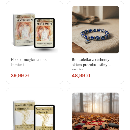
Ebook: magiczna moc
Bransoletka z ruchomym
kamieni
okiem proroka - silny
amulet
39,99
zł
48,99
zł