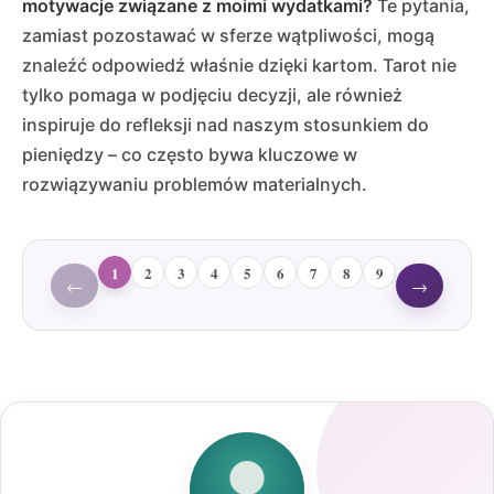
motywacje związane z moimi wydatkami?
Te pytania,
zamiast pozostawać w sferze wątpliwości, mogą
znaleźć odpowiedź właśnie dzięki kartom. Tarot nie
tylko pomaga w podjęciu decyzji, ale również
inspiruje do refleksji nad naszym stosunkiem do
pieniędzy – co często bywa kluczowe w
rozwiązywaniu problemów materialnych.
1
2
3
4
5
6
7
8
9
←
→