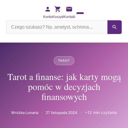
Konto
Koszyk
Kontakt
Szukaj
na
stronie
TAROT
Tarot a finanse: jak karty mogą
pomóc w decyzjach
finansowych
~12 min czytania
Wróżka Lunaria
·
27 listopada 2024
·