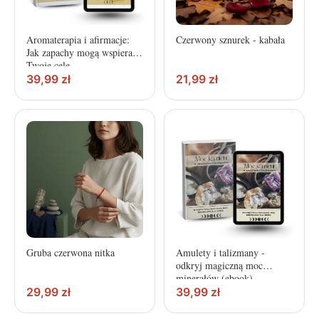
Aromaterapia i afirmacje:
Czerwony sznurek - kabała
Jak zapachy mogą wspierać
Twoje cele
39,99
zł
21,99
zł
Gruba czerwona nitka
Amulety i talizmany -
odkryj magiczną moc
minerałów (ebook)
29,99
zł
39,99
zł