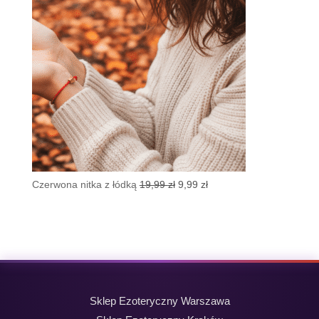
Pierwotna
Aktualna
Czerwona nitka z łódką
19,99
zł
9,99
zł
cena
cena
wynosiła:
wynosi:
19,99 zł.
9,99 zł.
Sklep Ezoteryczny Warszawa