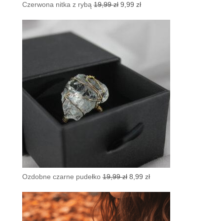
Pierwotna
Aktualna
Czerwona nitka z rybą
19,99
zł
9,99
zł
cena
cena
wynosiła:
wynosi:
19,99 zł.
9,99 zł.
Pierwotna
Aktualna
Ozdobne czarne pudełko
19,99
zł
8,99
zł
cena
cena
wynosiła:
wynosi:
19,99 zł.
8,99 zł.