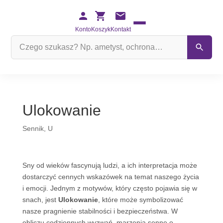
Konto
Koszyk
Kontakt
Szukaj
na
stronie
Ulokowanie
Sennik
,
U
Sny od wieków fascynują ludzi, a ich interpretacja może
dostarczyć cennych wskazówek na temat naszego życia
i emocji. Jednym z motywów, który często pojawia się w
snach, jest
Ulokowanie
, które może symbolizować
nasze pragnienie stabilności i bezpieczeństwa. W
obliczu codziennych wyzwań, marzenia senne o