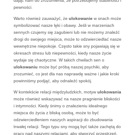
dając nam do zrozumienia, że potrzebujemy stabilności i
pewności.
Warto również zauważyć, że
ulokowanie
w snach może
symbolizować nasze lęki i obawy. Jeśli w marzeniach
sennych czujemy się zagubieni lub nie możemy znaleźć
drogi do swojego miejsca, może to odzwierciedlać nasze
wewnętrzne niepokoje. Często takie sny pojawiają się w
okresach stresu lub niepewności, kiedy nasze życie
wydaje się chaotyczne. W takich chwilach sen o
ulokowaniu
może być próbą naszej psychiki, aby
zrozumieć, co jest dla nas naprawdę ważne i jakie kroki
powinniśmy podjąć, aby odnaleźć spokój.
W kontekście relacji międzyludzkich, motyw
ulokowania
może również wskazywać na nasze pragnienie bliskości
i intymności. Kiedy śnimy o znalezieniu idealnego
miejsca do życia z bliską osobą, może to być
odzwierciedleniem naszych aspiracji do zbudowania
trwałej relacji. Tego typu sny mogą być także zachętą do
pracy nad naszymi relacjami, aby stworzyć przestrzeń,