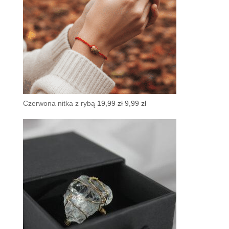
Pierwotna
Aktualna
Czerwona nitka z rybą
19,99
zł
9,99
zł
cena
cena
wynosiła:
wynosi:
19,99 zł.
9,99 zł.