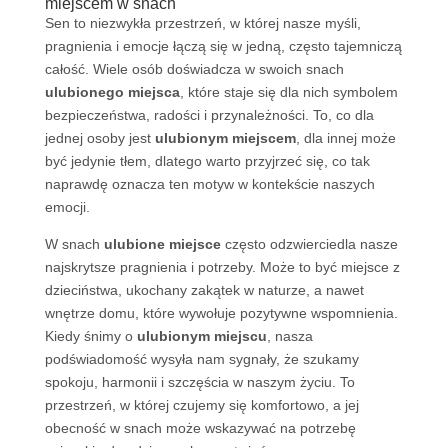
miejscem w snach
Sen to niezwykła przestrzeń, w której nasze myśli,
pragnienia i emocje łączą się w jedną, często tajemniczą
całość. Wiele osób doświadcza w swoich snach
ulubionego miejsca
, które staje się dla nich symbolem
bezpieczeństwa, radości i przynależności. To, co dla
jednej osoby jest
ulubionym miejscem
, dla innej może
być jedynie tłem, dlatego warto przyjrzeć się, co tak
naprawdę oznacza ten motyw w kontekście naszych
emocji.
W snach
ulubione miejsce
często odzwierciedla nasze
najskrytsze pragnienia i potrzeby. Może to być miejsce z
dzieciństwa, ukochany zakątek w naturze, a nawet
wnętrze domu, które wywołuje pozytywne wspomnienia.
Kiedy śnimy o
ulubionym miejscu
, nasza
podświadomość wysyła nam sygnały, że szukamy
spokoju, harmonii i szczęścia w naszym życiu. To
przestrzeń, w której czujemy się komfortowo, a jej
obecność w snach może wskazywać na potrzebę