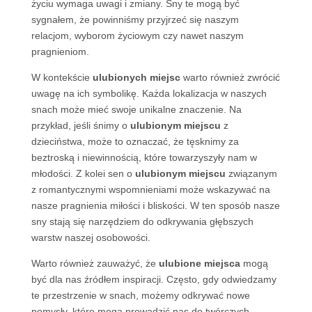
życiu wymaga uwagi i zmiany. Sny te mogą być
sygnałem, że powinniśmy przyjrzeć się naszym
relacjom, wyborom życiowym czy nawet naszym
pragnieniom.
W kontekście
ulubionych miejsc
warto również zwrócić
uwagę na ich symbolikę. Każda lokalizacja w naszych
snach może mieć swoje unikalne znaczenie. Na
przykład, jeśli śnimy o
ulubionym miejscu
z
dzieciństwa, może to oznaczać, że tęsknimy za
beztroską i niewinnością, które towarzyszyły nam w
młodości. Z kolei sen o
ulubionym miejscu
związanym
z romantycznymi wspomnieniami może wskazywać na
nasze pragnienia miłości i bliskości. W ten sposób nasze
sny stają się narzędziem do odkrywania głębszych
warstw naszej osobowości.
Warto również zauważyć, że
ulubione miejsca
mogą
być dla nas źródłem inspiracji. Często, gdy odwiedzamy
te przestrzenie w snach, możemy odkrywać nowe
pomysły, które mogą prowadzić nas do twórczych