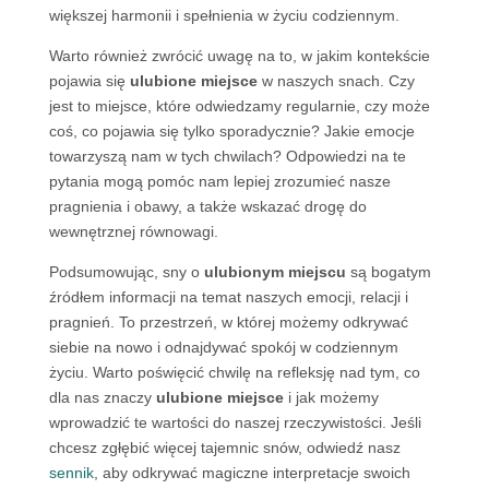
większej harmonii i spełnienia w życiu codziennym.
Warto również zwrócić uwagę na to, w jakim kontekście
pojawia się
ulubione miejsce
w naszych snach. Czy
jest to miejsce, które odwiedzamy regularnie, czy może
coś, co pojawia się tylko sporadycznie? Jakie emocje
towarzyszą nam w tych chwilach? Odpowiedzi na te
pytania mogą pomóc nam lepiej zrozumieć nasze
pragnienia i obawy, a także wskazać drogę do
wewnętrznej równowagi.
Podsumowując, sny o
ulubionym miejscu
są bogatym
źródłem informacji na temat naszych emocji, relacji i
pragnień. To przestrzeń, w której możemy odkrywać
siebie na nowo i odnajdywać spokój w codziennym
życiu. Warto poświęcić chwilę na refleksję nad tym, co
dla nas znaczy
ulubione miejsce
i jak możemy
wprowadzić te wartości do naszej rzeczywistości. Jeśli
chcesz zgłębić więcej tajemnic snów, odwiedź nasz
sennik
, aby odkrywać magiczne interpretacje swoich