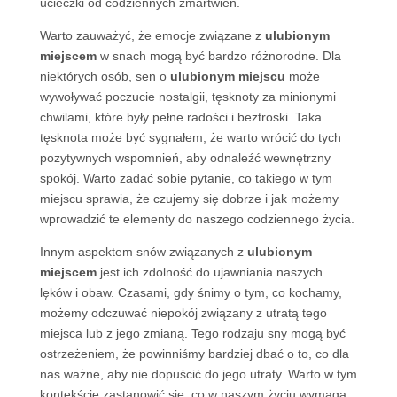
ucieczki od codziennych zmartwień.
Warto zauważyć, że emocje związane z
ulubionym
miejscem
w snach mogą być bardzo różnorodne. Dla
niektórych osób, sen o
ulubionym miejscu
może
wywoływać poczucie nostalgii, tęsknoty za minionymi
chwilami, które były pełne radości i beztroski. Taka
tęsknota może być sygnałem, że warto wrócić do tych
pozytywnych wspomnień, aby odnaleźć wewnętrzny
spokój. Warto zadać sobie pytanie, co takiego w tym
miejscu sprawia, że czujemy się dobrze i jak możemy
wprowadzić te elementy do naszego codziennego życia.
Innym aspektem snów związanych z
ulubionym
miejscem
jest ich zdolność do ujawniania naszych
lęków i obaw. Czasami, gdy śnimy o tym, co kochamy,
możemy odczuwać niepokój związany z utratą tego
miejsca lub z jego zmianą. Tego rodzaju sny mogą być
ostrzeżeniem, że powinniśmy bardziej dbać o to, co dla
nas ważne, aby nie dopuścić do jego utraty. Warto w tym
kontekście zastanowić się, co w naszym życiu wymaga