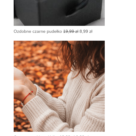
Pierwotna
Aktualna
Ozdobne czarne pudełko
19,99
zł
8,99
zł
cena
cena
wynosiła:
wynosi:
19,99 zł.
8,99 zł.