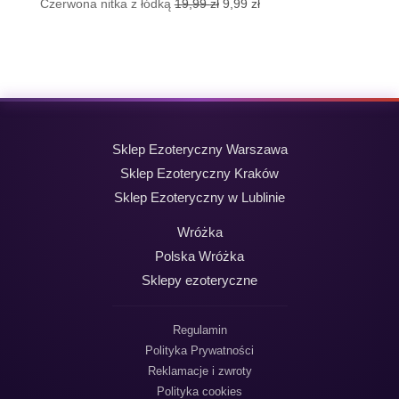
Pierwotna
Aktualna
Czerwona nitka z łódką
19,99
zł
9,99
zł
cena
cena
wynosiła:
wynosi:
19,99 zł.
9,99 zł.
Sklep Ezoteryczny Warszawa
Sklep Ezoteryczny Kraków
Sklep Ezoteryczny w Lublinie
Wróżka
Polska Wróżka
Sklepy ezoteryczne
Regulamin
Polityka Prywatności
Reklamacje i zwroty
Polityka cookies