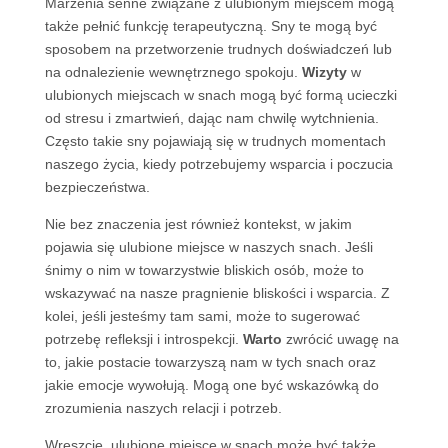
Marzenia senne związane z ulubionym miejscem mogą
także pełnić funkcję terapeutyczną. Sny te mogą być
sposobem na przetworzenie trudnych doświadczeń lub
na odnalezienie wewnętrznego spokoju.
Wizyty
w
ulubionych miejscach w snach mogą być formą ucieczki
od stresu i zmartwień, dając nam chwilę wytchnienia.
Często takie sny pojawiają się w trudnych momentach
naszego życia, kiedy potrzebujemy wsparcia i poczucia
bezpieczeństwa.
Nie bez znaczenia jest również kontekst, w jakim
pojawia się ulubione miejsce w naszych snach. Jeśli
śnimy o nim w towarzystwie bliskich osób, może to
wskazywać na nasze pragnienie bliskości i wsparcia. Z
kolei, jeśli jesteśmy tam sami, może to sugerować
potrzebę refleksji i introspekcji.
Warto
zwrócić uwagę na
to, jakie postacie towarzyszą nam w tych snach oraz
jakie emocje wywołują. Mogą one być wskazówką do
zrozumienia naszych relacji i potrzeb.
Wreszcie, ulubione miejsce w snach może być także