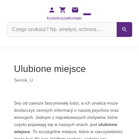
Konto
Koszyk
Kontakt
Szukaj
na
stronie
Ulubione miejsce
Sennik
,
U
Sny od zawsze fascynowały ludzi, a ich analiza może
dostarczyć cennych informacji o naszej psychice oraz
emocjach. Jednym z najciekawszych motywów, które
często pojawiają się w naszych snach, jest
ulubione
miejsce
. To szczególne miejsce, które w rzeczywistości
może być dla nas źródłem spokoju, radości czy