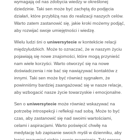
wymagają od nas zdobycia wiedzy w określonej
dziedzinie. Taki sen może być zachętą do podjęcia
działań, które przybliżą nas do realizacji naszych celów.
Warto zatem zastanowić się, jakie kroki możemy podjąć,
aby rozwijać swoje umiejętności i wiedzę.
Wielu ludzi śni o
uniwersytecie
w kontekście relacji
międzyludzkich. Może to oznaczać, że w naszym życiu
pojawiają się nowe znajomości, które mogą przynieść
nam wiele korzyści. Warto otworzyć się na nowe
doświadczenia i nie bać się nawiązywać kontaktów z
innymi. Taki sen może być również sygnałem, że
powinniśmy bardziej zaangażować się w nasze relacje,
aby wzbogacić nasze życie towarzyskie i emocjonalne.
Sen o
uniwersytecie
może również wskazywać na
potrzebę introspekcji i refleksji nad sobą. Może to być
czas, aby zastanowić się nad swoimi wartościami,
celami i aspiracjami. Warto poświęcić chwilę na
medytację lub zapisanie swoich myśli w dzienniku, aby
lepiej zrozumieć siebie i swoje pragnienia. Taki proces