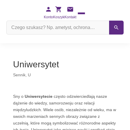
Konto
Koszyk
Kontakt
Szukaj
na
stronie
Uniwersytet
Sennik
,
U
Sny o
Uniwersytecie
często odzwierciedlają nasze
dążenie do wiedzy, samorozwoju oraz relacji
międzyludzkich. Wiele osób, niezależnie od wieku, ma w
swoich marzeniach sennych obrazy związane z
uczelnią, które mogą symbolizować różnorodne aspekty
ich życia. Uniwersytet jako miejsce nauki i spotkań staje