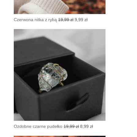
Pierwotna
Aktualna
Czerwona nitka z rybą
19,99
zł
9,99
zł
cena
cena
wynosiła:
wynosi:
19,99 zł.
9,99 zł.
Pierwotna
Aktualna
Ozdobne czarne pudełko
19,99
zł
8,99
zł
cena
cena