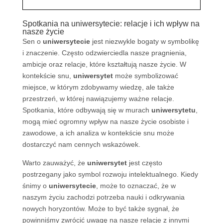
Spotkania na uniwersytecie: relacje i ich wpływ na
nasze życie
Sen o
uniwersytecie
jest niezwykle bogaty w symbolikę
i znaczenie. Często odzwierciedla nasze pragnienia,
ambicje oraz relacje, które kształtują nasze życie. W
kontekście snu,
uniwersytet
może symbolizować
miejsce, w którym zdobywamy wiedzę, ale także
przestrzeń, w której nawiązujemy ważne relacje.
Spotkania, które odbywają się w murach
uniwersytetu
,
mogą mieć ogromny wpływ na nasze życie osobiste i
zawodowe, a ich analiza w kontekście snu może
dostarczyć nam cennych wskazówek.
Warto zauważyć, że
uniwersytet
jest często
postrzegany jako symbol rozwoju intelektualnego. Kiedy
śnimy o
uniwersytecie
, może to oznaczać, że w
naszym życiu zachodzi potrzeba nauki i odkrywania
nowych horyzontów. Może to być także sygnał, że
powinniśmy zwrócić uwagę na nasze relacje z innymi