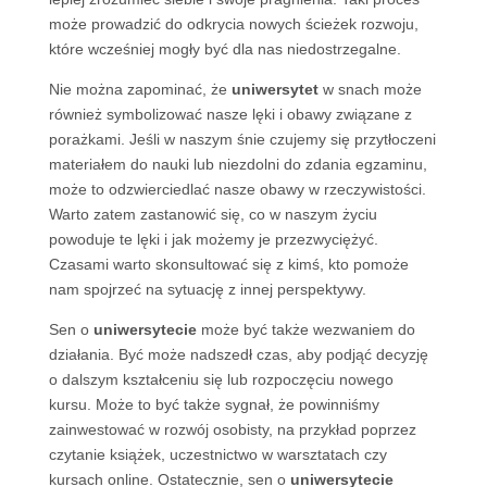
może prowadzić do odkrycia nowych ścieżek rozwoju,
które wcześniej mogły być dla nas niedostrzegalne.
Nie można zapominać, że
uniwersytet
w snach może
również symbolizować nasze lęki i obawy związane z
porażkami. Jeśli w naszym śnie czujemy się przytłoczeni
materiałem do nauki lub niezdolni do zdania egzaminu,
może to odzwierciedlać nasze obawy w rzeczywistości.
Warto zatem zastanowić się, co w naszym życiu
powoduje te lęki i jak możemy je przezwyciężyć.
Czasami warto skonsultować się z kimś, kto pomoże
nam spojrzeć na sytuację z innej perspektywy.
Sen o
uniwersytecie
może być także wezwaniem do
działania. Być może nadszedł czas, aby podjąć decyzję
o dalszym kształceniu się lub rozpoczęciu nowego
kursu. Może to być także sygnał, że powinniśmy
zainwestować w rozwój osobisty, na przykład poprzez
czytanie książek, uczestnictwo w warsztatach czy
kursach online. Ostatecznie, sen o
uniwersytecie