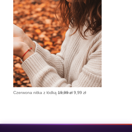
wynosiła:
wynosi:
19,99 zł.
8,99 zł.
Pierwotna
Aktualna
Czerwona nitka z łódką
19,99
zł
9,99
zł
cena
cena
wynosiła:
wynosi:
19,99 zł.
9,99 zł.