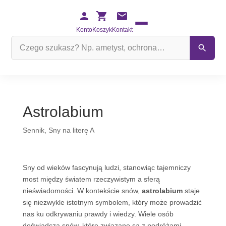
Konto
Koszyk
Kontakt
Szukaj
na
stronie
Astrolabium
Sennik
,
Sny na literę A
Sny od wieków fascynują ludzi, stanowiąc tajemniczy
most między światem rzeczywistym a sferą
nieświadomości. W kontekście snów,
astrolabium
staje
się niezwykle istotnym symbolem, który może prowadzić
nas ku odkrywaniu prawdy i wiedzy. Wiele osób
doświadcza snów, które związane są z podróżami,