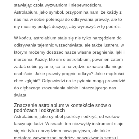
stawiając czoła wyzwaniom i niepewnościom.
Astrolabium, jako symbol, przypomina nam, że każdy z
nas ma w sobie potencjał do odkrywania prawdy, ale to
my musimy podjąć decyzję, aby wyruszyć w tę podróż.
W końcu, astrolabium staje się nie tylko narzędziem do
odkrywania tajemnic wszechświata, ale także lustrem, w
którym możemy dostrzec nasze własne pragnienia, lęki i
marzenia. Każdy, kto śni o astrolabium, powinien zatem
zadać sobie pytanie, co to narzędzie oznacza dla niego
osobiście. Jakie prawdy pragnie odkryć? Jakie mądrości
chce zgłębić? Odpowiedzi na te pytania mogą prowadzić
do głębszego zrozumienia siebie i otaczającego nas
świata.
Znaczenie astrolabium w kontekście snów o
podróżach i odkryciach
Astrolabium, jako symbol podróży i odkryć, od wieków
fascynuje ludzi. W snach, ten niezwykły instrument staje
się nie tylko narzędziem nawigacyjnym, ale także
metaforą wewnętrznej podróży, poszukiwania sensu i