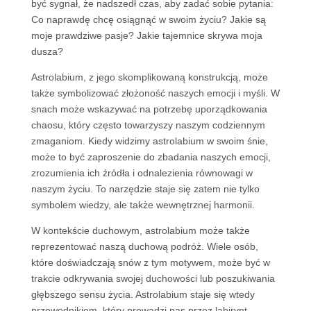
być sygnał, że nadszedł czas, aby zadać sobie pytania:
Co naprawdę chcę osiągnąć w swoim życiu? Jakie są
moje prawdziwe pasje? Jakie tajemnice skrywa moja
dusza?
Astrolabium, z jego skomplikowaną konstrukcją, może
także symbolizować złożoność naszych emocji i myśli. W
snach może wskazywać na potrzebę uporządkowania
chaosu, który często towarzyszy naszym codziennym
zmaganiom. Kiedy widzimy astrolabium w swoim śnie,
może to być zaproszenie do zbadania naszych emocji,
zrozumienia ich źródła i odnalezienia równowagi w
naszym życiu. To narzędzie staje się zatem nie tylko
symbolem wiedzy, ale także wewnętrznej harmonii.
W kontekście duchowym, astrolabium może także
reprezentować naszą duchową podróż. Wiele osób,
które doświadczają snów z tym motywem, może być w
trakcie odkrywania swojej duchowości lub poszukiwania
głębszego sensu życia. Astrolabium staje się wtedy
przewodnikiem, który prowadzi nas przez labirynt