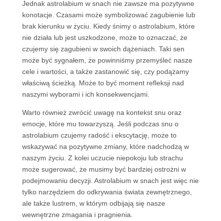
Jednak astrolabium w snach nie zawsze ma pozytywne
konotacje. Czasami może symbolizować zagubienie lub
brak kierunku w życiu. Kiedy śnimy o astrolabium, które
nie działa lub jest uszkodzone, może to oznaczać, że
czujemy się zagubieni w swoich dążeniach. Taki sen
może być sygnałem, że powinniśmy przemyśleć nasze
cele i wartości, a także zastanowić się, czy podążamy
właściwą ścieżką. Może to być moment refleksji nad
naszymi wyborami i ich konsekwencjami.
Warto również zwrócić uwagę na kontekst snu oraz
emocje, które mu towarzyszą. Jeśli podczas snu o
astrolabium czujemy radość i ekscytację, może to
wskazywać na pozytywne zmiany, które nadchodzą w
naszym życiu. Z kolei uczucie niepokoju lub strachu
może sugerować, że musimy być bardziej ostrożni w
podejmowaniu decyzji. Astrolabium w snach jest więc nie
tylko narzędziem do odkrywania świata zewnętrznego,
ale także lustrem, w którym odbijają się nasze
wewnętrzne zmagania i pragnienia.