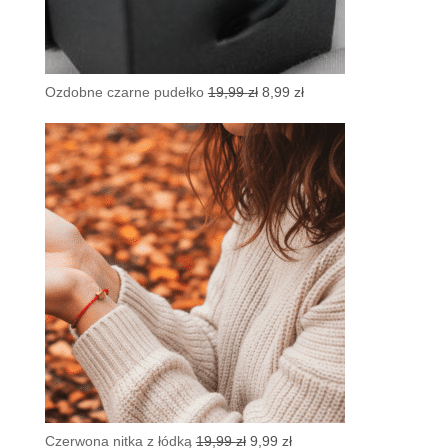
Pierwotna
Aktualna
Ozdobne czarne pudełko
19,99
zł
8,99
zł
cena
cena
wynosiła:
wynosi:
19,99 zł.
8,99 zł.
Pierwotna
Aktualna
Czerwona nitka z łódką
19,99
zł
9,99
zł