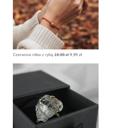
Pierwotna
Aktualna
Czerwona nitka z rybą
19,99
zł
9,99
zł
cena
cena
wynosiła:
wynosi:
19,99 zł.
9,99 zł.