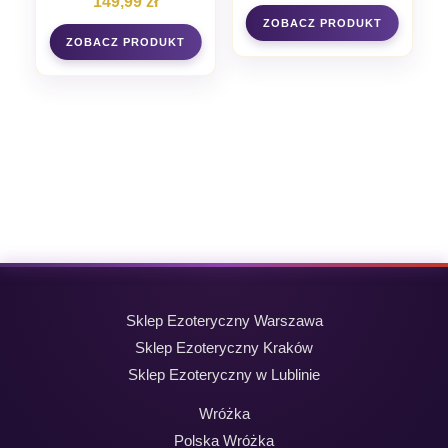
149,99
zł
poczułam siłę żywiołu wody i nauczyłam się, jak
pracować z jej energią w rytuałach. W Świątyni
Tirta Empul, gdzie święte źródła wypływają z
ziemi, doświadczyłam uzdrawiającej mocy
wody. To tam zrozumiałam, że oczyszczenie nie
jest tylko fizycznym procesem, ale głęboko
duchowym doświadczeniem.
Największe duchowe poruszenie przyszło
jednak na Jawie, w świątyni Borobudur –
największym buddyjskim sanktuarium na
świecie. Tam, wśród setek stup i medytujących
posągów Buddy, nauczyłam się sztuki
oddychania i zanurzyłam się w ciszy, która
Sklep Ezoteryczny Warszawa
przemawiała głośniej niż słowa. Ta cisza stała
Sklep Ezoteryczny Kraków
się moim przewodnikiem, inspirując mnie do
Sklep Ezoteryczny w Lublinie
tworzenia personalizowanych medytacji dla
tych, którzy szukają wewnętrznego spokoju.
Wróżka
Każde z tych miejsc, od Bramy Niebios w
Polska Wróżka