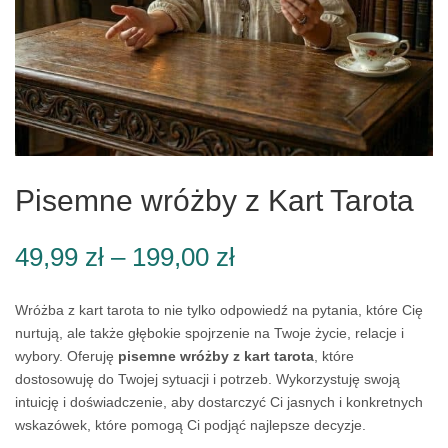
Pisemne wróżby z Kart Tarota
Zakres
49,99
zł
–
199,00
zł
cen:
od
Wróżba z kart tarota to nie tylko odpowiedź na pytania, które Cię
49,99 zł
nurtują, ale także głębokie spojrzenie na Twoje życie, relacje i
do
wybory. Oferuję
pisemne wróżby z kart tarota
, które
199,00 zł
dostosowuję do Twojej sytuacji i potrzeb. Wykorzystuję swoją
intuicję i doświadczenie, aby dostarczyć Ci jasnych i konkretnych
wskazówek, które pomogą Ci podjąć najlepsze decyzje.