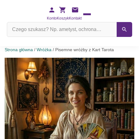
Konto
Koszyk
Kontakt
Szukaj
na
stronie
Strona główna
/
Wróżka
/ Pisemne wróżby z Kart Tarota