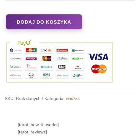
DODAJ DO KOSZYKA
ilość
Pisemne
wróżby
z
Kart
Tarota
SKU:
Brak danych
Kategoria:
WRÓŻKA
[tarot_how_it_works]
[tarot_reviews]