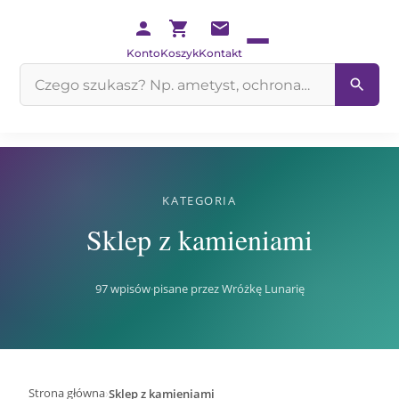
Konto
Koszyk
Kontakt
Szukaj
na
stronie
KATEGORIA
Sklep z kamieniami
97 wpisów
·
pisane przez Wróżkę Lunarię
›
Strona główna
Sklep z kamieniami