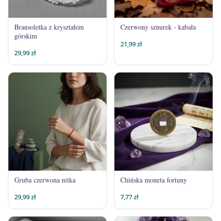
Bransoletka z kryształem
Czerwony sznurek - kabała
górskim
21,99
zł
29,99
zł
Gruba czerwona nitka
Chińska moneta fortuny
29,99
zł
7,77
zł