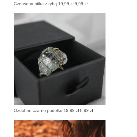
Pierwotna
Aktualna
Czerwona nitka z rybą
19,99
zł
9,99
zł
cena
cena
wynosiła:
wynosi:
19,99 zł.
9,99 zł.
Pierwotna
Aktualna
Ozdobne czarne pudełko
19,99
zł
8,99
zł
cena
cena
wynosiła:
wynosi:
19,99 zł.
8,99 zł.