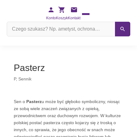
Konto
Koszyk
Kontakt
Szukaj
na
stronie
Pasterz
P
,
Sennik
Sen o
Pasterz
u może być głęboko symboliczny, niosąc
ze sobą wiele znaczeń związanych z opieką,
przewodnictwem oraz duchowym rozwojem. W kulturze
polskiej postać pasterza często kojarzy się z troską o
innych, co sprawia, że jego obecność w snach może
odzwierciedlać nasze pragnienie bycia liderem lub