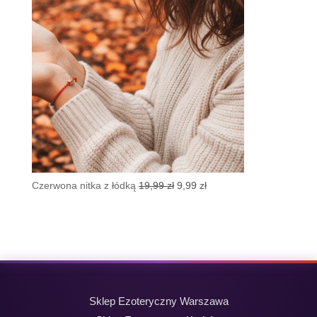
Pierwotna
Aktualna
Czerwona nitka z łódką
19,99
zł
9,99
zł
cena
cena
wynosiła:
wynosi:
19,99 zł.
9,99 zł.
Sklep Ezoteryczny Warszawa