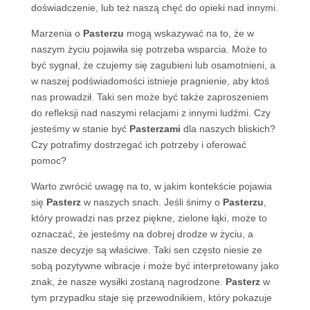
doświadczenie, lub też naszą chęć do opieki nad innymi.
Marzenia o
Pasterzu
mogą wskazywać na to, że w
naszym życiu pojawiła się potrzeba wsparcia. Może to
być sygnał, że czujemy się zagubieni lub osamotnieni, a
w naszej podświadomości istnieje pragnienie, aby ktoś
nas prowadził. Taki sen może być także zaproszeniem
do refleksji nad naszymi relacjami z innymi ludźmi. Czy
jesteśmy w stanie być
Pasterzami
dla naszych bliskich?
Czy potrafimy dostrzegać ich potrzeby i oferować
pomoc?
Warto zwrócić uwagę na to, w jakim kontekście pojawia
się
Pasterz
w naszych snach. Jeśli śnimy o
Pasterzu
,
który prowadzi nas przez piękne, zielone łąki, może to
oznaczać, że jesteśmy na dobrej drodze w życiu, a
nasze decyzje są właściwe. Taki sen często niesie ze
sobą pozytywne wibracje i może być interpretowany jako
znak, że nasze wysiłki zostaną nagrodzone.
Pasterz
w
tym przypadku staje się przewodnikiem, który pokazuje