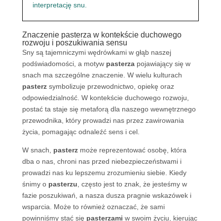
interpretację snu.
Znaczenie pasterza w kontekście duchowego
rozwoju i poszukiwania sensu
Sny są tajemniczymi wędrówkami w głąb naszej
podświadomości, a motyw
pasterza
pojawiający się w
snach ma szczególne znaczenie. W wielu kulturach
pasterz
symbolizuje przewodnictwo, opiekę oraz
odpowiedzialność. W kontekście duchowego rozwoju,
postać ta staje się metaforą dla naszego wewnętrznego
przewodnika, który prowadzi nas przez zawirowania
życia, pomagając odnaleźć sens i cel.
W snach,
pasterz
może reprezentować osobę, która
dba o nas, chroni nas przed niebezpieczeństwami i
prowadzi nas ku lepszemu zrozumieniu siebie. Kiedy
śnimy o
pasterzu
, często jest to znak, że jesteśmy w
fazie poszukiwań, a nasza dusza pragnie wskazówek i
wsparcia. Może to również oznaczać, że sami
powinniśmy stać się
pasterzami
w swoim życiu, kierując