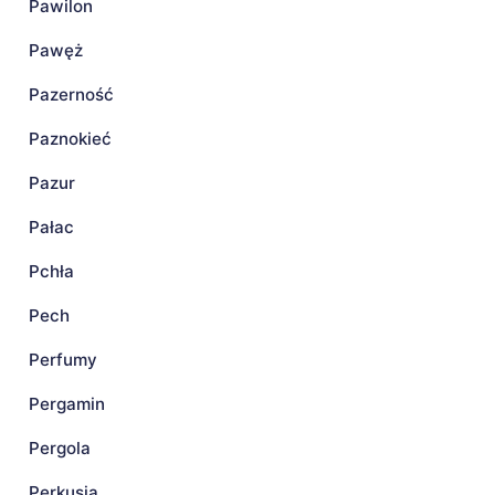
Pawilon
Pawęż
Pazerność
Paznokieć
Pazur
Pałac
Pchła
Pech
Perfumy
Pergamin
Pergola
Perkusja