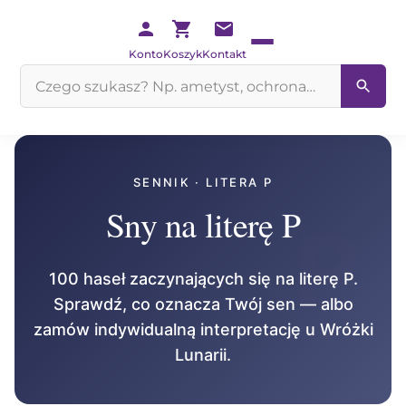
Konto
Koszyk
Kontakt
Szukaj
na
stronie
SENNIK · LITERA P
Sny na literę P
P
100 haseł zaczynających się na literę P.
Sprawdź, co oznacza Twój sen — albo
zamów indywidualną interpretację u Wróżki
Lunarii.