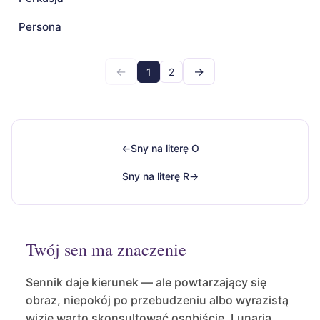
Persona
←
→
1
2
←
Sny na literę O
Sny na literę R
→
Twój sen ma znaczenie
Sennik daje kierunek — ale powtarzający się
obraz, niepokój po przebudzeniu albo wyrazistą
wizję warto skonsultować osobiście. Lunaria