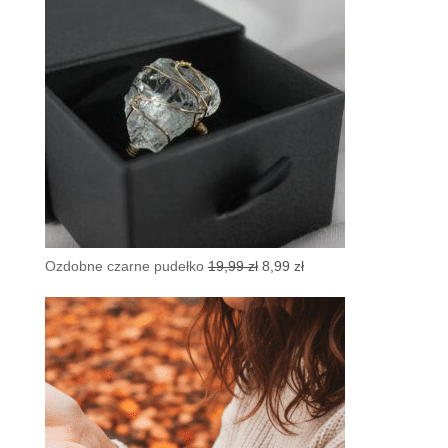
Pierwotna
Aktualna
Ozdobne czarne pudełko
19,99
zł
8,99
zł
cena
cena
wynosiła:
wynosi:
19,99 zł.
8,99 zł.