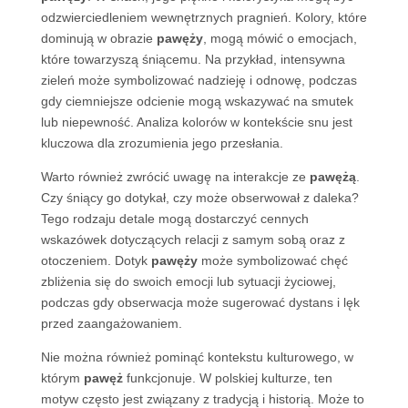
odzwierciedleniem wewnętrznych pragnień. Kolory, które
dominują w obrazie
pawęży
, mogą mówić o emocjach,
które towarzyszą śniącemu. Na przykład, intensywna
zieleń może symbolizować nadzieję i odnowę, podczas
gdy ciemniejsze odcienie mogą wskazywać na smutek
lub niepewność. Analiza kolorów w kontekście snu jest
kluczowa dla zrozumienia jego przesłania.
Warto również zwrócić uwagę na interakcje ze
pawężą
.
Czy śniący go dotykał, czy może obserwował z daleka?
Tego rodzaju detale mogą dostarczyć cennych
wskazówek dotyczących relacji z samym sobą oraz z
otoczeniem. Dotyk
pawęży
może symbolizować chęć
zbliżenia się do swoich emocji lub sytuacji życiowej,
podczas gdy obserwacja może sugerować dystans i lęk
przed zaangażowaniem.
Nie można również pominąć kontekstu kulturowego, w
którym
pawęż
funkcjonuje. W polskiej kulturze, ten
motyw często jest związany z tradycją i historią. Może to