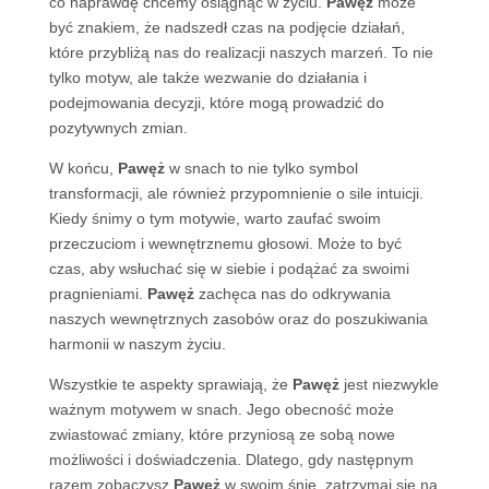
co naprawdę chcemy osiągnąć w życiu.
Pawęż
może
być znakiem, że nadszedł czas na podjęcie działań,
które przybliżą nas do realizacji naszych marzeń. To nie
tylko motyw, ale także wezwanie do działania i
podejmowania decyzji, które mogą prowadzić do
pozytywnych zmian.
W końcu,
Pawęż
w snach to nie tylko symbol
transformacji, ale również przypomnienie o sile intuicji.
Kiedy śnimy o tym motywie, warto zaufać swoim
przeczuciom i wewnętrznemu głosowi. Może to być
czas, aby wsłuchać się w siebie i podążać za swoimi
pragnieniami.
Pawęż
zachęca nas do odkrywania
naszych wewnętrznych zasobów oraz do poszukiwania
harmonii w naszym życiu.
Wszystkie te aspekty sprawiają, że
Pawęż
jest niezwykle
ważnym motywem w snach. Jego obecność może
zwiastować zmiany, które przyniosą ze sobą nowe
możliwości i doświadczenia. Dlatego, gdy następnym
razem zobaczysz
Pawęż
w swoim śnie, zatrzymaj się na