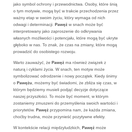
jako symbol ochrony i przewodnictwa. Osoby, które śnią
o tym motywie, mogą być w trakcie przechodzenia przez
ważny etap w swoim życiu, który wymaga od nich
odwagi i determinacji.
Pawęż
w snach może być
interpretowany jako zaproszenie do odkrywania
własnych możliwości i potencjału, które mogą być ukryte
głęboko w nas. To znak, że czas na zmiany, które mogą
prowadzić do osobistego rozwoju.
Warto zauważyć, że
Pawęż
ma również związek z
naturą i cyklami życia. W snach, ten motyw może
symbolizować odrodzenie i nowy początek. Kiedy śnimy
o
Pawężu
, możemy być świadomi, że zbliża się czas, w
którym będziemy musieli podjąć decyzje dotyczące
naszej przyszłości. To może być moment, w którym
zostaniemy zmuszeni do przemyślenia swoich wartości i
priorytetów.
Pawęż
przypomina nam, że każda zmiana,
choćby trudna, może przynieść pozytywne efekty.
W kontekście relacji międzyludzkich,
Pawęż
może