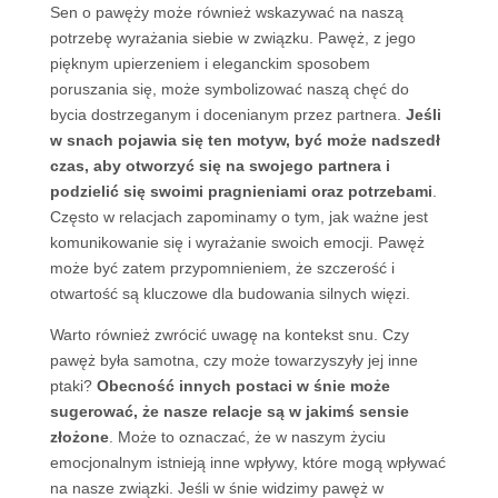
Sen o pawęży może również wskazywać na naszą
potrzebę wyrażania siebie w związku. Pawęż, z jego
pięknym upierzeniem i eleganckim sposobem
poruszania się, może symbolizować naszą chęć do
bycia dostrzeganym i docenianym przez partnera.
Jeśli
w snach pojawia się ten motyw, być może nadszedł
czas, aby otworzyć się na swojego partnera i
podzielić się swoimi pragnieniami oraz potrzebami
.
Często w relacjach zapominamy o tym, jak ważne jest
komunikowanie się i wyrażanie swoich emocji. Pawęż
może być zatem przypomnieniem, że szczerość i
otwartość są kluczowe dla budowania silnych więzi.
Warto również zwrócić uwagę na kontekst snu. Czy
pawęż była samotna, czy może towarzyszyły jej inne
ptaki?
Obecność innych postaci w śnie może
sugerować, że nasze relacje są w jakimś sensie
złożone
. Może to oznaczać, że w naszym życiu
emocjonalnym istnieją inne wpływy, które mogą wpływać
na nasze związki. Jeśli w śnie widzimy pawęż w