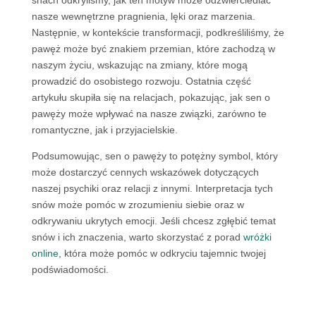
snach odkryliśmy, jak ten motyw może odzwierciedlać
nasze wewnętrzne pragnienia, lęki oraz marzenia.
Następnie, w kontekście transformacji, podkreśliliśmy, że
pawęż może być znakiem przemian, które zachodzą w
naszym życiu, wskazując na zmiany, które mogą
prowadzić do osobistego rozwoju. Ostatnia część
artykułu skupiła się na relacjach, pokazując, jak sen o
pawęży może wpływać na nasze związki, zarówno te
romantyczne, jak i przyjacielskie.
Podsumowując, sen o pawęży to potężny symbol, który
może dostarczyć cennych wskazówek dotyczących
naszej psychiki oraz relacji z innymi. Interpretacja tych
snów może pomóc w zrozumieniu siebie oraz w
odkrywaniu ukrytych emocji. Jeśli chcesz zgłębić temat
snów i ich znaczenia, warto skorzystać z porad
wróżki
online
, która może pomóc w odkryciu tajemnic twojej
podświadomości.