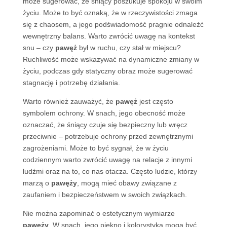
może sugerować, że śniący poszukuje spokoju w swoim
życiu. Może to być oznaką, że w rzeczywistości zmaga
się z chaosem, a jego podświadomość pragnie odnaleźć
wewnętrzny balans. Warto zwrócić uwagę na kontekst
snu – czy
pawęż
był w ruchu, czy stał w miejscu?
Ruchliwość może wskazywać na dynamiczne zmiany w
życiu, podczas gdy statyczny obraz może sugerować
stagnację i potrzebę działania.
Warto również zauważyć, że
pawęż
jest często
symbolem ochrony. W snach, jego obecność może
oznaczać, że śniący czuje się bezpieczny lub wręcz
przeciwnie – potrzebuje ochrony przed zewnętrznymi
zagrożeniami. Może to być sygnał, że w życiu
codziennym warto zwrócić uwagę na relacje z innymi
ludźmi oraz na to, co nas otacza. Często ludzie, którzy
marzą o
pawęży
, mogą mieć obawy związane z
zaufaniem i bezpieczeństwem w swoich związkach.
Nie można zapominać o estetycznym wymiarze
pawęży
. W snach, jego piękno i kolorystyka mogą być