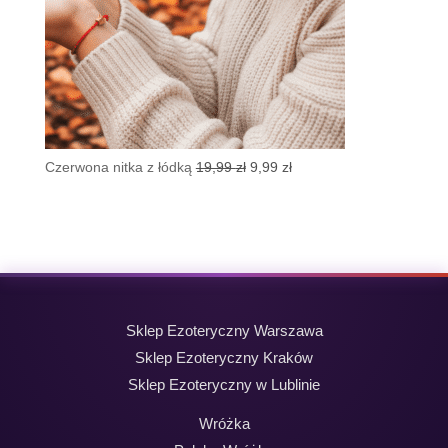
Pierwotna
Aktualna
Czerwona nitka z łódką
19,99
zł
9,99
zł
cena
cena
wynosiła:
wynosi:
19,99 zł.
9,99 zł.
Sklep Ezoteryczny Warszawa
Sklep Ezoteryczny Kraków
Sklep Ezoteryczny w Lublinie
Wróżka