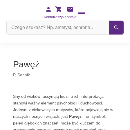
Konto
Koszyk
Kontakt
Szukaj
na
stronie
Pawęż
P
,
Sennik
Sny od wieków fascynują ludzi, a ich interpretacja
stanowi ważny element psychologii i duchowości.
Jednym z ciekawszych motywów, które pojawiają się w
naszych nocnych wizjach, jest
Pawęż
. Ten symbol,
pełen głębokich znaczeń, może być kluczem do
zrozumienia naszych wewnętrznych pragnień oraz