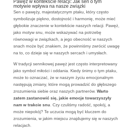
Pawęż w kontekście relacji: Jak sen o tym
motywie wpływa na nasze związki
Sen o pawęży, majestatycznym ptaku, który często
symbolizuje piękno, dostojność i harmonię, może mieć
głębokie znaczenie w kontekście naszych relacji. Pawęż,
jako motyw snu, może wskazywać na potrzebę
równowagi w związkach, a jego obecność w naszych
snach może być znakiem, że powinniśmy zwrócić uwagę
na to, co dzieje się w naszych sercach i umysłach.
W tradycji sennikowej pawęż jest często interpretowany
jako symbol miłości i oddania. Kiedy śnimy o tym ptaku,
może to oznaczać, że w naszym życiu emocjonalnym
następują zmiany, które mogą prowadzić do głębszego
zrozumienia siebie oraz naszych partnerów.
Warto
zatem zastanowić się, jakie emocje towarzyszyły
nam w trakcie snu
. Czy czuliśmy radość, spokój, a
może niepokój? Te uczucia mogą być kluczem do
zrozumienia, w jakim miejscu znajdujemy się w naszych
relacjach.