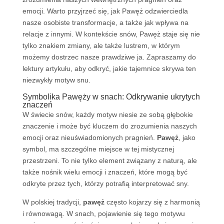
emocji. Warto przyjrzeć się, jak Pawęż odzwierciedla
nasze osobiste transformacje, a także jak wpływa na
relacje z innymi. W kontekście snów, Pawęż staje się nie
tylko znakiem zmiany, ale także lustrem, w którym
możemy dostrzec nasze prawdziwe ja. Zapraszamy do
lektury artykułu, aby odkryć, jakie tajemnice skrywa ten
niezwykły motyw snu.
Symbolika Pawęży w snach: Odkrywanie ukrytych
znaczeń
W świecie snów, każdy motyw niesie ze sobą głębokie
znaczenie i może być kluczem do zrozumienia naszych
emocji oraz nieuświadomionych pragnień.
Pawęż
, jako
symbol, ma szczególne miejsce w tej mistycznej
przestrzeni. To nie tylko element związany z naturą, ale
także nośnik wielu emocji i znaczeń, które mogą być
odkryte przez tych, którzy potrafią interpretować sny.
W polskiej tradycji,
pawęż
często kojarzy się z harmonią
i równowagą. W snach, pojawienie się tego motywu