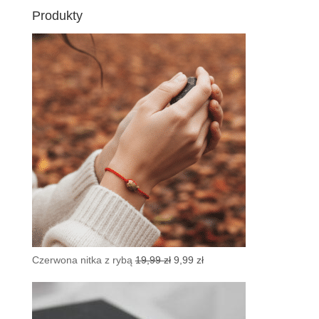
Produkty
Pierwotna
Aktualna
Czerwona nitka z rybą
19,99
zł
9,99
zł
cena
cena
wynosiła:
wynosi:
19,99 zł.
9,99 zł.