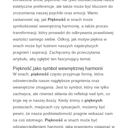
estetyczne preferencje, ale także może być kluczem do
zrozumienia naszej psychiki oraz emocji. Warto
zastanowić się, jak
Piękność
w snach może
symbolizować wewnętrzną harmonię, a także proces
transformacji, który prowadzi do odkrywania prawdziwej
wartości samego siebie. Odkryj, jak motyw piękna w
snach może być lustrem naszych najskrytszych
pragnień i aspiracji. Zachęcamy do przeczytania
artykułu, aby zgłębić ten fascynujący temat.
Piękność jako symbol wewnętrznej harmonii
W snach,
piękność
często przyjmuje formę, która
odzwierciedla nasze najgłębsze pragnienia oraz
wewnętrzne zmagania. Jest to symbol, który nie tylko
zachwyca, ale również skłania do refleksji nad tym, co
kryje się w naszej duszy. Kiedy śnimy o
pięknych
postaciach, miejscach czy sytuacjach, możemy być
pewni, że nasza podświadomość pragnie wskazać nam
na coś istotnego.
Piękność
w snach może być
odzwierciedleniem harmonii, jaką pragniemy osiągnąć w