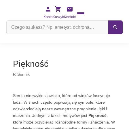
Konto
Koszyk
Kontakt
Szukaj
na
stronie
Piękność
P
,
Sennik
Sen to niezwykłe zjawisko, które od wieków fascynuje
ludzi. W snach często pojawiają się symbole, które
odzwierciedlają nasze wewnętrzne pragnienia, lęki i
marzenia. Jednym z takich motywów jest
Piękność
,
która może przybierać różnorodne formy i znaczenia. W
kontekście snów, piękność nie tylko odzwierciedla nasze