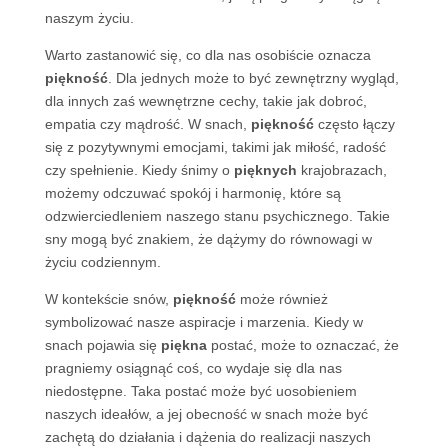
naszym życiu.
Warto zastanowić się, co dla nas osobiście oznacza
piękność
. Dla jednych może to być zewnętrzny wygląd,
dla innych zaś wewnętrzne cechy, takie jak dobroć,
empatia czy mądrość. W snach,
piękność
często łączy
się z pozytywnymi emocjami, takimi jak miłość, radość
czy spełnienie. Kiedy śnimy o
pięknych
krajobrazach,
możemy odczuwać spokój i harmonię, które są
odzwierciedleniem naszego stanu psychicznego. Takie
sny mogą być znakiem, że dążymy do równowagi w
życiu codziennym.
W kontekście snów,
piękność
może również
symbolizować nasze aspiracje i marzenia. Kiedy w
snach pojawia się
piękna
postać, może to oznaczać, że
pragniemy osiągnąć coś, co wydaje się dla nas
niedostępne. Taka postać może być uosobieniem
naszych ideałów, a jej obecność w snach może być
zachętą do działania i dążenia do realizacji naszych