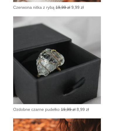
Pierwotna
Aktualna
Czerwona nitka z rybą
19,99
zł
9,99
zł
cena
cena
wynosiła:
wynosi:
19,99 zł.
9,99 zł.
Pierwotna
Aktualna
Ozdobne czarne pudełko
19,99
zł
8,99
zł
cena
cena
wynosiła:
wynosi:
19,99 zł.
8,99 zł.