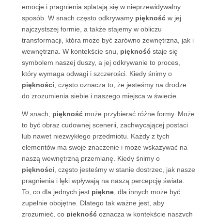
emocje i pragnienia splatają się w nieprzewidywalny
sposób. W snach często odkrywamy
piękność
w jej
najczystszej formie, a także stajemy w obliczu
transformacji, która może być zarówno zewnętrzna, jak i
wewnętrzna. W kontekście snu,
piękność
staje się
symbolem naszej duszy, a jej odkrywanie to proces,
który wymaga odwagi i szczerości. Kiedy śnimy o
piękności
, często oznacza to, że jesteśmy na drodze
do zrozumienia siebie i naszego miejsca w świecie.
W snach,
piękność
może przybierać różne formy. Może
to być obraz cudownej scenerii, zachwycającej postaci
lub nawet niezwykłego przedmiotu. Każdy z tych
elementów ma swoje znaczenie i może wskazywać na
naszą wewnętrzną przemianę. Kiedy śnimy o
piękności
, często jesteśmy w stanie dostrzec, jak nasze
pragnienia i lęki wpływają na naszą percepcję świata.
To, co dla jednych jest
piękne
, dla innych może być
zupełnie obojętne. Dlatego tak ważne jest, aby
zrozumieć, co
piękność
oznacza w kontekście naszych