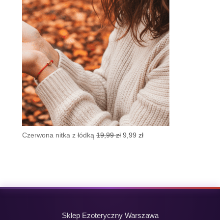
Pierwotna
Aktualna
Czerwona nitka z łódką
19,99
zł
9,99
zł
cena
cena
wynosiła:
wynosi:
19,99 zł.
9,99 zł.
Sklep Ezoteryczny Warszawa