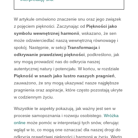
W artykule omówiono znaczenie snu oraz jego związek
z pojęciem piękności. Zaczynając od
Piękności jako
symbolu wewnętrznej harmonii
, wskazano, że sen
może odzwierciedlać naszą wewnętrzną równowagę i
spokój. Następnie, w sekcji
Transformacja i
odkrywanie prawdziwej piękności
, podkreślono, jak
sny mogą prowadzić nas do odkrycia naszej
autentycznej natury i potencjału. W końcu, w rozdziale
Piękność w snach jako lustro naszych pragnień
,
zauważono, że sny mogą ukazywać nasze najgłębsze
pragnienia oraz aspiracje, które często pozostają ukryte
w codziennym życiu.
Wszystkie te aspekty pokazują, jak ważny jest sen w
procesie samopoznania i rozwoju osobistego.
Wróżka
online
może pomóc w interpretacji tych snów, oferując
wgląd w to, co mogą one oznaczać dla naszej drogi do
odkrycia prawdziwej piękności i harmonii w życiu. Warto