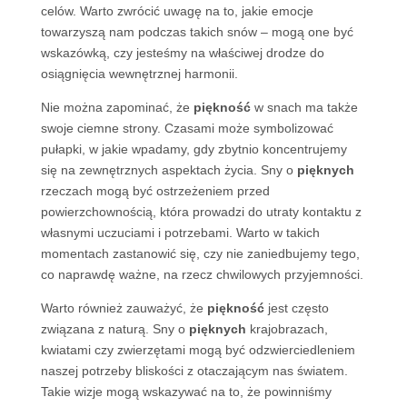
celów. Warto zwrócić uwagę na to, jakie emocje
towarzyszą nam podczas takich snów – mogą one być
wskazówką, czy jesteśmy na właściwej drodze do
osiągnięcia wewnętrznej harmonii.
Nie można zapominać, że
piękność
w snach ma także
swoje ciemne strony. Czasami może symbolizować
pułapki, w jakie wpadamy, gdy zbytnio koncentrujemy
się na zewnętrznych aspektach życia. Sny o
pięknych
rzeczach mogą być ostrzeżeniem przed
powierzchownością, która prowadzi do utraty kontaktu z
własnymi uczuciami i potrzebami. Warto w takich
momentach zastanowić się, czy nie zaniedbujemy tego,
co naprawdę ważne, na rzecz chwilowych przyjemności.
Warto również zauważyć, że
piękność
jest często
związana z naturą. Sny o
pięknych
krajobrazach,
kwiatami czy zwierzętami mogą być odzwierciedleniem
naszej potrzeby bliskości z otaczającym nas światem.
Takie wizje mogą wskazywać na to, że powinniśmy