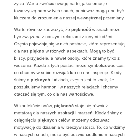
życiu. Warto zwrócić uwagę na to, jakie emocje
towarzyszą nam w tych snach, ponieważ mogą one być
kluczem do zrozumienia naszej wewnętrznej przemiany.
Warto również zauważyć, że
piękność
w snach może
być związana z naszymi relacjami z innymi ludźmi.
Często pojawiają się w nich postacie, które reprezentują
dla nas
piękno
w różnych aspektach. Mogą to być
bliscy, przyjaciele, a nawet osoby, które znamy tylko z
widzenia. Każda z tych postaci może symbolizować coś,
co chcemy w sobie rozwijać lub co nas inspiruje. Kiedy
śnimy o
pięknych
ludziach, często jest to znak, że
poszukujemy harmonii w naszych relacjach i chcemy
otaczać się tym, co dla nas wartościowe.
W kontekście snów,
piękność
staje się również
metaforą dla naszych aspiracji i marzeń. Kiedy śnimy o
osiągnięciu
pięknych
celów, możemy odczuwać
motywację do działania w rzeczywistości. To, co widzimy
w naszych snach, może być odzwierciedleniem naszych