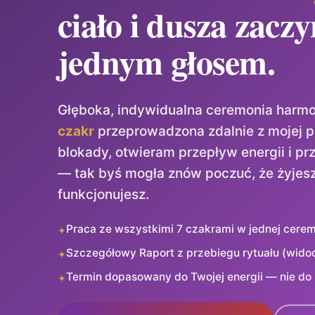
ciało i dusza zacz
jednym głosem.
Głęboka, indywidualna ceremonia harmo
czakr
przeprowadzona zdalnie z mojej 
blokady, otwieram przepływ energii i 
— tak byś mogła znów poczuć, że żyjesz,
funkcjonujesz.
Praca ze wszystkimi 7 czakrami w jednej cerem
✦
Szczegółowy Raport z przebiegu rytuału (wido
✦
Termin dopasowany do Twojej energii — nie do
✦