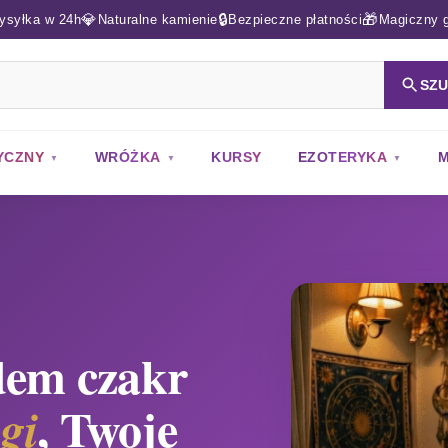
💎
🔒
🎁
ysyłka w 24h
Naturalne kamienie
Bezpieczne płatności
Magiczny g
SZ
YCZNY
WRÓŻKA
KURSY
EZOTERYKA
M
dem czakr
, Twoje
gi