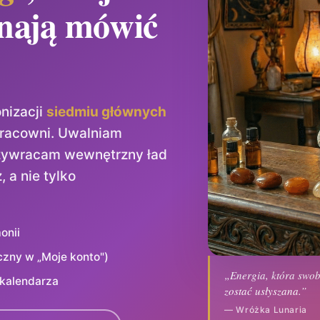
ynają mówić
nizacji
siedmiu głównych
pracowni. Uwalniam
przywracam wewnętrzny ład
 a nie tylko
onii
czny w „Moje konto")
„Energia, która swob
 kalendarza
zostać usłyszana.”
— Wróżka Lunaria