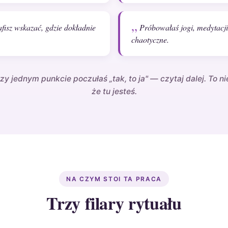
rafisz wskazać, gdzie dokładnie
Próbowałaś jogi, medytacji
chaotyczne.
rzy jednym punkcie poczułaś „tak, to ja" — czytaj dalej. To n
że tu jesteś.
NA CZYM STOI TA PRACA
Trzy filary rytuału