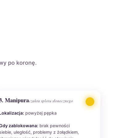
wy po koronę.
3. Manipura
czakra splotu słonecznego
Lokalizacja:
powyżej pępka
Gdy zablokowana:
brak pewności
siebie, uległość, problemy z żołądkiem,