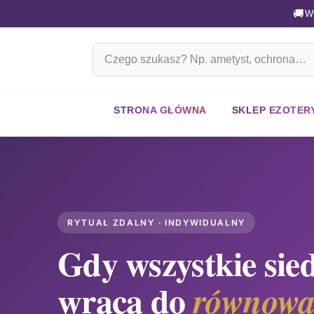
🚚
W
Szukaj
na
stronie
STRONA GŁÓWNA
SKLEP EZOTER
RYTUAŁ ZDALNY · INDYWIDUALNY
Gdy wszystkie sie
wraca do
równowa