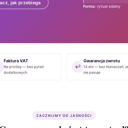
acz, jak przebiega
Forma:
rytuał zdalny
Faktura VAT
Gwarancja zwrotu

↩️
Na prośbę — bez pytań
14 dni — bez tłumaczeń, je
dodatkowych
nie pasuje
ZACZNIJMY OD JASNOŚCI