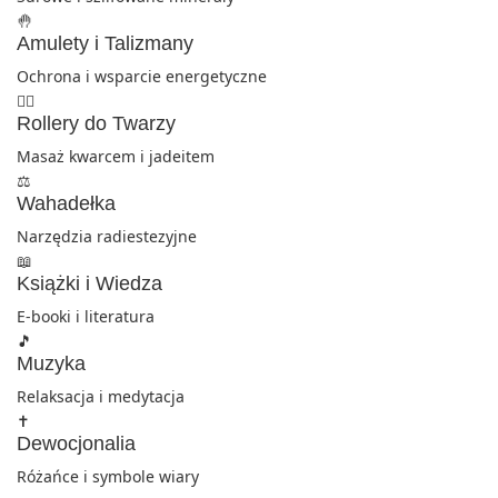
🤚
Amulety i Talizmany
Ochrona i wsparcie energetyczne
💆‍♀️
Rollery do Twarzy
Masaż kwarcem i jadeitem
⚖️
Wahadełka
Narzędzia radiestezyjne
📖
Książki i Wiedza
E-booki i literatura
🎵
Muzyka
Relaksacja i medytacja
✝️
Dewocjonalia
Różańce i symbole wiary