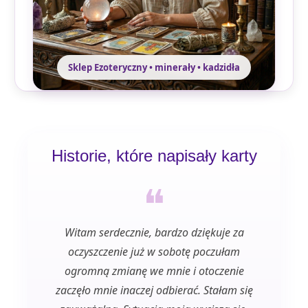
Sklep Ezoteryczny • minerały • kadzidła
Historie, które napisały karty
❝
Witam serdecznie, bardzo dziękuje za
Bardzo
oczyszczenie już w sobotę poczułam
do 
ogromną zmianę we mnie i otoczenie
otu
zaczęło mnie inaczej odbierać. Stałam się