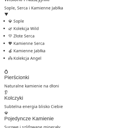
Sople, Serca i Kamienne Jabłka
▼
💎 Sople
🌿 Kolekcja Wild
💛 Złote Serca
💖 Kamienne Serca
🍎 Kamienne Jabłka
👼 Kolekcja Angel
💍
Pierścionki
Naturalne kamienie na dłoni
👂
Kolczyki
Subtelna energia blisko Ciebie
💎
Pojedyncze Kamienie
Surowe i szlifowane minerały