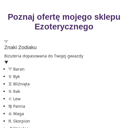
Poznaj ofertę mojego sklepu
Ezoterycznego
♈
Znaki Zodiaku
Biżuteria dopasowana do Twojej gwiazdy
▼
♈ Baran
♉ Byk
♊ Bliźnięta
♋ Rak
♌ Lew
♍ Panna
♎ Waga
♏ Skorpion