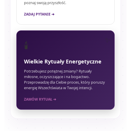
poznaj swoją przyszłość.
ZADAJ PYTANIE ➔
🕯️
Wielkie Rytuały Energetyczne
Potrzebujesz potężnej zmiany? Rytuały
miłosne, oczyszczające i na bogactwo.
Przeprowadzę dla Ciebie proces, który poruszy
energię Wszechświata w Twojej intencji.
ZAMÓW RYTUAŁ ➔