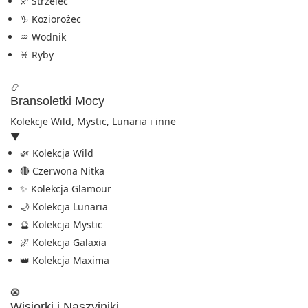
♐ Strzelec
♑ Koziorożec
♒ Wodnik
♓ Ryby
📿
Bransoletki Mocy
Kolekcje Wild, Mystic, Lunaria i inne
▼
🌿 Kolekcja Wild
🔴 Czerwona Nitka
✨ Kolekcja Glamour
🌙 Kolekcja Lunaria
🔮 Kolekcja Mystic
🌌 Kolekcja Galaxia
👑 Kolekcja Maxima
🧿
Wisiorki i Naszyjniki