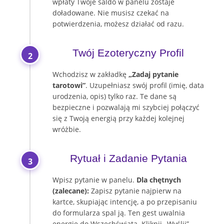
wpłaty Twoje saldo w panelu zostaje
doładowane. Nie musisz czekać na
potwierdzenia, możesz działać od razu.
Twój Ezoteryczny Profil
2
Wchodzisz w zakładkę
„Zadaj pytanie
tarotowi”
. Uzupełniasz swój profil (imię, data
urodzenia, opis) tylko raz. Te dane są
bezpieczne i pozwalają mi szybciej połączyć
się z Twoją energią przy każdej kolejnej
wróżbie.
Rytuał i Zadanie Pytania
3
Wpisz pytanie w panelu.
Dla chętnych
(zalecane):
Zapisz pytanie najpierw na
kartce, skupiając intencję, a po przepisaniu
do formularza spal ją. Ten gest uwalnia
energię do Wszechświata. Kliknij „Wyślij” –