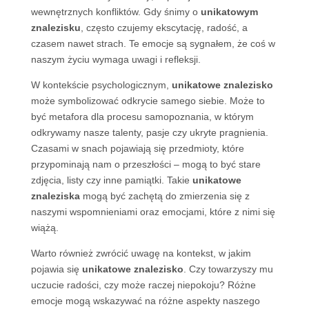
wewnętrznych konfliktów. Gdy śnimy o
unikatowym
znalezisku
, często czujemy ekscytację, radość, a
czasem nawet strach. Te emocje są sygnałem, że coś w
naszym życiu wymaga uwagi i refleksji.
W kontekście psychologicznym,
unikatowe znalezisko
może symbolizować odkrycie samego siebie. Może to
być metafora dla procesu samopoznania, w którym
odkrywamy nasze talenty, pasje czy ukryte pragnienia.
Czasami w snach pojawiają się przedmioty, które
przypominają nam o przeszłości – mogą to być stare
zdjęcia, listy czy inne pamiątki. Takie
unikatowe
znaleziska
mogą być zachętą do zmierzenia się z
naszymi wspomnieniami oraz emocjami, które z nimi się
wiążą.
Warto również zwrócić uwagę na kontekst, w jakim
pojawia się
unikatowe znalezisko
. Czy towarzyszy mu
uczucie radości, czy może raczej niepokoju? Różne
emocje mogą wskazywać na różne aspekty naszego