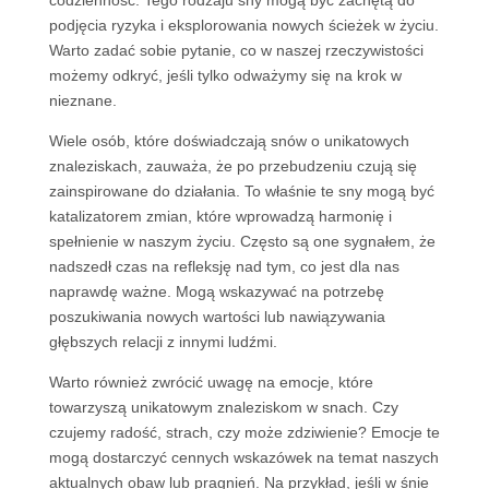
codzienność. Tego rodzaju sny mogą być zachętą do
podjęcia ryzyka i eksplorowania nowych ścieżek w życiu.
Warto zadać sobie pytanie, co w naszej rzeczywistości
możemy odkryć, jeśli tylko odważymy się na krok w
nieznane.
Wiele osób, które doświadczają snów o unikatowych
znaleziskach, zauważa, że po przebudzeniu czują się
zainspirowane do działania. To właśnie te sny mogą być
katalizatorem zmian, które wprowadzą harmonię i
spełnienie w naszym życiu. Często są one sygnałem, że
nadszedł czas na refleksję nad tym, co jest dla nas
naprawdę ważne. Mogą wskazywać na potrzebę
poszukiwania nowych wartości lub nawiązywania
głębszych relacji z innymi ludźmi.
Warto również zwrócić uwagę na emocje, które
towarzyszą unikatowym znaleziskom w snach. Czy
czujemy radość, strach, czy może zdziwienie? Emocje te
mogą dostarczyć cennych wskazówek na temat naszych
aktualnych obaw lub pragnień. Na przykład, jeśli w śnie