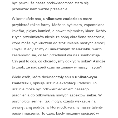
być pewni, że nasza podświadomość stara się
przekazać nam ważne przesłanie.
W kontekście snu,
unikatowe znalezisko
może
przybierać różne formy. Może to być stara, zapomniana
książka, piękny kamień, a nawet tajemniczy klucz. Każdy
z tych przedmiotów niesie ze sobą określone znaczenie,
które może być kluczem do zrozumienia naszych emocji
i myśli. Kiedy śnimy o
unikatowym znalezisku
, warto
zastanowić się, co ten przedmiot dla nas symbolizuje.
Czy jest to coś, co chcielibyśmy odkryć w sobie? A może
to znak, że nadszedł czas na zmiany w naszym życiu?
Wiele osób, które doświadczyły snu o
unikatowym
znalezisku
, opisuje uczucie ekscytacji i radości. To
uczucie może być odzwierciedleniem naszego
pragnienia do odkrywania nowych aspektów siebie. W
psychologii sennej, taki motyw często wskazuje na
wewnętrzną podróż, w której odkrywamy nasze talenty,
pasje i marzenia. To czas, kiedy możemy spojrzeć w