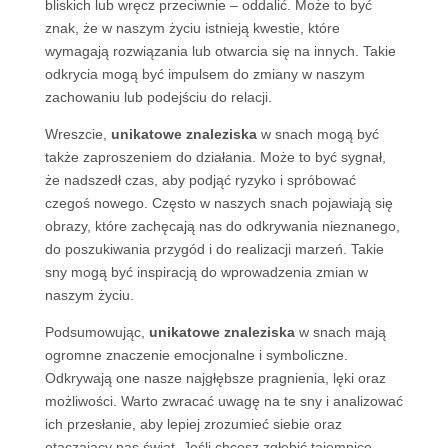
bliskich lub wręcz przeciwnie – oddalić. Może to być
znak, że w naszym życiu istnieją kwestie, które
wymagają rozwiązania lub otwarcia się na innych. Takie
odkrycia mogą być impulsem do zmiany w naszym
zachowaniu lub podejściu do relacji.
Wreszcie,
unikatowe znaleziska
w snach mogą być
także zaproszeniem do działania. Może to być sygnał,
że nadszedł czas, aby podjąć ryzyko i spróbować
czegoś nowego. Często w naszych snach pojawiają się
obrazy, które zachęcają nas do odkrywania nieznanego,
do poszukiwania przygód i do realizacji marzeń. Takie
sny mogą być inspiracją do wprowadzenia zmian w
naszym życiu.
Podsumowując,
unikatowe znaleziska
w snach mają
ogromne znaczenie emocjonalne i symboliczne.
Odkrywają one nasze najgłębsze pragnienia, lęki oraz
możliwości. Warto zwracać uwagę na te sny i analizować
ich przesłanie, aby lepiej zrozumieć siebie oraz
otaczający nas świat. Jeśli chcesz zgłębić tajemnice