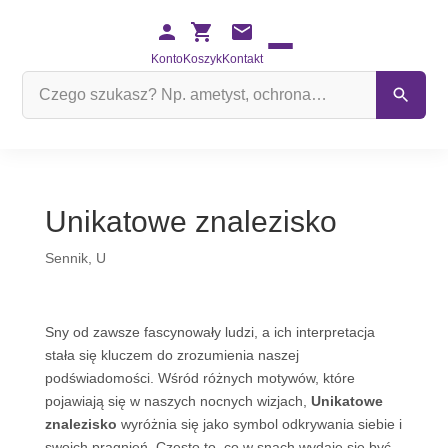
Konto
Koszyk
Kontakt
Szukaj
na
stronie
Unikatowe znalezisko
Sennik
,
U
Sny od zawsze fascynowały ludzi, a ich interpretacja
stała się kluczem do zrozumienia naszej
podświadomości. Wśród różnych motywów, które
pojawiają się w naszych nocnych wizjach,
Unikatowe
znalezisko
wyróżnia się jako symbol odkrywania siebie i
swoich pragnień. Często to, co w snach wydaje się być