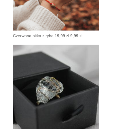
Pierwotna
Aktualna
Czerwona nitka z rybą
19,99
zł
9,99
zł
cena
cena
wynosiła:
wynosi:
19,99 zł.
9,99 zł.