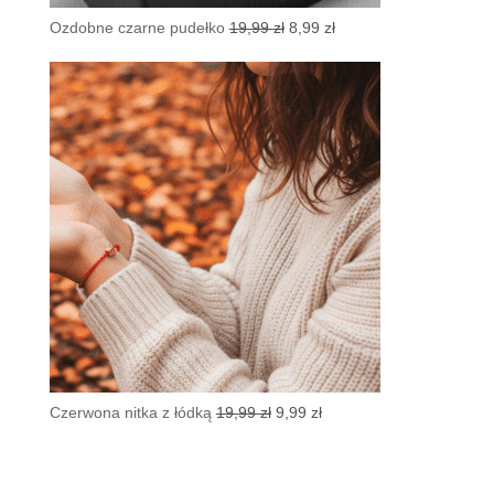
Pierwotna
Aktualna
Ozdobne czarne pudełko
19,99
zł
8,99
zł
cena
cena
wynosiła:
wynosi:
19,99 zł.
8,99 zł.
Pierwotna
Aktualna
Czerwona nitka z łódką
19,99
zł
9,99
zł
cena
cena
wynosiła:
wynosi:
19,99 zł.
9,99 zł.