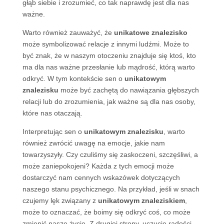
głąb siebie i zrozumieć, co tak naprawdę jest dla nas
ważne.
Warto również zauważyć, że
unikatowe znalezisko
może symbolizować relacje z innymi ludźmi. Może to
być znak, że w naszym otoczeniu znajduje się ktoś, kto
ma dla nas ważne przesłanie lub mądrość, którą warto
odkryć. W tym kontekście sen o
unikatowym
znalezisku
może być zachętą do nawiązania głębszych
relacji lub do zrozumienia, jak ważne są dla nas osoby,
które nas otaczają.
Interpretując sen o
unikatowym znalezisku
, warto
również zwrócić uwagę na emocje, jakie nam
towarzyszyły. Czy czuliśmy się zaskoczeni, szczęśliwi, a
może zaniepokojeni? Każda z tych emocji może
dostarczyć nam cennych wskazówek dotyczących
naszego stanu psychicznego. Na przykład, jeśli w snach
czujemy lęk związany z
unikatowym znaleziskiem
,
może to oznaczać, że boimy się odkryć coś, co może
zmienić nasze życie. Z drugiej strony, uczucie radości