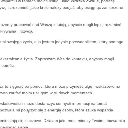
 i wsparciu w ramach moich usług. Jako
Wróżka Zwolle
, potrafię
ę i zrozumieć, jakie kroki należy podjąć, aby osiągnąć zamierzone
e możemy pracować nad Waszą intuicją, abyście mogli lepiej rozumieć
krywania i rozwoju.
cami swojego życia, a ja jestem jedynie przewodnikiem, który pomaga
rzekształcania życia. Zapraszam Was do kontaktu, abyśmy mogli
m pomóc.
warto sięgnąć po pomoc, która może przynieść ulgę i wskazówki na
go warto zaufać moim usługom w trudnych momentach.
e właściwości i może dostarczyć cennych informacji na temat
a pozwala mi połączyć się z energią osoby, która szuka wsparcia.
ienie stają się kluczowe. Działam jako most między Twoimi obawami a
 pewność siebie.