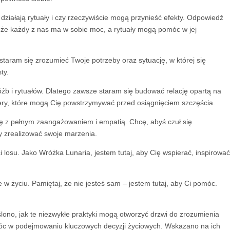
 działają rytuały i czy rzeczywiście mogą przynieść efekty. Odpowiedź
, że każdy z nas ma w sobie moc, a rytuały mogą pomóc w jej
taram się zrozumieć Twoje potrzeby oraz sytuację, w której się
ty.
b i rytuałów. Dlatego zawsze staram się budować relację opartą na
iery, które mogą Cię powstrzymywać przed osiągnięciem szczęścia.
zę z pełnym zaangażowaniem i empatią. Chcę, abyś czuł się
y zrealizować swoje marzenia.
losu. Jako Wróżka Lunaria, jestem tutaj, aby Cię wspierać, inspirować
w życiu. Pamiętaj, że nie jesteś sam – jestem tutaj, aby Ci pomóc.
ono, jak te niezwykłe praktyki mogą otworzyć drzwi do zrozumienia
omóc w podejmowaniu kluczowych decyzji życiowych. Wskazano na ich