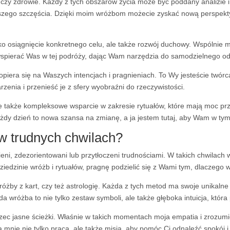
rę czy zdrowie. Każdy z tych obszarów życia może być poddany analizie
szego szczęścia. Dzięki moim wróżbom możecie zyskać nową perspektyw
 tylko osiągnięcie konkretnego celu, ale także rozwój duchowy. Wspólni
 wspierać Was w tej podróży, dając Wam narzędzia do samodzielnego od
opiera się na Waszych intencjach i pragnieniach. To Wy jesteście twór
ia i przenieść je z sfery wyobraźni do rzeczywistości.
ale także kompleksowe wsparcie w zakresie rytuałów, które mają moc p
żdy dzień to nowa szansa na zmianę, a ja jestem tutaj, aby Wam w ty
w trudnych chwilach?
i, zdezorientowani lub przytłoczeni trudnościami. W takich chwilach 
ziedzinie wróżb i rytuałów, pragnę podzielić się z Wami tym, dlacze
wróżby z kart, czy też astrologię. Każda z tych metod ma swoje unikaln
da wróżba to nie tylko zestaw symboli, ale także głęboka intuicja, któr
trzec jasne ścieżki. Właśnie w takich momentach moja empatia i zrozum
 mnie nie tylko praca, ale także misja, aby pomóc Ci odnaleźć spokój i