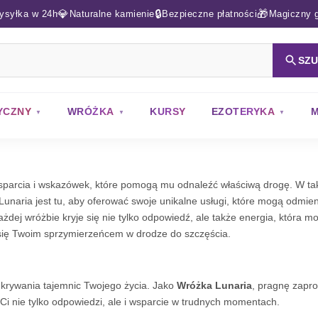
💎
🔒
🎁
ysyłka w 24h
Naturalne kamienie
Bezpieczne płatności
Magiczny g
SZ
YCZNY
WRÓŻKA
KURSY
EZOTERYKA
M
sparcia i wskazówek, które pomogą mu odnaleźć właściwą drogę. W taki
unaria jest tu, aby oferować swoje unikalne usługi, które mogą odmien
dej wróżbie kryje się nie tylko odpowiedź, ale także energia, która m
ć się Twoim sprzymierzeńcem w drodze do szczęścia.
dkrywania tajemnic Twojego życia. Jako
Wróżka Lunaria
, pragnę zapro
 Ci nie tylko odpowiedzi, ale i wsparcie w trudnych momentach.