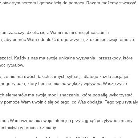
bie z otwartym sercem i gotowością do pomocy. Razem możemy stworzyć
mam zaszczyt dzielić się z Wami moimi umiejętnościami i
tym, aby pomóc Wam odnaleźć drogę w życiu, zrozumieć swoje emocje
iejszości. Każdy z nas ma swoje unikalne wyzwania i przeszkody, które
oc rytuałów.
, że nie ma dwóch takich samych sytuacji, dlatego każda sesja jest
nego rytuału, który będzie miał największy wpływ na Wasze życie.
ch elementów ma swoją moc i znaczenie, które potrafię wykorzystać,
óry pomoże Wam uwolnić się od tego, co Was obciąża. Tego typu rytuały
 pomóc Wam wzmocnić swoje intencje i przyciągnąć pozytywne zmiany.
zestnictwo w procesie zmiany.