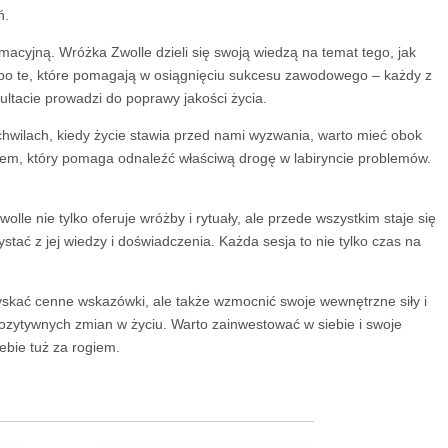
ń.
rmacyjną. Wróżka Zwolle dzieli się swoją wiedzą na temat tego, jak
 po te, które pomagają w osiągnięciu sukcesu zawodowego – każdy z
ltacie prowadzi do poprawy jakości życia.
 chwilach, kiedy życie stawia przed nami wyzwania, warto mieć obok
dnikiem, który pomaga odnaleźć właściwą drogę w labiryncie problemów.
lle nie tylko oferuje wróżby i rytuały, ale przede wszystkim staje się
tać z jej wiedzy i doświadczenia. Każda sesja to nie tylko czas na
zyskać cenne wskazówki, ale także wzmocnić swoje wewnętrzne siły i
ozytywnych zmian w życiu. Warto zainwestować w siebie i swoje
ebie tuż za rogiem.