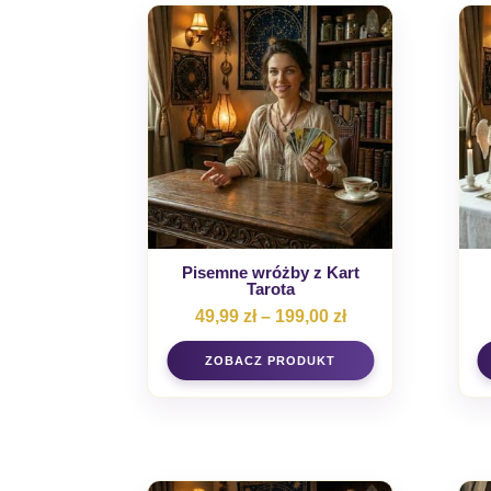
Pisemne wróżby z Kart
Tarota
Zakres
49,99
zł
–
199,00
zł
cen:
od
49,99 zł
do
199,00 zł