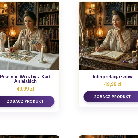
Pisemne Wróżby z Kart
Interpretacja snów
Anielskich
49,99
zł
49,99
zł