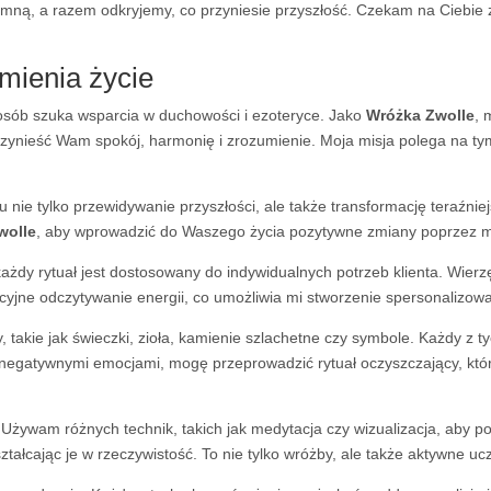
 ze mną, a razem odkryjemy, co przyniesie przyszłość. Czekam na Cie
mienia życie
 osób szuka wsparcia w duchowości i ezoteryce. Jako
Wróżka Zwolle
, 
przynieść Wam spokój, harmonię i zrozumienie. Moja misja polega na 
elu nie tylko przewidywanie przyszłości, ale także transformację teraźn
wolle
, aby wprowadzić do Waszego życia pozytywne zmiany poprzez m
żdy rytuał jest dostosowany do indywidualnych potrzeb klienta. Wierzę
cyjne odczytywanie energii, co umożliwia mi stworzenie spersonalizowa
kie jak świeczki, zioła, kamienie szlachetne czy symbole. Każdy z ty
eni negatywnymi emocjami, mogę przeprowadzić rytuał oczyszczający, kt
. Używam różnych technik, takich jak medytacja czy wizualizacja, aby
łcając je w rzeczywistość. To nie tylko wróżby, ale także aktywne uc