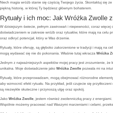
Niech magia wróżb stanie się częścią Twojego życia. Skontaktuj się
piękną historię, w której Ty będziesz głównym bohaterem.
Rytuały i ich moc: Jak Wróżka Zwolle z
W dzisiejszym świecie, pełnym zawirowań i niepewności, coraz więcej
doświadczeniem w zakresie wróżb oraz rytuałów, które mają na celu 
oraz odkryć potencjał, który w Was drzemie.
Rytuały, które oferuję, są głęboko zakorzenione w tradycji i mają na c
mogą wydawać się nie do pokonania. Właśnie tutaj wkracza
Wróżka Z
Jednym z najważniejszych aspektów mojej pracy jest zrozumienie, że ka
unikalna. Moje doświadczenie jako
Wróżka Zwolle
pozwala mi na intui
Rytuały, które przeprowadzam, mogą obejmować różnorodne elementy, ta
aby wzmocnić efekt rytuału. Na przykład, jeśli czujecie się przytłocz
są niezwykle skuteczne i przynoszą ulgę oraz spokój.
Jako
Wróżka Zwolle
, jestem również zwolenniczką pracy z energiami
Wspólnie możemy pracować nad Waszymi marzeniami i celami, przekszta