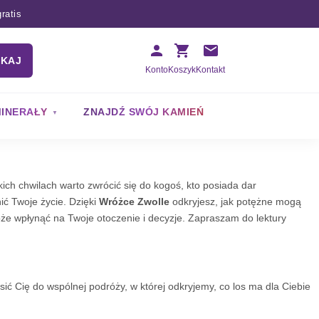
ratis
UKAJ
Konto
Koszyk
Kontakt
INERAŁY
ZNAJDŹ SWÓJ KAMIEŃ
ch chwilach warto zwrócić się do kogoś, kto posiada dar
ić Twoje życie. Dzięki
Wróżce Zwolle
odkryjesz, jak potężne mogą
oże wpłynąć na Twoje otoczenie i decyzje. Zapraszam do lektury
sić Cię do wspólnej podróży, w której odkryjemy, co los ma dla Ciebie