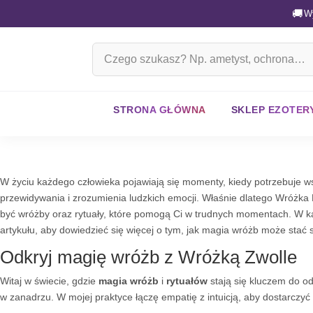
🚚
W
Szukaj
na
stronie
STRONA GŁÓWNA
SKLEP EZOTER
W życiu każdego człowieka pojawiają się momenty, kiedy potrzebuje w
przewidywania i zrozumienia ludzkich emocji. Właśnie dlatego Wróżka L
być wróżby oraz rytuały, które pomogą Ci w trudnych momentach. W każ
artykułu, aby dowiedzieć się więcej o tym, jak magia wróżb może sta
Odkryj magię wróżb z Wróżką Zwolle
Witaj w świecie, gdzie
magia wróżb
i
rytuałów
stają się kluczem do o
w zanadrzu. W mojej praktyce łączę empatię z intuicją, aby dostarczyć