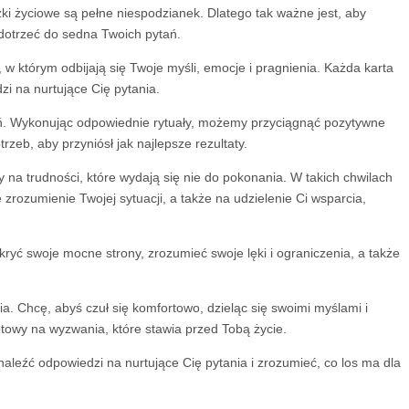
żki życiowe są pełne niespodzianek. Dlatego tak ważne jest, aby
 dotrzeć do sedna Twoich pytań.
o, w którym odbijają się Twoje myśli, emocje i pragnienia. Każda karta
i na nurtujące Cię pytania.
eń. Wykonując odpowiednie rytuały, możemy przyciągnąć pozytywne
zeb, aby przyniósł jak najlepsze rezultaty.
 na trudności, które wydają się nie do pokonania. W takich chwilach
zrozumienie Twojej sytuacji, a także na udzielenie Ci wsparcia,
yć swoje mocne strony, zrozumieć swoje lęki i ograniczenia, a także
. Chcę, abyś czuł się komfortowo, dzieląc się swoimi myślami i
gotowy na wyzwania, które stawia przed Tobą życie.
aleźć odpowiedzi na nurtujące Cię pytania i zrozumieć, co los ma dla