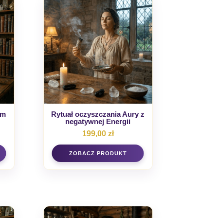
ym
Rytuał oczyszczania Aury z
negatywnej Energii
199,00
zł