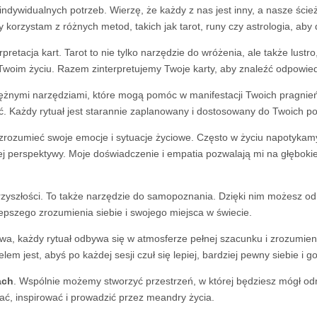
ndywidualnych potrzeb. Wierzę, że każdy z nas jest inny, a nasze ście
korzystam z różnych metod, takich jak tarot, runy czy astrologia, aby
retacja kart. Tarot to nie tylko narzędzie do wróżenia, ale także lustr
woim życiu. Razem zinterpretujemy Twoje karty, aby znaleźć odpowiedz
otężnymi narzędziami, które mogą pomóc w manifestacji Twoich pragni
. Każdy rytuał jest starannie zaplanowany i dostosowany do Twoich potr
j zrozumieć swoje emocje i sytuacje życiowe. Często w życiu napotykamy
ej perspektywy. Moje doświadczenie i empatia pozwalają mi na głębokie 
yszłości. To także narzędzie do samopoznania. Dzięki nim możesz odkr
epszego zrozumienia siebie i swojego miejsca w świecie.
, każdy rytuał odbywa się w atmosferze pełnej szacunku i zrozumienia
em jest, abyś po każdej sesji czuł się lepiej, bardziej pewny siebie i 
ach
. Wspólnie możemy stworzyć przestrzeń, w której będziesz mógł odn
erać, inspirować i prowadzić przez meandry życia.