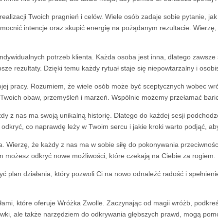
ealizacji Twoich pragnień i celów. Wiele osób zadaje sobie pytanie, jak
zmocnić intencje oraz skupić energię na pożądanym rezultacie. Wierzę
dywidualnych potrzeb klienta. Każda osoba jest inna, dlatego zawsze s
e rezultaty. Dzięki temu każdy rytuał staje się niepowtarzalny i osobis
jej pracy. Rozumiem, że wiele osób może być sceptycznych wobec wróż
nia Twoich obaw, przemyśleń i marzeń. Wspólnie możemy przełamać bar
dy z nas ma swoją unikalną historię. Dlatego do każdej sesji podchod
dkryć, co naprawdę leży w Twoim sercu i jakie kroki warto podjąć, ab
. Wierzę, że każdy z nas ma w sobie siłę do pokonywania przeciwności 
om możesz odkryć nowe możliwości, które czekają na Ciebie za rogiem.
lan działania, który pozwoli Ci na nowo odnaleźć radość i spełnienie 
mi, które oferuje Wróżka Zwolle. Zaczynając od magii wróżb, podkreśl
ozrywki, ale także narzędziem do odkrywania głębszych prawd, mogą p