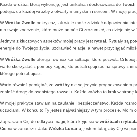
Każda wróżba, którą wykonuję, jest unikalna i dostosowana do Twoich i
podejść do każdej wróżby z otwartym umysłem i sercem. W mojej pracy 
W
Wróżka Zwolle
odkryjesz, jak wiele może zdziałać odpowiednia interp
ma swoje znaczenie, które może pomóc Ci zrozumieć, co dzieje się w T
Jednym z kluczowych aspektów mojej pracy jest
rytuał
. Rytuały są p
energie do Twojego życia, uzdrawiać relacje, a nawet przyciągać miłość
W
Wróżka Zwolle
oferuję również konsultacje, które pozwolą Ci lepie
warto skorzystać z pomocy kogoś, kto potrafi spojrzeć na sprawy z inn
którego potrzebujesz.
Warto również pamiętać, że
wróżby
nie są jedynie prognozowaniem prz
znaleźć drogę do osobistego rozwoju. Każda wróżba to krok w stronę l
W mojej praktyce stawiam na zaufanie i bezpieczeństwo. Każda rozmowa
uczuciami. W końcu to Ty jesteś najważniejszy w tym procesie. Moim cel
Zapraszam Cię do odkrycia magii, która kryje się w
wróżbach
i
rytuał
Ciebie w zanadrzu. Jako
Wróżka Lunaria
, jestem tutaj, aby Cię wspi