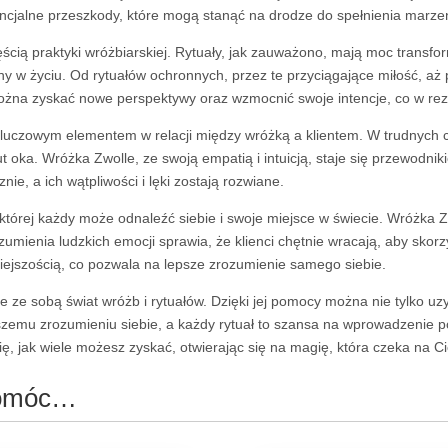
ncjalne przeszkody, które mogą stanąć na drodze do spełnienia marze
ęścią praktyki wróżbiarskiej. Rytuały, jak zauważono, mają moc transfo
 w życiu. Od rytuałów ochronnych, przez te przyciągające miłość, aż
można zyskać nowe perspektywy oraz wzmocnić swoje intencje, co w rezu
st kluczowym elementem w relacji między wróżką a klientem. W trudnych
 rzut oka. Wróżka Zwolle, ze swoją empatią i intuicją, staje się przewo
nie, a ich wątpliwości i lęki zostają rozwiane.
której każdy może odnaleźć siebie i swoje miejsce w świecie. Wróżka Zwo
ienia ludzkich emocji sprawia, że klienci chętnie wracają, aby skorzys
źniejszością, co pozwala na lepsze zrozumienie samego siebie.
e ze sobą świat wróżb i rytuałów. Dzięki jej pomocy można nie tylko u
szemu zrozumieniu siebie, a każdy rytuał to szansa na wprowadzenie p
ę, jak wiele możesz zyskać, otwierając się na magię, która czeka na Ci
pomóc…