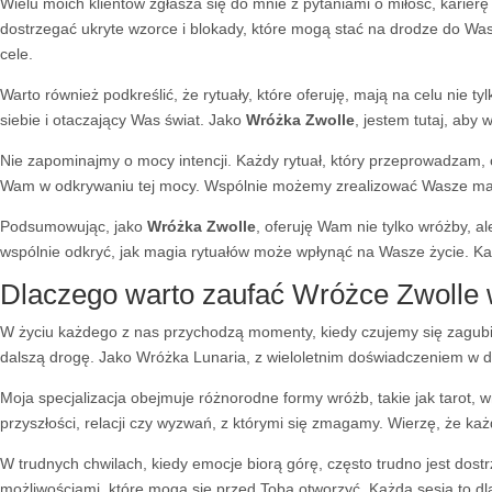
Wielu moich klientów zgłasza się do mnie z pytaniami o miłość, karie
dostrzegać ukryte wzorce i blokady, które mogą stać na drodze do Wa
cele.
Warto również podkreślić, że rytuały, które oferuję, mają na celu nie
siebie i otaczający Was świat. Jako
Wróżka Zwolle
, jestem tutaj, aby
Nie zapominajmy o mocy intencji. Każdy rytuał, który przeprowadzam, 
Wam w odkrywaniu tej mocy. Wspólnie możemy zrealizować Wasze marzen
Podsumowując, jako
Wróżka Zwolle
, oferuję Wam nie tylko wróżby, 
wspólnie odkryć, jak magia rytuałów może wpłynąć na Wasze życie. Ka
Dlaczego warto zaufać Wróżce Zwolle 
W życiu każdego z nas przychodzą momenty, kiedy czujemy się zagubien
dalszą drogę. Jako Wróżka Lunaria, z wieloletnim doświadczeniem w d
Moja specjalizacja obejmuje różnorodne formy wróżb, takie jak tarot, 
przyszłości, relacji czy wyzwań, z którymi się zmagamy. Wierzę, że każ
W trudnych chwilach, kiedy emocje biorą górę, często trudno jest dos
możliwościami, które mogą się przed Tobą otworzyć. Każda sesja to dla