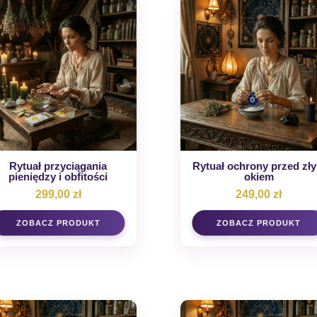
Rytuał przyciągania
Rytuał ochrony przed zł
pieniędzy i obfitości
okiem
299,00
zł
249,00
zł