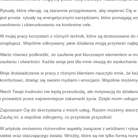
Rytuały, które oferuję, są starannie przygotowane, aby wspierać Cię w r
jest prosta: rytuały są energetycznymi narzędziami, które pomagają w
uwolnieniu i ukierunkowaniu na konkretne cele.
W mojej pracy korzystam z różnych technik, które są dostosowane do in
znajdujesz. Wspólnie odkrywamy, jakie działania mogą przynieść najlepsz
Warto również podkreślić, że zaufanie jest kluczowym elementem w mo
zaufaniu i otwartości. Każda sesja jest dla mnie okazją do wysłucha
Moje doświadczenie w pracy z różnymi klientami nauczyło mnie, że każ
komfortowo, dzieląc się swoimi myślami i emocjami. Wspólnie możemy o
Niech Twoje trudności nie będą przeszkodą, ale motywacją do działania
i prowadzić przez najciemniejsze zakamarki życia. Dzięki moim usług
Zapraszam Cię do skorzystania z moich usług. Razem możemy stworzyć p
Zaufaj mi, a wspólnie odkryjemy, co przyniesie przyszłość.
W artykule omówiono różnorodne aspekty związane z wróżbami i rytuała
siebie oraz otaczającego świata. Wróżby, które są nie tylko formą r