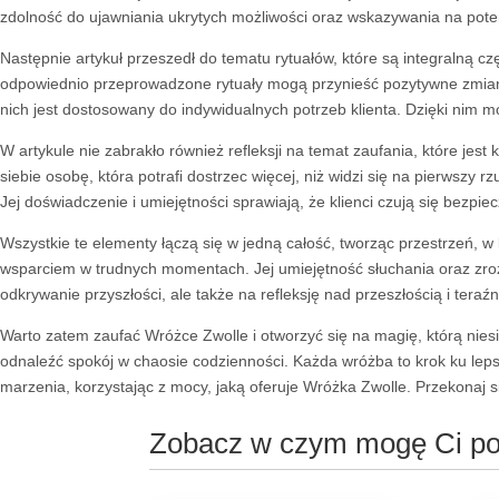
zdolność do ujawniania ukrytych możliwości oraz wskazywania na pote
Następnie artykuł przeszedł do tematu rytuałów, które są integralną cz
odpowiednio przeprowadzone rytuały mogą przynieść pozytywne zmiany
nich jest dostosowany do indywidualnych potrzeb klienta. Dzięki nim 
W artykule nie zabrakło również refleksji na temat zaufania, które je
siebie osobę, która potrafi dostrzec więcej, niż widzi się na pierwszy
Jej doświadczenie i umiejętności sprawiają, że klienci czują się bezpiecz
Wszystkie te elementy łączą się w jedną całość, tworząc przestrzeń, w 
wsparciem w trudnych momentach. Jej umiejętność słuchania oraz zrozum
odkrywanie przyszłości, ale także na refleksję nad przeszłością i tera
Warto zatem zaufać Wróżce Zwolle i otworzyć się na magię, którą niesi
odnaleźć spokój w chaosie codzienności. Każda wróżba to krok ku lep
marzenia, korzystając z mocy, jaką oferuje Wróżka Zwolle. Przekonaj si
Zobacz w czym mogę Ci 