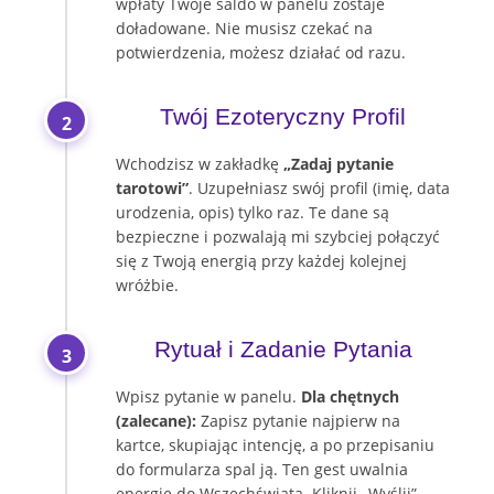
wpłaty Twoje saldo w panelu zostaje
doładowane. Nie musisz czekać na
potwierdzenia, możesz działać od razu.
Twój Ezoteryczny Profil
2
Wchodzisz w zakładkę
„Zadaj pytanie
tarotowi”
. Uzupełniasz swój profil (imię, data
urodzenia, opis) tylko raz. Te dane są
bezpieczne i pozwalają mi szybciej połączyć
się z Twoją energią przy każdej kolejnej
wróżbie.
Rytuał i Zadanie Pytania
3
Wpisz pytanie w panelu.
Dla chętnych
(zalecane):
Zapisz pytanie najpierw na
kartce, skupiając intencję, a po przepisaniu
do formularza spal ją. Ten gest uwalnia
energię do Wszechświata. Kliknij „Wyślij” –