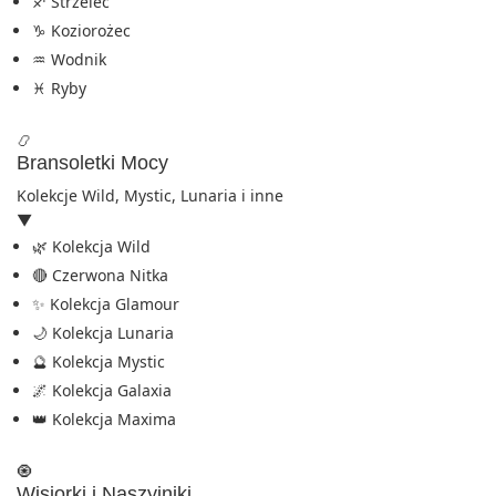
♐ Strzelec
♑ Koziorożec
♒ Wodnik
♓ Ryby
📿
Bransoletki Mocy
Kolekcje Wild, Mystic, Lunaria i inne
▼
🌿 Kolekcja Wild
🔴 Czerwona Nitka
✨ Kolekcja Glamour
🌙 Kolekcja Lunaria
🔮 Kolekcja Mystic
🌌 Kolekcja Galaxia
👑 Kolekcja Maxima
🧿
Wisiorki i Naszyjniki