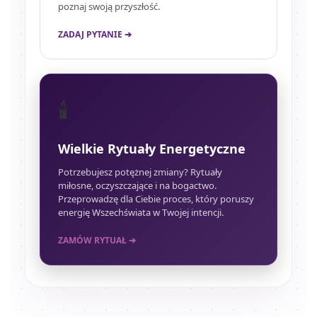
poznaj swoją przyszłość.
ZADAJ PYTANIE ➔
🕯️
Wielkie Rytuały Energetyczne
Potrzebujesz potężnej zmiany? Rytuały
miłosne, oczyszczające i na bogactwo.
Przeprowadzę dla Ciebie proces, który poruszy
energię Wszechświata w Twojej intencji.
ZAMÓW RYTUAŁ ➔