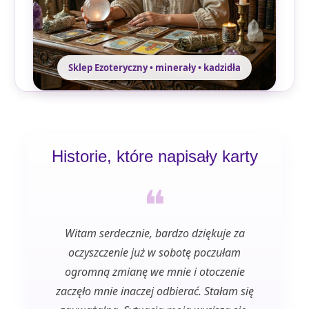
Sklep Ezoteryczny • minerały • kadzidła
Historie, które napisały karty
❝
Witam serdecznie, bardzo dziękuje za
Bardzo
oczyszczenie już w sobotę poczułam
do 
ogromną zmianę we mnie i otoczenie
otu
zaczęło mnie inaczej odbierać. Stałam się