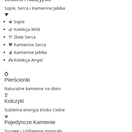
Sople, Serca i Kamienne Jabłka
▼
💎 Sople
🌿 Kolekcja Wild
💛 Złote Serca
💖 Kamienne Serca
🍎 Kamienne Jabłka
👼 Kolekcja Angel
💍
Pierścionki
Naturalne kamienie na dłoni
👂
Kolczyki
Subtelna energia blisko Ciebie
💎
Pojedyncze Kamienie
Surowe i szlifowane minerały