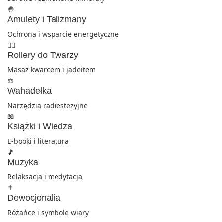
🤚
Amulety i Talizmany
Ochrona i wsparcie energetyczne
💆‍♀️
Rollery do Twarzy
Masaż kwarcem i jadeitem
⚖️
Wahadełka
Narzędzia radiestezyjne
📖
Książki i Wiedza
E-booki i literatura
🎵
Muzyka
Relaksacja i medytacja
✝️
Dewocjonalia
Różańce i symbole wiary