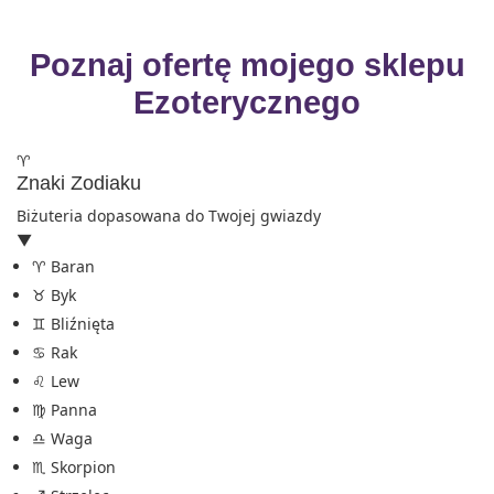
Poznaj ofertę mojego sklepu
Ezoterycznego
♈
Znaki Zodiaku
Biżuteria dopasowana do Twojej gwiazdy
▼
♈ Baran
♉ Byk
♊ Bliźnięta
♋ Rak
♌ Lew
♍ Panna
♎ Waga
♏ Skorpion