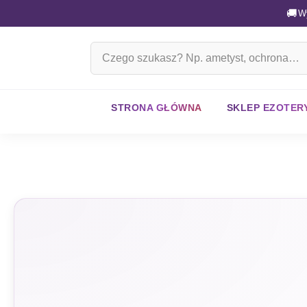
🚚
W
Szukaj
na
stronie
STRONA GŁÓWNA
SKLEP EZOTER