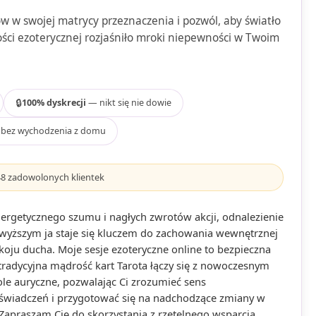
ów w swojej matrycy przeznaczenia i pozwól, aby światło
ści ezoterycznej rozjaśniło mroki niepewności w Twoim
🔒
100% dyskrecji
— nikt się nie dowie
bez wychodzenia z domu
48
zadowolonych klientek
ergetycznego szumu i nagłych zwrotów akcji, odnalezienie
wyższym ja staje się kluczem do zachowania wewnętrznej
oju ducha. Moje sesje ezoteryczne online to bezpieczna
 tradycyjna mądrość kart Tarota łączy się z nowoczesnym
e auryczne, pozwalając Ci zrozumieć sens
wiadczeń i przygotować się na nadchodzące zmiany w
 Zapraszam Cię do skorzystania z rzetelnego wsparcia