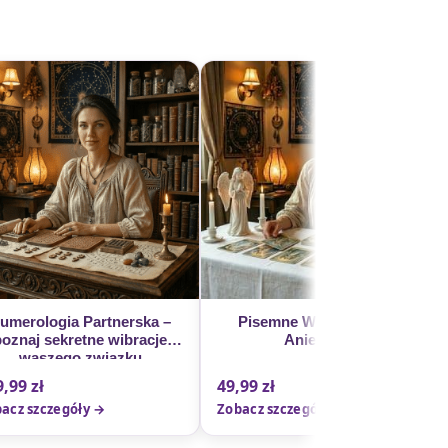
umerologia Partnerska –
Pisemne Wróżby z Kart
poznaj sekretne wibracje
Anielskich
waszego związku
9,99
zł
49,99
zł
acz szczegóły →
Zobacz szczegóły →