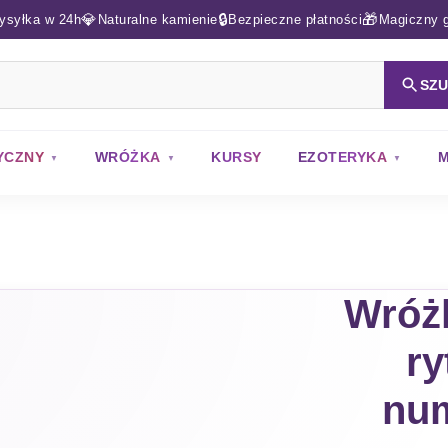
💎
🔒
🎁
ysyłka w 24h
Naturalne kamienie
Bezpieczne płatności
Magiczny g
SZ
YCZNY
WRÓŻKA
KURSY
EZOTERYKA
M
Wróżk
ry
num