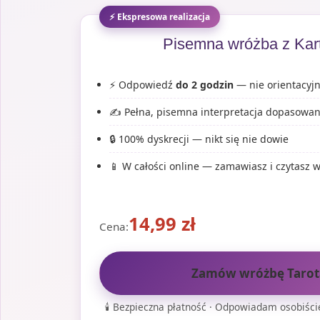
⚡ Ekspresowa realizacja
Pisemna wróżba z Kart
⚡ Odpowiedź
do 2 godzin
— nie orientacyjn
✍️ Pełna, pisemna interpretacja dopasowana
🔒 100% dyskrecji — nikt się nie dowie
📱 W całości online — zamawiasz i czytasz
14,99
zł
Cena:
Zamów wróżbę Tarot
🕯️ Bezpieczna płatność · Odpowiadam osobiście