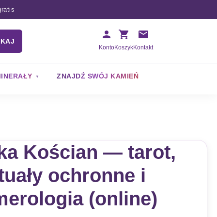
ratis
UKAJ
Konto
Koszyk
Kontakt
INERAŁY
ZNAJDŹ SWÓJ KAMIEŃ
a Kościan — tarot,
tuały ochronne i
erologia (online)