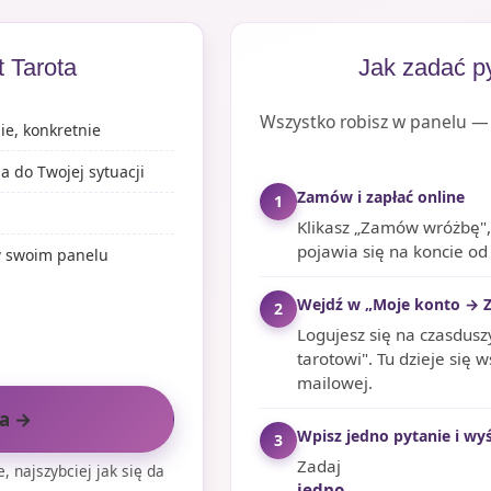
 Tarota
Jak zadać p
Wszystko robisz w panelu 
ie, konkretnie
 do Twojej sytuacji
Zamów i zapłać online
1
Klikasz „Zamów wróżbę", p
pojawia się na koncie od
 w swoim panelu
Wejdź w „Moje konto → Z
2
Logujesz się na czasduszy
tarotowi". Tu dzieje się 
mailowej.
a →
Wpisz jedno pytanie i wyś
3
Zadaj
, najszybciej jak się da
jedno