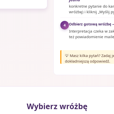
konkretne pytanie do ka
wróżbę) i kliknij „Wyślij p
Odbierz gotową wróżbę 
4
Interpretacja czeka w za
też powiadomienie mailem
💡 Masz kilka pytań? Zadaj 
dokładniejszą odpowiedź.
Wybierz wróżbę