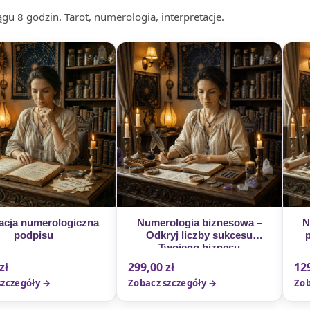
u 8 godzin. Tarot, numerologia, interpretacje.
acja numerologiczna
Numerologia biznesowa –
N
podpisu
Odkryj liczby sukcesu
Twojego biznesu
zł
299,00
zł
12
szczegóły →
Zobacz szczegóły →
Zob