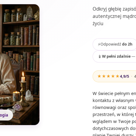
Odkryj głębię zapis
autentycznej mądro
życiu
⚡
Odpowiedź
do 2h
📱
W pełni zdalnie
— 
★★★★★
4,9
/5
·
W świecie pełnym en
kontaktu z własnym 
równowagi oraz spok
przestrzeń, w której
logia
wglądem w Twoje pol
dotychczasowych doś
planie Twojej duszy.