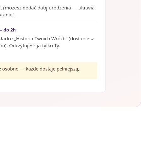
rt (możesz dodać datę urodzenia — ułatwia
ytanie".
— do 2h
kładce „Historia Twoich Wróżb" (dostaniesz
). Odczytujesz ją tylko Ty.
je osobno — każde dostaje pełniejszą,