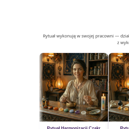
Rytuał wykonuję w swojej pracowni — działa
z wyk
Rytuał Harmonizacji Czakr
Rytu