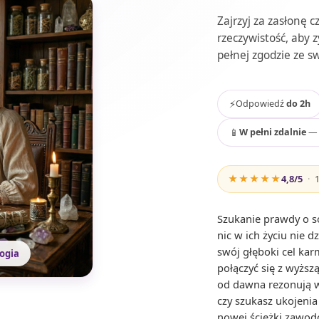
Zajrzyj za zasłonę 
rzeczywistość, aby 
pełnej zgodzie ze 
⚡
Odpowiedź
do 2h
📱
W pełni zdalnie
— 
★★★★★
4,8
/5
·
Szukanie prawdy o s
nic w ich życiu nie d
swój głęboki cel kar
logia
połączyć się z wyższ
od dawna rezonują w 
czy szukasz ukojeni
nowej ścieżki zawodo