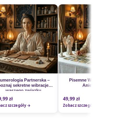
umerologia Partnerska –
Pisemne Wróżby z Kart
poznaj sekretne wibracje
Anielskich
waszego związku
9,99
zł
49,99
zł
acz szczegóły →
Zobacz szczegóły →