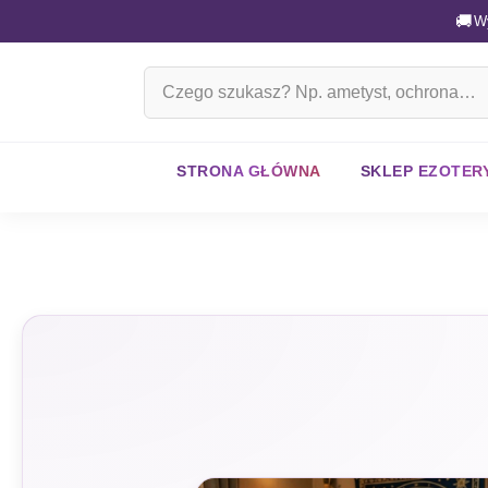
🚚
W
Szukaj
na
stronie
STRONA GŁÓWNA
SKLEP EZOTER