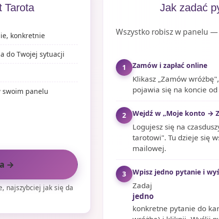
 Tarota
Jak zadać p
Wszystko robisz w panelu 
ie, konkretnie
 do Twojej sytuacji
Zamów i zapłać online
1
Klikasz „Zamów wróżbę", p
pojawia się na koncie od
 w swoim panelu
Wejdź w „Moje konto → Z
2
Logujesz się na czasduszy
tarotowi". Tu dzieje się 
mailowej.
a →
Wpisz jedno pytanie i wyś
3
Zadaj
, najszybciej jak się da
jedno
konkretne pytanie do ka