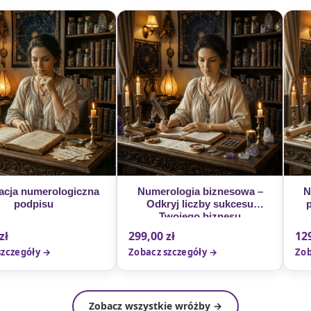
acja numerologiczna
Numerologia biznesowa –
N
podpisu
Odkryj liczby sukcesu
Twojego biznesu
zł
299,00
zł
12
szczegóły →
Zobacz szczegóły →
Zob
Zobacz wszystkie wróżby →