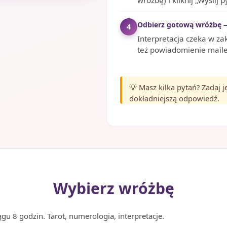
wróżbę) i kliknij „Wyślij p
Odbierz gotową wróżbę 
4
Interpretacja czeka w za
też powiadomienie mailem
💡 Masz kilka pytań? Zadaj 
dokładniejszą odpowiedź.
Wybierz wróżbę
u 8 godzin. Tarot, numerologia, interpretacje.