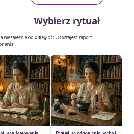
Wybierz rytuał
 niezależnie od odległości. Dostajesz raport
onania.
ał manifestowania
Rytuał na odgonienie pecha i