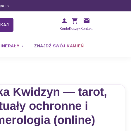
ratis
UKAJ
Konto
Koszyk
Kontakt
INERAŁY
ZNAJDŹ SWÓJ KAMIEŃ
a Kwidzyn — tarot,
tuały ochronne i
erologia (online)