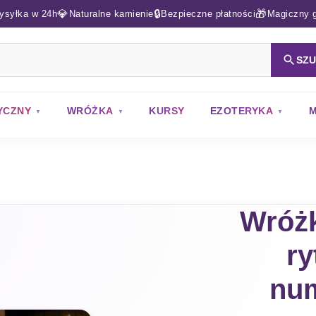
💎
🔒
🎁
ysyłka w 24h
Naturalne kamienie
Bezpieczne płatności
Magiczny g
SZ
YCZNY
WRÓŻKA
KURSY
EZOTERYKA
M
Wróżk
ry
num