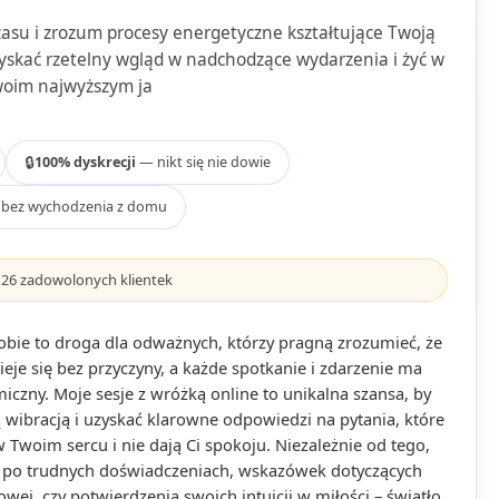
czasu i zrozum procesy energetyczne kształtujące Twoją
zyskać rzetelny wgląd w nadchodzące wydarzenia i żyć w
swoim najwyższym ja
🔒
100% dyskrecji
— nikt się nie dowie
bez wychodzenia z domu
126
zadowolonych klientek
obie to droga dla odważnych, którzy pragną zrozumieć, że
zieje się bez przyczyny, a każde spotkanie i zdarzenie ma
miczny. Moje sesje z wróżką online to unikalna szansa, by
ą wibracją i uzyskać klarowne odpowiedzi na pytania, które
Twoim sercu i nie dają Ci spokoju. Niezależnie od tego,
a po trudnych doświadczeniach, wskazówek dotyczących
wej, czy potwierdzenia swoich intuicji w miłości – światło