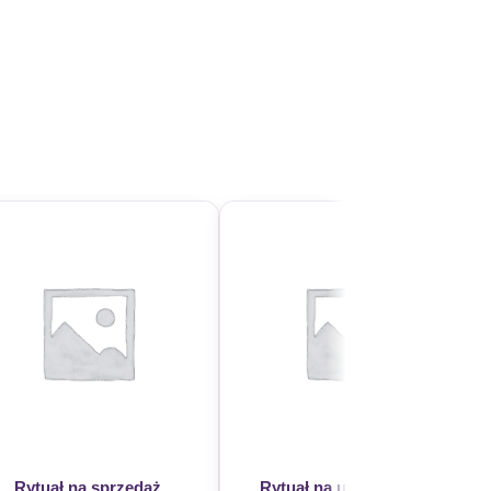
Rytuał na sprzedaż
Rytuał na udaną podróż