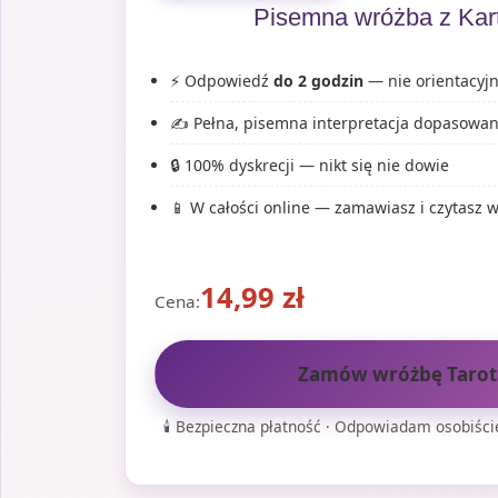
Pisemna wróżba z Kart
⚡ Odpowiedź
do 2 godzin
— nie orientacyjn
✍️ Pełna, pisemna interpretacja dopasowana
🔒 100% dyskrecji — nikt się nie dowie
📱 W całości online — zamawiasz i czytasz
14,99
zł
Cena:
Zamów wróżbę Tarot
🕯️ Bezpieczna płatność · Odpowiadam osobiście