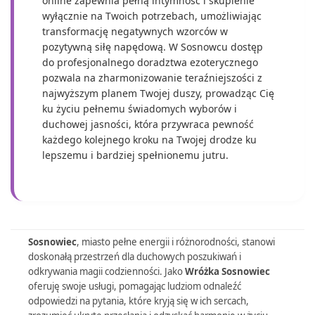
online zapewnia pełną intymność i skupienie
wyłącznie na Twoich potrzebach, umożliwiając
transformację negatywnych wzorców w
pozytywną siłę napędową. W Sosnowcu dostęp
do profesjonalnego doradztwa ezoterycznego
pozwala na zharmonizowanie teraźniejszości z
najwyższym planem Twojej duszy, prowadząc Cię
ku życiu pełnemu świadomych wyborów i
duchowej jasności, która przywraca pewność
każdego kolejnego kroku na Twojej drodze ku
lepszemu i bardziej spełnionemu jutru.
Sosnowiec
, miasto pełne energii i różnorodności, stanowi
doskonałą przestrzeń dla duchowych poszukiwań i
odkrywania magii codzienności. Jako
Wróżka Sosnowiec
oferuję swoje usługi, pomagając ludziom odnaleźć
odpowiedzi na pytania, które kryją się w ich sercach,