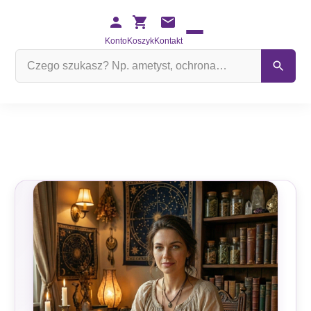
Konto
Koszyk
Kontakt
Szukaj
na
stronie