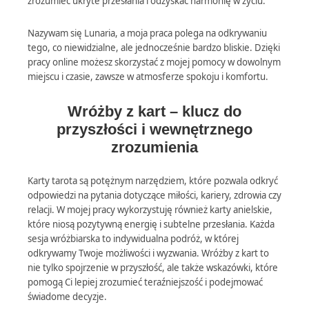
zrozumieć ukryte przesłania i odzyskać harmonię w życiu.
Nazywam się Lunaria, a moja praca polega na odkrywaniu
tego, co niewidzialne, ale jednocześnie bardzo bliskie. Dzięki
pracy online możesz skorzystać z mojej pomocy w dowolnym
miejscu i czasie, zawsze w atmosferze spokoju i komfortu.
Wróżby z kart – klucz do
przyszłości i wewnętrznego
zrozumienia
Karty tarota są potężnym narzędziem, które pozwala odkryć
odpowiedzi na pytania dotyczące miłości, kariery, zdrowia czy
relacji. W mojej pracy wykorzystuję również karty anielskie,
które niosą pozytywną energię i subtelne przesłania. Każda
sesja wróżbiarska to indywidualna podróż, w której
odkrywamy Twoje możliwości i wyzwania. Wróżby z kart to
nie tylko spojrzenie w przyszłość, ale także wskazówki, które
pomogą Ci lepiej zrozumieć teraźniejszość i podejmować
świadome decyzje.