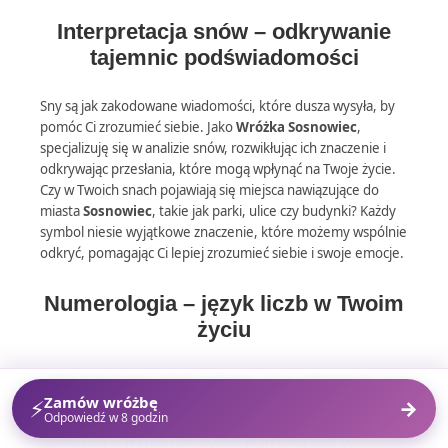
Interpretacja snów – odkrywanie
tajemnic podświadomości
Sny są jak zakodowane wiadomości, które dusza wysyła, by
pomóc Ci zrozumieć siebie. Jako
Wróżka Sosnowiec
,
specjalizuję się w analizie snów, rozwikłując ich znaczenie i
odkrywając przesłania, które mogą wpłynąć na Twoje życie.
Czy w Twoich snach pojawiają się miejsca nawiązujące do
miasta
Sosnowiec
, takie jak parki, ulice czy budynki? Każdy
symbol niesie wyjątkowe znaczenie, które możemy wspólnie
odkryć, pomagając Ci lepiej zrozumieć siebie i swoje emocje.
Numerologia – język liczb w Twoim
życiu
Liczby mają swoje unikalne wibracje, które wpływają na
Twoje decyzje, relacje i sukcesy. Analiza numerologiczna to
Zamów wróżbę
⚡
→
Odpowiedź w 8 godzin
podróż w głąb siebie, podczas której odkryjesz, jakie energie
towarzyszą Ci w życiu i jak możesz je wykorzystać, by