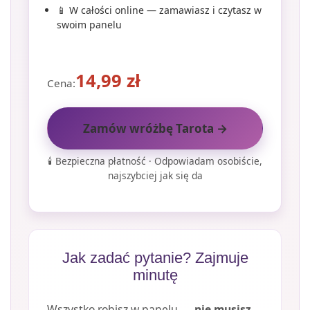
📱 W całości online — zamawiasz i czytasz w
swoim panelu
14,99
zł
Cena:
Zamów wróżbę Tarota →
🕯️ Bezpieczna płatność · Odpowiadam osobiście,
najszybciej jak się da
Jak zadać pytanie? Zajmuje
minutę
Wszystko robisz w panelu —
nie musisz