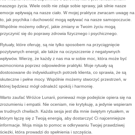
naszego życia. Wiele osób nie zdaje sobie sprawy, jak silnie nasze
emocje wpływają na nasze ciało. W mojej praktyce zwracam uwagę na
to, jak psychika i duchowość mogą wpływać na nasze samopoczucie.
Wspólnie możemy odkryć, jakie zmiany w Twoim życiu mogą
przyczynić się do poprawy zdrowia fizycznego i psychicznego.
Rytuały, które oferuję, są nie tylko sposobem na przyciągnięcie
pozytywnych energii, ale także na oczyszczenie z negatywnych
wpływów. Wierzę, że każdy z nas ma w sobie moc, która może być
wzmocniona poprzez odpowiednie praktyki. Moje rytuały są
dostosowane do indywidualnych potrzeb klienta, co sprawia, że są
skuteczne i pełne mocy. Wspólnie możemy stworzyć przestrzeń, w
której będziesz mógł odnaleźć spokój i harmonię.
Warto zaufać Wróżce Lunarii, ponieważ moje podejście opiera się na
zrozumieniu i empatii. Nie oceniam, nie krytykuję, a jedynie wspieram
w trudnych chwilach. Każda sesja jest dla mnie świętym rytuałem, w
którym łączę się z Twoją energią, aby dostarczyć Ci najcenniejsze
informacje. Moja misja to pomoc w odkrywaniu Twojej prawdziwej
ścieżki, która prowadzi do spełnienia i szczęścia.