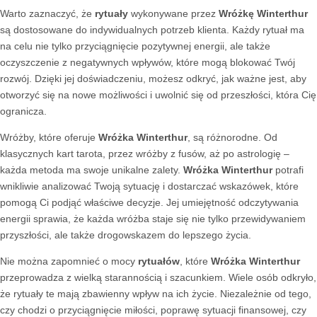
Warto zaznaczyć, że
rytuały
wykonywane przez
Wróżkę Winterthur
są dostosowane do indywidualnych potrzeb klienta. Każdy rytuał ma
na celu nie tylko przyciągnięcie pozytywnej energii, ale także
oczyszczenie z negatywnych wpływów, które mogą blokować Twój
rozwój. Dzięki jej doświadczeniu, możesz odkryć, jak ważne jest, aby
otworzyć się na nowe możliwości i uwolnić się od przeszłości, która Cię
ogranicza.
Wróżby, które oferuje
Wróżka Winterthur
, są różnorodne. Od
klasycznych kart tarota, przez wróżby z fusów, aż po astrologię –
każda metoda ma swoje unikalne zalety.
Wróżka Winterthur
potrafi
wnikliwie analizować Twoją sytuację i dostarczać wskazówek, które
pomogą Ci podjąć właściwe decyzje. Jej umiejętność odczytywania
energii sprawia, że każda wróżba staje się nie tylko przewidywaniem
przyszłości, ale także drogowskazem do lepszego życia.
Nie można zapomnieć o mocy
rytuałów
, które
Wróżka Winterthur
przeprowadza z wielką starannością i szacunkiem. Wiele osób odkryło,
że rytuały te mają zbawienny wpływ na ich życie. Niezależnie od tego,
czy chodzi o przyciągnięcie miłości, poprawę sytuacji finansowej, czy