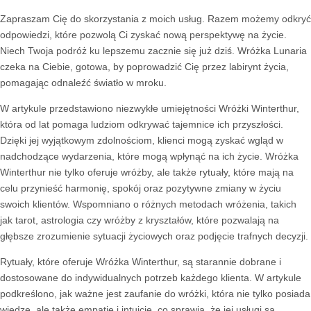
Zapraszam Cię do skorzystania z moich usług. Razem możemy odkryć
odpowiedzi, które pozwolą Ci zyskać nową perspektywę na życie.
Niech Twoja podróż ku lepszemu zacznie się już dziś. Wróżka Lunaria
czeka na Ciebie, gotowa, by poprowadzić Cię przez labirynt życia,
pomagając odnaleźć światło w mroku.
W artykule przedstawiono niezwykłe umiejętności Wróżki Winterthur,
która od lat pomaga ludziom odkrywać tajemnice ich przyszłości.
Dzięki jej wyjątkowym zdolnościom, klienci mogą zyskać wgląd w
nadchodzące wydarzenia, które mogą wpłynąć na ich życie. Wróżka
Winterthur nie tylko oferuje wróżby, ale także rytuały, które mają na
celu przynieść harmonię, spokój oraz pozytywne zmiany w życiu
swoich klientów. Wspomniano o różnych metodach wróżenia, takich
jak tarot, astrologia czy wróżby z kryształów, które pozwalają na
głębsze zrozumienie sytuacji życiowych oraz podjęcie trafnych decyzji.
Rytuały, które oferuje Wróżka Winterthur, są starannie dobrane i
dostosowane do indywidualnych potrzeb każdego klienta. W artykule
podkreślono, jak ważne jest zaufanie do wróżki, która nie tylko posiada
wiedzę, ale także empatię i intuicję, co sprawia, że jej usługi są