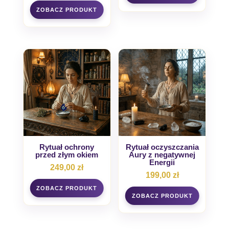
Rytuał ochrony
Rytuał oczyszczania
przed złym okiem
Aury z negatywnej
Energii
249,00
zł
199,00
zł