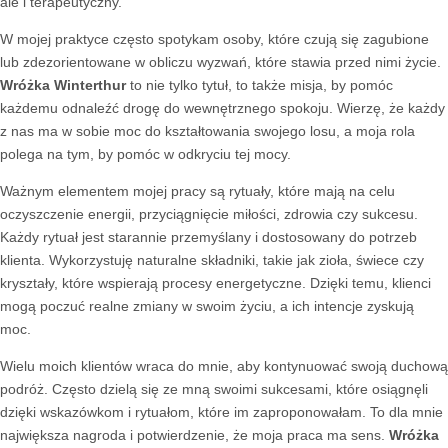
ale i terapeutyczny.
W mojej praktyce często spotykam osoby, które czują się zagubione
lub zdezorientowane w obliczu wyzwań, które stawia przed nimi życie.
Wróżka Winterthur
to nie tylko tytuł, to także misja, by pomóc
każdemu odnaleźć drogę do wewnętrznego spokoju. Wierzę, że każdy
z nas ma w sobie moc do kształtowania swojego losu, a moja rola
polega na tym, by pomóc w odkryciu tej mocy.
Ważnym elementem mojej pracy są rytuały, które mają na celu
oczyszczenie energii, przyciągnięcie miłości, zdrowia czy sukcesu.
Każdy rytuał jest starannie przemyślany i dostosowany do potrzeb
klienta. Wykorzystuję naturalne składniki, takie jak zioła, świece czy
kryształy, które wspierają procesy energetyczne. Dzięki temu, klienci
mogą poczuć realne zmiany w swoim życiu, a ich intencje zyskują
moc.
Wielu moich klientów wraca do mnie, aby kontynuować swoją duchową
podróż. Często dzielą się ze mną swoimi sukcesami, które osiągnęli
dzięki wskazówkom i rytuałom, które im zaproponowałam. To dla mnie
największa nagroda i potwierdzenie, że moja praca ma sens.
Wróżka