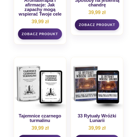
Aromaterapia i
Sposoby na jesienną
afirmacje: Jak
chandrę
zapachy mogą
39,99
zł
wspierać Twoje cele
39,99
zł
Tajemnice czarnego
33 Rytuały Wróżki
turmalinu
Lunarii
39,99
zł
39,99
zł