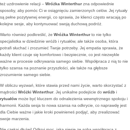
też uzdrowienie relacji –
Wróżka Winterthur
zna odpowiednie
sposoby, aby pomóc Ci w osiągnięciu zamierzonych celów. Jej rytuały
są pełne pozytywnej energii, co sprawia, że klienci często wracają po
kolejne sesje, aby kontynuować swoją duchową podróż.
Warto również podkreślić, że
Wróżka Winterthur
to nie tylko
specjalistka w dziedzinie wróżb i rytuałów, ale także osoba, która
potrafi słuchać i zrozumieć Twoje potrzeby. Jej empatia sprawia, że
każdy klient czuje się komfortowo i bezpiecznie, co jest niezwykle
ważne w procesie odkrywania samego siebie. Współpraca z nią to nie
tylko szansa na poznanie przyszłości, ale także na głębsze
zrozumienie samego siebie.
W obliczu wyzwań, które stawia przed nami życie, warto skorzystać z
mądrości
Wróżki Winterthur
. Jej unikalne podejście do
wróżb
i
rytuałów
może być kluczem do odnalezienia wewnętrznego spokoju i
harmonii. Każda sesja to nowa szansa na odkrycie, co naprawdę jest
dla Ciebie ważne i jakie kroki powinieneś podjąć, aby zrealizować
swoje marzenia.
Nie czekaj dłużej! Odkryj moc, jaką niesie ze sobą współpraca z