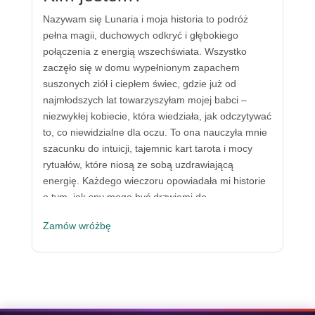
Nazywam się Lunaria i moja historia to podróż
pełna magii, duchowych odkryć i głębokiego
połączenia z energią wszechświata. Wszystko
zaczęło się w domu wypełnionym zapachem
suszonych ziół i ciepłem świec, gdzie już od
najmłodszych lat towarzyszyłam mojej babci –
niezwykłej kobiecie, która wiedziała, jak odczytywać
to, co niewidzialne dla oczu. To ona nauczyła mnie
szacunku do intuicji, tajemnic kart tarota i mocy
rytuałów, które niosą ze sobą uzdrawiającą
energię. Każdego wieczoru opowiadała mi historie
o tym, jak sny mogą być drzwiami do
podświadomości, a liczby – kluczem do
Zamów wróżbę
przeznaczenia. Te chwile nie tylko ukształtowały
mnie, ale stały się fundamentem mojej duchowej
podróży.
Gdy dorosłam, czułam, że moja wewnętrzna
wędrówka musi wykraczać poza rodzinne tradycje.