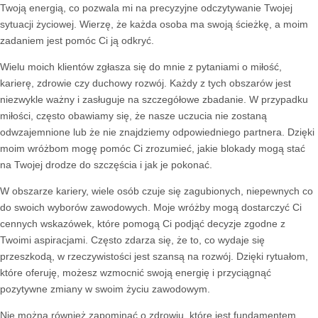
Twoją energią, co pozwala mi na precyzyjne odczytywanie Twojej
sytuacji życiowej. Wierzę, że każda osoba ma swoją ścieżkę, a moim
zadaniem jest pomóc Ci ją odkryć.
Wielu moich klientów zgłasza się do mnie z pytaniami o miłość,
karierę, zdrowie czy duchowy rozwój. Każdy z tych obszarów jest
niezwykle ważny i zasługuje na szczegółowe zbadanie. W przypadku
miłości, często obawiamy się, że nasze uczucia nie zostaną
odwzajemnione lub że nie znajdziemy odpowiedniego partnera. Dzięki
moim wróżbom mogę pomóc Ci zrozumieć, jakie blokady mogą stać
na Twojej drodze do szczęścia i jak je pokonać.
W obszarze kariery, wiele osób czuje się zagubionych, niepewnych co
do swoich wyborów zawodowych. Moje wróżby mogą dostarczyć Ci
cennych wskazówek, które pomogą Ci podjąć decyzje zgodne z
Twoimi aspiracjami. Często zdarza się, że to, co wydaje się
przeszkodą, w rzeczywistości jest szansą na rozwój. Dzięki rytuałom,
które oferuję, możesz wzmocnić swoją energię i przyciągnąć
pozytywne zmiany w swoim życiu zawodowym.
Nie można również zapominać o zdrowiu, które jest fundamentem