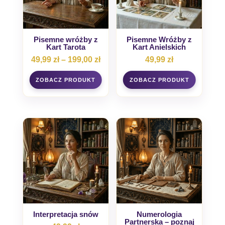
Pisemne wróżby z
Pisemne Wróżby z
Kart Tarota
Kart Anielskich
Zakres
49,99
zł
–
199,00
zł
49,99
zł
cen:
od
49,99 zł
do
199,00 zł
Interpretacja snów
Numerologia
Partnerska – poznaj