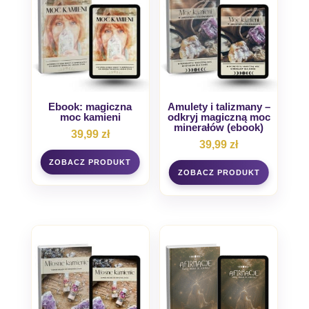
Ebook: magiczna
Amulety i talizmany –
moc kamieni
odkryj magiczną moc
minerałów (ebook)
39,99
zł
39,99
zł