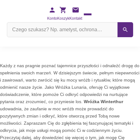
Konto
Koszyk
Kontakt
Szukaj
na
stronie
Każdy z nas pragnie poznać tajemnice przyszłości i odnaleźć drogę do
spełnienia swoich marzeń. W dzisiejszym świecie, pełnym niepewności
i zawirowań, warto zwrócić się ku mocy wróżb i rytuałów, które mogą
odmienić nasze życie. Jako Wróżka Lunaria, oferuję Ci wyjątkowe
doświadczenie, które pomoże Ci odkryć odpowiedzi na nurtujące
pytania oraz zrozumieć, co przyniesie los.
Wróżka Winterthur
udowadnia, że zaufanie w moc wróżb może prowadzić do
pozytywnych zmian i odkryć, które otworzą przed Tobą nowe
możliwości. Zapraszam Cię do zgłębienia tej fascynującej tematyki i
odkrycia, jak moje usługi mogą pomóc Ci w codziennym życiu.
Przeczytaj dalej, aby dowiedzieć się więcej o tym, jak mogę Cię