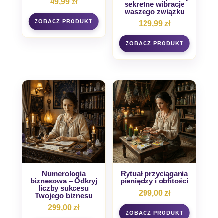
49,99
zł
sekretne wibracje
waszego związku
129,99
zł
Numerologia
Rytuał przyciągania
biznesowa – Odkryj
pieniędzy i obfitości
liczby sukcesu
299,00
zł
Twojego biznesu
299,00
zł