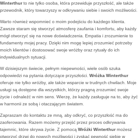
Winterthur
to nie tylko osoba, która przewiduje przyszłość, ale także
przewodnik, który towarzyszy w odkrywaniu siebie i swoich możliwości.
Warto również wspomnieć o moim podejściu do każdego klienta.
Zawsze staram się stworzyć atmosferę zaufania i komfortu, aby każdy
mógł otworzyć się na nowe doświadczenia. Empatia i zrozumienie to
fundamenty mojej pracy. Dzięki nim mogę lepiej zrozumieć potrzeby
moich klientów i dostosować swoje wróżby oraz rytuały do ich
indywidualnych sytuacji.
W dzisiejszym świecie, pełnym niepewności, wiele osób szuka
odpowiedzi na pytania dotyczące przyszłości.
Wróżka Winterthur
oferuje nie tylko wróżby, ale także wsparcie w trudnych chwilach. Moje
usługi są dostępne dla wszystkich, którzy pragną zrozumieć swoje
życie i odnaleźć w nim sens. Wierzę, że każdy zasługuje na to, aby żyć
w harmonii ze sobą i otaczającym światem.
Zapraszam do kontaktu ze mną, aby odkryć, co przyszłość ma do
zaoferowania. Razem możemy przejść przez proces odkrywania
tajemnic, które skrywa życie. Z pomocą
Wróżki Winterthur
możesz
otworzyć drzwi do nowych możliwości i zyskać pewność siebie w