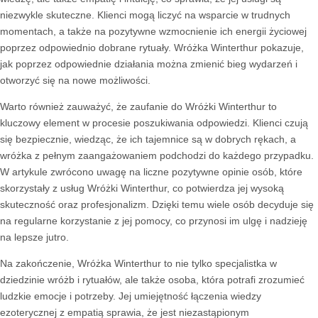
niezwykle skuteczne. Klienci mogą liczyć na wsparcie w trudnych
momentach, a także na pozytywne wzmocnienie ich energii życiowej
poprzez odpowiednio dobrane rytuały. Wróżka Winterthur pokazuje,
jak poprzez odpowiednie działania można zmienić bieg wydarzeń i
otworzyć się na nowe możliwości.
Warto również zauważyć, że zaufanie do Wróżki Winterthur to
kluczowy element w procesie poszukiwania odpowiedzi. Klienci czują
się bezpiecznie, wiedząc, że ich tajemnice są w dobrych rękach, a
wróżka z pełnym zaangażowaniem podchodzi do każdego przypadku.
W artykule zwrócono uwagę na liczne pozytywne opinie osób, które
skorzystały z usług Wróżki Winterthur, co potwierdza jej wysoką
skuteczność oraz profesjonalizm. Dzięki temu wiele osób decyduje się
na regularne korzystanie z jej pomocy, co przynosi im ulgę i nadzieję
na lepsze jutro.
Na zakończenie, Wróżka Winterthur to nie tylko specjalistka w
dziedzinie wróżb i rytuałów, ale także osoba, która potrafi zrozumieć
ludzkie emocje i potrzeby. Jej umiejętność łączenia wiedzy
ezoterycznej z empatią sprawia, że jest niezastąpionym