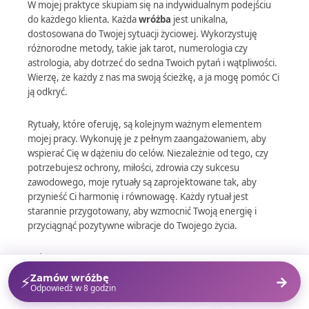
W mojej praktyce skupiam się na indywidualnym podejściu
do każdego klienta. Każda
wróżba
jest unikalna,
dostosowana do Twojej sytuacji życiowej. Wykorzystuję
różnorodne metody, takie jak tarot, numerologia czy
astrologia, aby dotrzeć do sedna Twoich pytań i wątpliwości.
Wierzę, że każdy z nas ma swoją ścieżkę, a ja mogę pomóc Ci
ją odkryć.
Rytuały, które oferuję, są kolejnym ważnym elementem
mojej pracy. Wykonuję je z pełnym zaangażowaniem, aby
wspierać Cię w dążeniu do celów. Niezależnie od tego, czy
potrzebujesz ochrony, miłości, zdrowia czy sukcesu
zawodowego, moje rytuały są zaprojektowane tak, aby
przynieść Ci harmonię i równowagę. Każdy rytuał jest
starannie przygotowany, aby wzmocnić Twoją energię i
przyciągnąć pozytywne wibracje do Twojego życia.
W
Żywcu
zyskałam zaufanie wielu klientów, którzy doceniają
moją intuicję oraz umiejętność odczytywania energii. Każda
Zamów wróżbę
⚡
→
sesja to dla mnie nie tylko praca, ale także pasja. Wspólnie
Odpowiedź w 8 godzin
odkrywamy, co przyniesie przyszłość, a ja czuję się