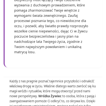
wyzwania z duchowym prowadzeniem, które
pomaga zharmonizować Twoje wnętrze z
wymogami świata zewnętrznego. Zaufaj
procesowi poznania tego, co niewidoczne dla
oczu, i pozwól, aby światło prawdy rozproszyło
wszelkie cienie niepewności, dając Ci w Żywcu
poczucie bezpieczeństwa i jasny plan na
nadchodzące lata Twojego życia, zgodnie z
Twoim najwyższym powołaniem i unikalną
matrycą losu.
Każdy z nas pragnie poznać tajemnice przyszłości i odnaleźć
właściwą drogę w życiu. Właśnie dlatego warto zwrócić się ku
magii wróżb i rytuałów, które mogą otworzyć przed nami
nowe perspektywy.
Wróżka Żywiec
to osoba, która z pasją i
zaangażowaniem pomoże Ci odkryć to, co skrywa los. Dzięki
jej wyjątkowym umiejętnościom, możesz zyskać nie tylko