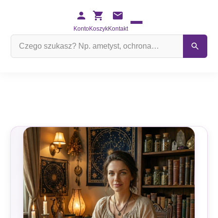
Konto
Koszyk
Kontakt
Szukaj
na
stronie